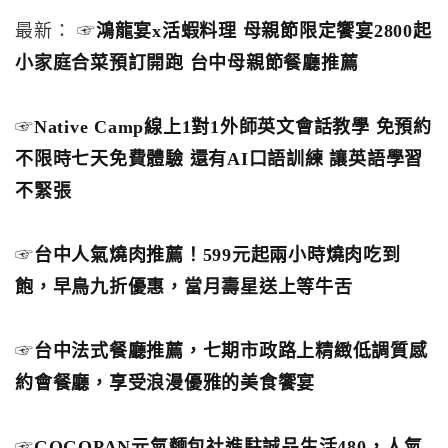
最新： ☞
鴻龍宴x活蝦料理 母親節限定饗宴2800起
小家庭合菜預訂開跑 台中母親節餐廳推薦
☞
Native Camp線上1對1外師英文會話教學 免預約
不限時七天免費體驗 還有AI口語訓練 讓英語學習
不緊張
☞
台中人氣燒肉推薦！599元起兩小時燒肉吃到
飽，早鳥九折優惠，當月壽星送上等牛舌
☞
台中法式餐廳推薦，七期市政路上精緻低調質感
約會餐廳，享受浪漫優雅的美食饗宴
☞
GOGOPAN元氣麵包社進駐誠品生活480，人氣