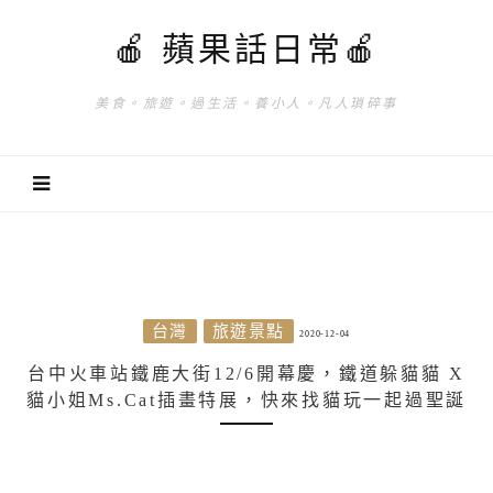
🍎 蘋果話日常🍎
美食。旅遊。過生活。養小人。凡人瑣碎事
台灣
旅遊景點
2020-12-04
台中火車站鐵鹿大街12/6開幕慶，鐵道躲貓貓 X
貓小姐Ms.Cat插畫特展，快來找貓玩一起過聖誕