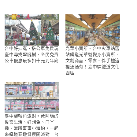
台中好ya誕，搭公車免費玩
光華小賣所。台中火車站舊
臺中尋找聖誕樹，全民免費
站鐵道光華號變身小賣所，
公車優惠最多扣十元到年底
文創商品、零食、伴手禮這
裡通通有！臺中驛鐵道文化
園區
臺中驛轉角派對。黃阿瑪的
後宮生活、好想兔、ㄇㄚˊ
幾、無所事事小海豹，一起
來鐵道春遊賞櫻開派對！台