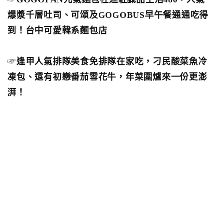
爆漿千層吐司、可頌及GOGOBUS早午餐通通吃得
到！台中可愛韓系麵包店
☞
逢甲人氣排隊美食免排隊在家吃，刁民酸菜魚冷
凍包、還有初戀番茄雪花牛，年菜圍爐來一份更澎
湃！