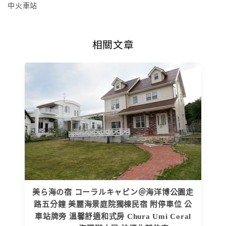
中火車站
相關文章
美ら海の宿 コーラルキャビン＠海洋博公園走
路五分鐘 美麗海景庭院獨棟民宿 附停車位 公
車站牌旁 溫馨舒適和式房 Chura Umi Coral