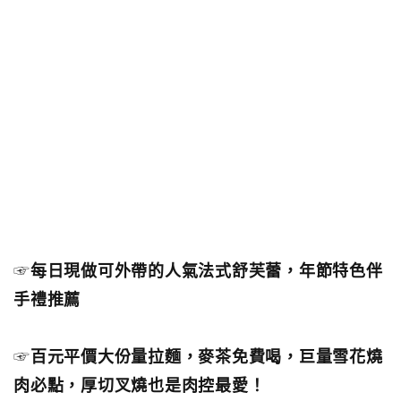
☞
每日現做可外帶的人氣法式舒芙蕾，年節特色伴
手禮推薦
☞
百元平價大份量拉麵，麥茶免費喝，巨量雪花燒
肉必點，厚切叉燒也是肉控最愛！