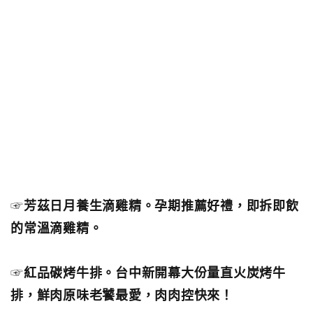
☞
芳茲日月養生滴雞精。孕期推薦好禮，即拆即飲
的常溫滴雞精。
☞
紅品碳烤牛排。台中新開幕大份量直火炭烤牛
排，鮮肉原味老饕最愛，肉肉控快來！