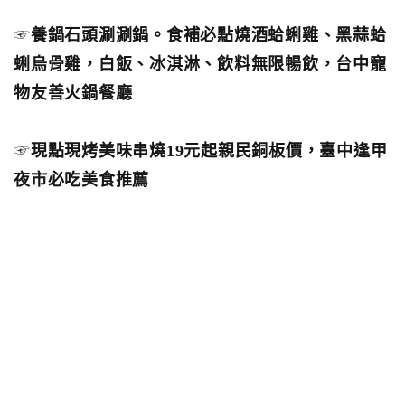
☞
養鍋石頭涮涮鍋。食補必點燒酒蛤蜊雞、黑蒜蛤
蜊烏骨雞，白飯、冰淇淋、飲料無限暢飲，台中寵
物友善火鍋餐廳
☞
現點現烤美味串燒19元起親民銅板價，臺中逢甲
夜市必吃美食推薦