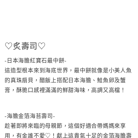
♡炙壽司♡
-日本海膽紅寶石最中餅-
這造型根本來到海底世界，最中餅就像是小美人魚
的真珠扇貝，醋飯上搭配日本海膽、鮭魚卵及蟹
膏，酥脆口感裡滿滿的鮮甜海味，高調又高檔！
-海膽金箔海苔壽司-
趁著即將來臨的母親節，這個好適合帶媽媽來享
用，有金誰不愛♡！獻上這貴氣十足的金箔海膽壽