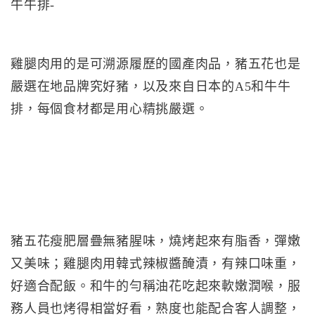
牛牛排-
雞腿肉用的是可溯源履歷的國產肉品，豬五花也是
嚴選在地品牌究好豬，以及來自日本的A5和牛牛
排，每個食材都是用心精挑嚴選。
豬五花瘦肥層疊無豬腥味，燒烤起來有脂香，彈嫩
又美味；雞腿肉用韓式辣椒醬醃漬，有辣口味重，
好適合配飯。和牛的勻稱油花吃起來軟嫩潤喉，服
務人員也烤得相當好看，熟度也能配合客人調整，