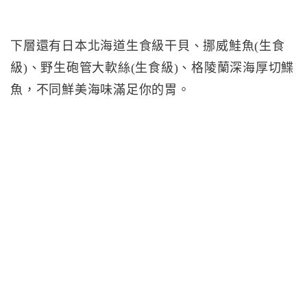
下層還有日本北海道生食級干貝、挪威鮭魚(生食
級)、野生砲管大軟絲(生食級)、格陵蘭深海厚切鰈
魚，不同鮮美海味滿足你的胃。