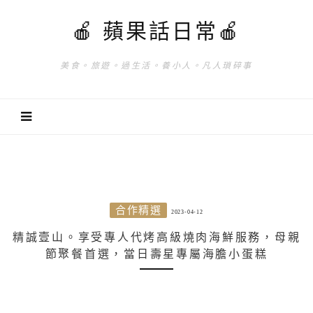
🍎 蘋果話日常🍎
美食。旅遊。過生活。養小人。凡人瑣碎事
合作精選
2023-04-12
精誠壹山。享受專人代烤高級燒肉海鮮服務，母親
節聚餐首選，當日壽星專屬海膽小蛋糕