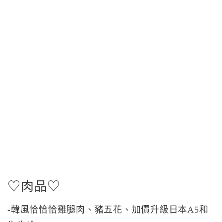
♡肉品♡
-韓風恰恰恰雞腿肉、豬五花、加價升級日本A5和