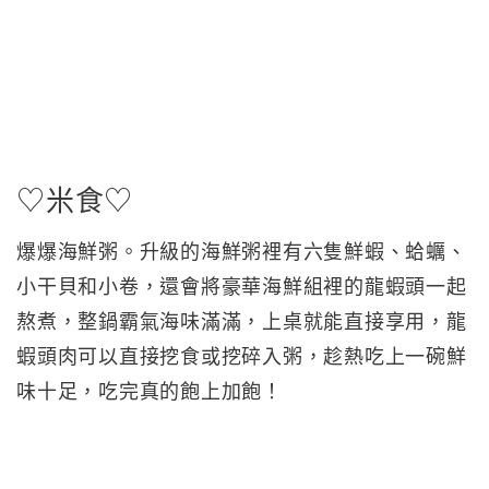
♡米食♡
爆爆海鮮粥。升級的海鮮粥裡有六隻鮮蝦、蛤蠣、
小干貝和小卷，還會將豪華海鮮組裡的龍蝦頭一起
熬煮，整鍋霸氣海味滿滿，上桌就能直接享用，龍
蝦頭肉可以直接挖食或挖碎入粥，趁熱吃上一碗鮮
味十足，吃完真的飽上加飽！