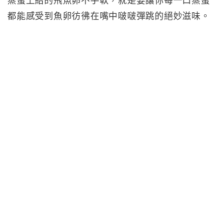
蒸蛋上給的飛魚卵不手軟，就是要讓你每一口蒸蛋
都能感受到魚卵彷彿在嘴中啵啵彈跳的絕妙滋味。