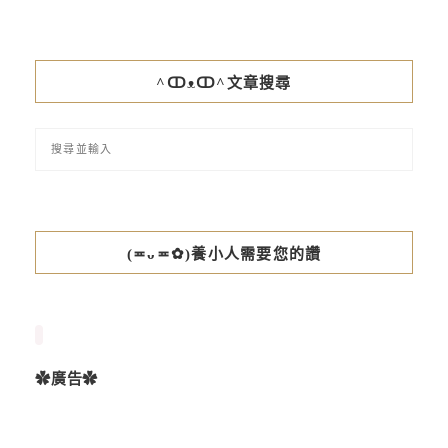
^ↀᴥↀ^文章搜尋
(≖ᴗ≖✿)養小人需要您的讚
✿廣告✿