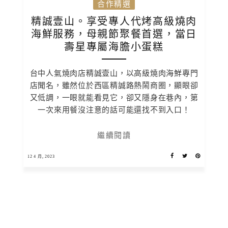
合作精選
精誠壹山。享受專人代烤高級燒肉
海鮮服務，母親節聚餐首選，當日
壽星專屬海膽小蛋糕
台中人氣燒肉店精誠壹山，以高級燒肉海鮮專門
店聞名，雖然位於西區精誠路熱鬧商圈，顯眼卻
又低調，一眼就能看見它，卻又隱身在巷內，第
一次來用餐沒注意的話可能還找不到入口！
繼續閱讀
12 4 月, 2023