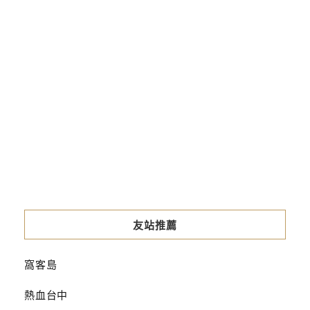
友站推薦
窩客島
熱血台中