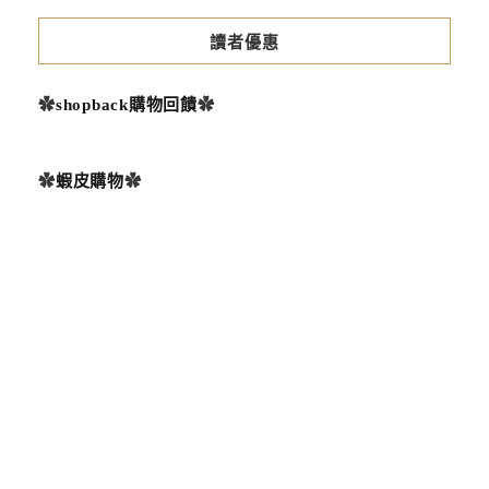
讀者優惠
✿
shopback購物回饋
✿
✿
蝦皮購物
✿