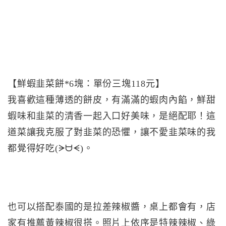
【鮮蝦韭菜餅*6塊：單份三塊118元】
我喜歡這種薄透的餅皮，有滿滿的蝦肉內餡，鮮甜
蝦味和韭菜的清香一起入口好美味，是絕配耶！這
道菜讓我克服了對韭菜的恐懼，讓不愛韭菜味的我
都覺得好吃(ᗒᗨᗕ)。
也可以搭配泰國的是拉差辣椒醬，桌上都會有，店
家有推薦黃辣椒很搭。照片上依序是特辣辣椒、綠