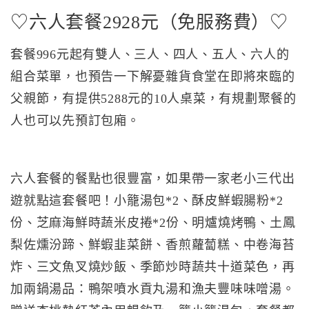
♡六人套餐2928元（免服務費）♡
套餐996元起有雙人、三人、四人、五人、六人的
組合菜單，也預告一下解憂雜貨食堂在即將來臨的
父親節，有提供5288元的10人桌菜，有規劃聚餐的
人也可以先預訂包廂。
六人套餐的餐點也很豐富，如果帶一家老小三代出
遊就點這套餐吧！小籠湯包*2、酥皮鮮蝦腸粉*2
份、芝麻海鮮時蔬米皮捲*2份、明爐燒烤鴨、土鳳
梨佐燻汾蹄、鮮蝦韭菜餅、香煎蘿蔔糕、中卷海苔
炸、三文魚叉燒炒飯、季節炒時蔬共十道菜色，再
加兩鍋湯品：鴨架噴水貢丸湯和漁夫豐味味噌湯。