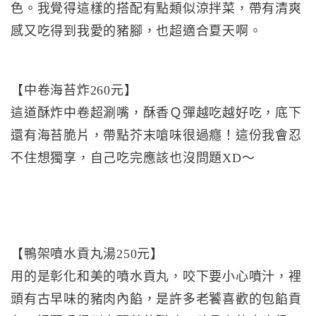
色。我覺得這樣的搭配有點類似涼拌菜，帶有清爽
感又吃得到我愛的豬腳，也超適合夏天啊。
【中卷海苔炸260元】
這道酥炸中卷超涮嘴，酥香Ｑ彈越吃越好吃，底下
還有海苔脆片，帶點芥末嗆味很過癮！這份我會忍
不住想獨享，自己吃完應該也沒問題XD～
【鴨架噴水貢丸湯250元】
用的是彰化和美的噴水貢丸，咬下要小心噴汁，裡
頭有古早味的豬肉內餡，是許多老饕喜歡的包餡貢