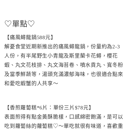
♡單點♡
【痛風蟳龍鍋588元】
解憂食堂近期新推出的痛風蟳龍鍋，份量約為2-3
人份，有半尾野生小青龍及斯里蘭卡花蟳，櫻花
蝦、丸文花枝排、丸文海苔卷、噴水貢丸、寬冬粉
及當季鮮蔬等，湯頭充滿濃郁海味，也很適合點來
和愛吃蝦蟹的人共享～
【香煎蘿蔔糕*6片：單份三片$78元】
表面煎得有點金黃酥脆樣，口感綿密飽滿，是可以
吃到蘿蔔絲的蘿蔔糕♡～單吃就很有味道，喜歡重