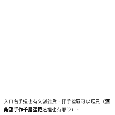
入口右手邊也有文創雜貨、拌手禮區可以逛買（
酒
飽甜手作千層蛋捲
這裡也有耶♡）。