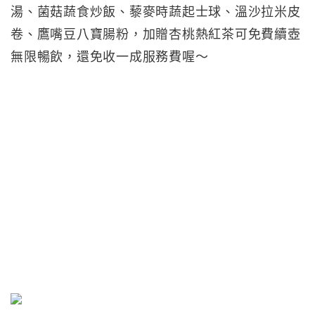
湯、菌菇蔬食炒飯、藜麥時蔬起士球、溫沙拉米皮
卷、鷹嘴豆八寶腸粉，加贈杏桃熱紅茶可免費續壺
無限暢飲，還免收一成服務費喔～