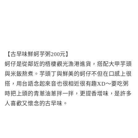
【古早味鮮蚵芋粥200元】
蚵仔是從鄰近的梧棲觀光漁港進貨，搭配大甲芋頭
與米飯熬煮。芋頭丁與鮮美的蚵仔不但在口感上很
搭，用台語念起來音也很相近很有趣XD～要吃粥
時把上頭的青蔥油蔥拌一拌，更提香增味，是許多
人喜歡又懷念的古早味。