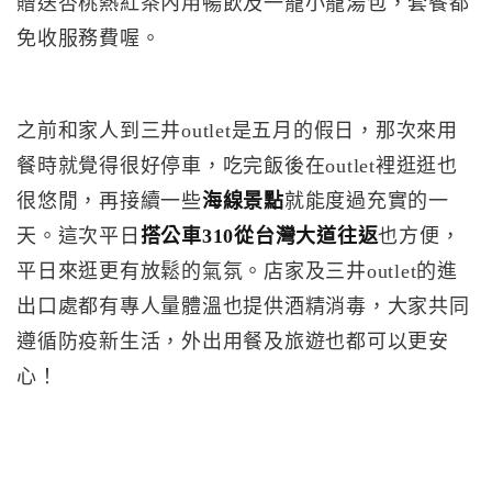
贈送杏桃熱紅茶內用暢飲及一籠小籠湯包，套餐都
免收服務費喔。
之前和家人到三井outlet是五月的假日，那次來用
餐時就覺得很好停車，吃完飯後在outlet裡逛逛也
很悠閒，再接續一些
海線景點
就能度過充實的一
天。這次平日
搭公車310從台灣大道往返
也方便，
平日來逛更有放鬆的氣氛。店家及三井outlet的進
出口處都有專人量體溫也提供酒精消毒，大家共同
遵循防疫新生活，外出用餐及旅遊也都可以更安
心！