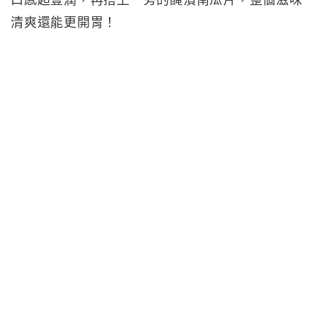
口感超豐潤，再搭上一旁的醃漬南瓜片，整個滋味
清爽還能更開胃！