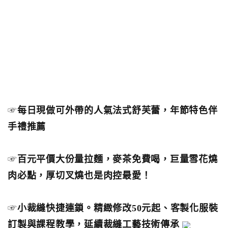
☞
每日現做可外帶的人氣法式舒芙蕾，年節特色伴
手禮推薦
☞
百元平價大份量拉麵，麥茶免費喝，巨量雪花燒
肉必點，厚切叉燒也是肉控最愛！
☞
小裁縫快捷連鎖。精緻修改50元起、客製化服裝
訂製與課程教學，延續裁縫工藝技術傳承