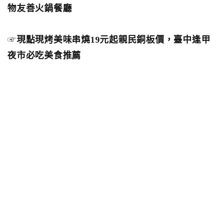
物友善火鍋餐廳
☞
現點現烤美味串燒19元起親民銅板價，臺中逢甲
夜市必吃美食推薦