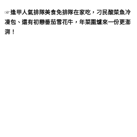
☞
逢甲人氣排隊美食免排隊在家吃，刁民酸菜魚冷
凍包、還有初戀番茄雪花牛，年菜圍爐來一份更澎
湃！