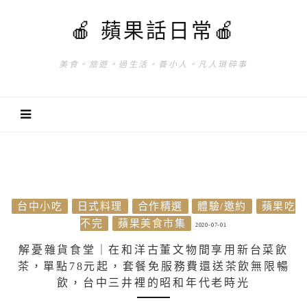
🍎 蘋果話日常🍎
美食。旅遊。過生活。養小人。凡人瑣碎事
台中小吃
日式料理
合作精選
體驗/邀約
蘋果吃
不完
蘋果美食市集
2020-07-01
解憂雜貨食堂｜在和洋古董文物間享用新台菜飲
茶，單點78元起，套餐免服務費還送茶飲無限暢
飲，台中三井裡的昭和年代老時光