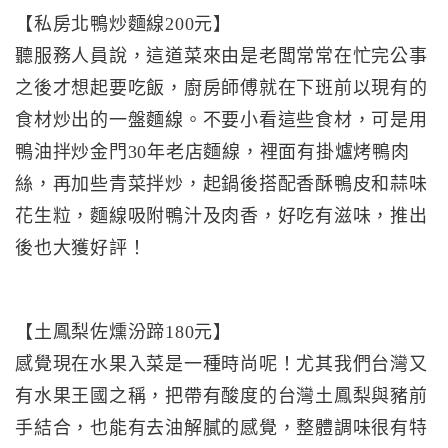
【私房北鴨炒麵線200元】
聽服務人員說，這道菜來由是老闆常常在忙完公事
之後才想起要吃飯，廚房師傅就在下班前以現有的
食材炒出的一盤麵線。不要小看這些食材，可是用
鴨油拌炒金門30年老店麵線，裡面有掛爐烤鴨肉
絲，再加些青菜拌炒，起鍋後搭配香酥鴨皮和蒜味
花生粒，麵線吸附鴨汁及肉香，好吃有滋味，推出
後也大獲好評！
【土鳳梨佐燻汾蹄180元】
感覺現在水果入菜是一種時尚呢！尤其我們台灣又
有水果王國之稱，把帶有酸度的台灣土鳳梨與豬前
手結合，也能有去油解膩的感覺，整體調味很有特