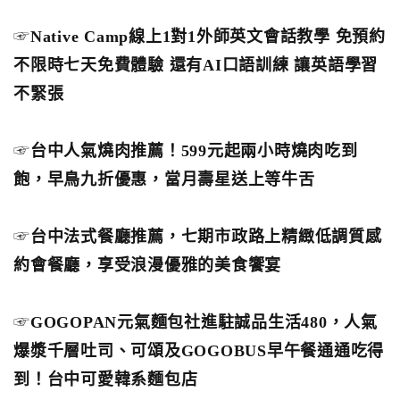
☞
Native Camp線上1對1外師英文會話教學 免預約
不限時七天免費體驗 還有AI口語訓練 讓英語學習
不緊張
☞
台中人氣燒肉推薦！599元起兩小時燒肉吃到
飽，早鳥九折優惠，當月壽星送上等牛舌
☞
台中法式餐廳推薦，七期市政路上精緻低調質感
約會餐廳，享受浪漫優雅的美食饗宴
☞
GOGOPAN元氣麵包社進駐誠品生活480，人氣
爆漿千層吐司、可頌及GOGOBUS早午餐通通吃得
到！台中可愛韓系麵包店