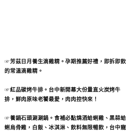
☞
芳茲日月養生滴雞精。孕期推薦好禮，即拆即飲
的常溫滴雞精。
☞
紅品碳烤牛排。台中新開幕大份量直火炭烤牛
排，鮮肉原味老饕最愛，肉肉控快來！
☞
養鍋石頭涮涮鍋。食補必點燒酒蛤蜊雞、黑蒜蛤
蜊烏骨雞，白飯、冰淇淋、飲料無限暢飲，台中寵