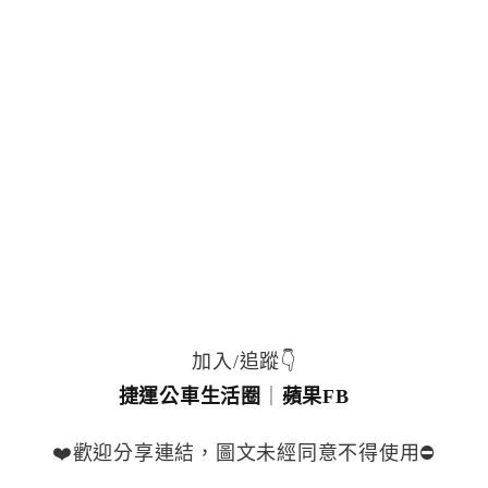
加入/追蹤👇
捷運公車生活圈
｜
蘋果FB
❤️歡迎分享連結，圖文未經同意不得使用⛔️