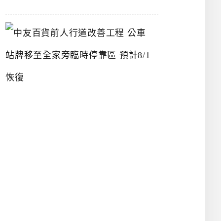
中
友
百
貨
前
人
行
道
改
善
工
程
公
車
站
牌
移
至
全
家
旁
臨