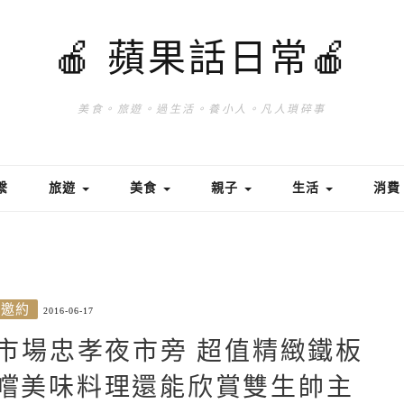
🍎 蘋果話日常🍎
美食。旅遊。過生活。養小人。凡人瑣碎事
繫
旅遊
美食
親子
生活
消
/邀約
2016-06-17
市場忠孝夜市旁 超值精緻鐵板
品嚐美味料理還能欣賞雙生帥主