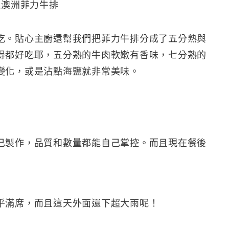
選澳洲菲力牛排
吃。貼心主廚還幫我們把菲力牛排分成了五分熟與
得都好吃耶，五分熟的牛肉軟嫩有香味，七分熟的
變化，或是沾點海鹽就非常美味。
己製作，品質和數量都能自己掌控。而且現在餐後
乎滿席，而且這天外面還下超大雨呢！