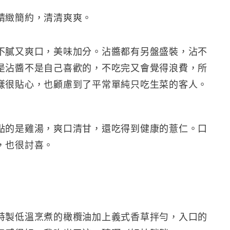
精緻簡約，清清爽爽。
不膩又爽口，美味加分。沾醬都有另盤盛裝，沾不
是沾醬不是自己喜歡的，不吃完又會覺得浪費，所
樣很貼心，也顧慮到了平常單純只吃生菜的客人。
點的是雞湯，爽口清甘，還吃得到健康的薏仁。口
，也很討喜。
特製低溫烹煮的橄欖油加上義式香草拌勻，入口的