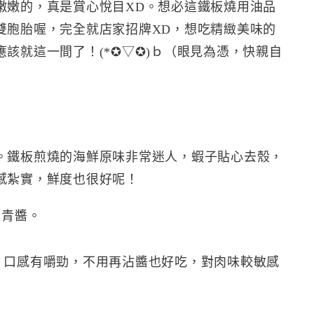
嫩嫩的，真是賞心悅目XD。想必這鐵板燒用油品
雙胞胎喔，完全就店家招牌XD，想吃精緻美味的
該就這一間了！(*✪▽✪)ｂ（眼見為憑，快親自
。鐵板煎燒的海鮮原味非常迷人，蝦子貼心去殼，
感紮實，鮮度也很好呢！
荷青醬。
，口感有嚼勁，不用再沾醬也好吃，對肉味較敏感