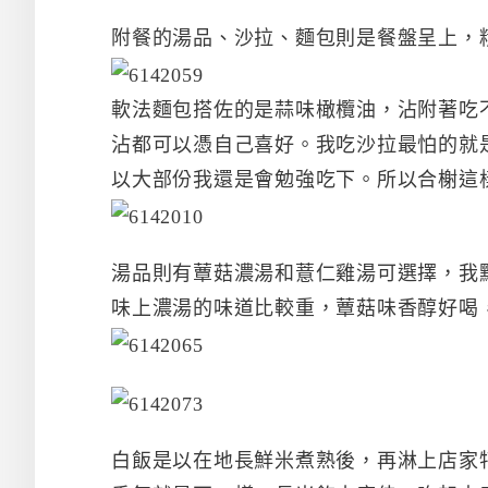
附餐的湯品、沙拉、麵包則是餐盤呈上，
軟法麵包搭佐的是蒜味橄欖油，沾附著吃
沾都可以憑自己喜好。我吃沙拉最怕的就
以大部份我還是會勉強吃下。所以合榭這
湯品則有蕈菇濃湯和薏仁雞湯可選擇，我
味上濃湯的味道比較重，蕈菇味香醇好喝
白飯是以在地長鮮米煮熟後，再淋上店家