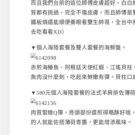
而且我們台前的這位師傅皮膚超好，白白
質都有挑過，完全不傷皮膚。而且師傅是
鐵板燒還能順便養眼看雙生帥哥，全台中應
去吃看看XD）
▼個人海陸套餐及雙人套餐的海鮮盤。
赤煎海鰆魚、阿根廷天使紅蝦、江瑤貝柱
魚肉沒什麼刺，吃起來鮮嫩有彈。貝柱口
▼580元個人海陸套餐的法式羊肩排佐薄
肉質緊緻Q彈，骨頭部份還煎得略酥好啃
的人就能佐搭薄荷青醬，更能增添風味。