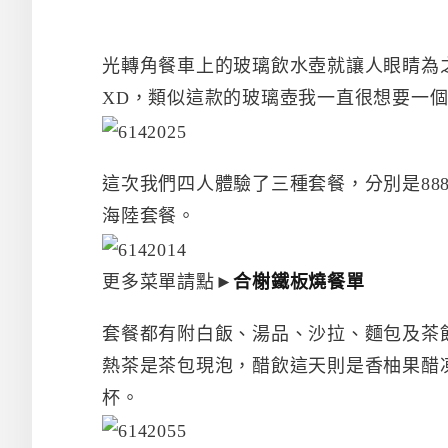
光轉角餐車上的玻璃飲水壺就讓人眼睛為
XD，類似這款的玻璃壺我一直很想要一
這次我們四人體驗了三種套餐，分別是888
海陸套餐。
更多菜單請點►
合榭鐵板燒餐單
套餐都有附白飯、湯品、沙拉、麵包及茶
熱茶是茶包現泡，醋飲這天則是香柚果醋
杯。