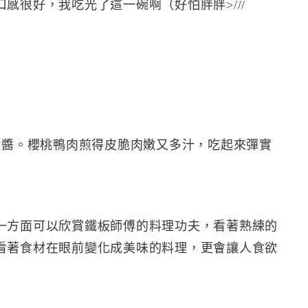
感很好，我吃光了這一碗啊（好怕胖胖>///
！
椒醬。櫻桃鴨肉煎得皮脆肉嫩又多汁，吃起來彈實
一方面可以欣賞鐵板師傅的料理功夫，看著熟練的
看著食材在眼前變化成美味的料理，更會讓人食欲