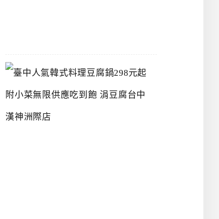
07-
26
臺
中
人
氣
韓
式
料
理
豆
腐
鍋
2
9
8
元
起
附
小