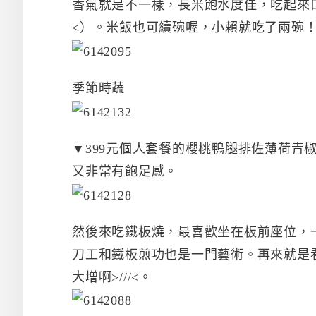
香氣就是不一樣，長米飽水度佳，吃起來口
<）。米飯也可續碗喔，小賴就吃了兩碗
季節時蔬
▼399元個人套餐的櫻桃鴨腿排佐薄荷青
又非常有飽足感。
然後來吃鐵板燒，最喜歡坐在板前座位，
刀工和鐵板煎功也是一門藝術。再來就是
大增啊>///<。