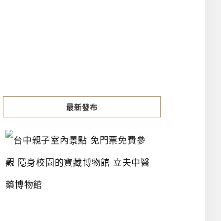
最新發布
台
中
親
子
室
內
景
點
免
門