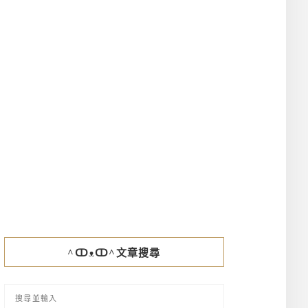
^ↀᴥↀ^文章搜尋