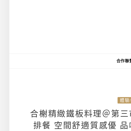
合作聯
體驗
合榭精緻鐵板料理＠第三
排餐 空間舒適質感優 