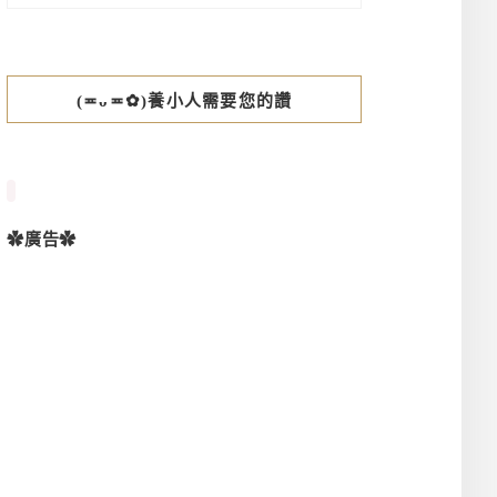
(≖ᴗ≖✿)養小人需要您的讚
✿廣告✿