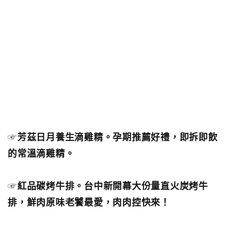
☞
芳茲日月養生滴雞精。孕期推薦好禮，即拆即飲
的常溫滴雞精。
☞
紅品碳烤牛排。台中新開幕大份量直火炭烤牛
排，鮮肉原味老饕最愛，肉肉控快來！