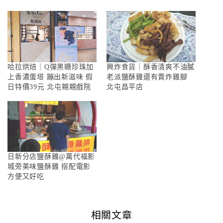
哈拉烘焙｜Q彈黑糖珍珠加
興炸食貨｜酥香清爽不油膩
上香濃蛋塔 蹦出新滋味 假
老派鹽酥雞還有賣炸雞腳
日特價39元 北屯親親戲院
北屯昌平店
日新分店鹽酥雞@萬代福影
城旁美味鹽酥雞 搭配電影
方便又好吃
相關文章