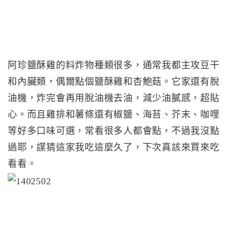
阿珍鹽酥雞的料炸物種類很多，通常我都主攻豆干
和內臟類，偶爾點個鹽酥雞和杏鮑菇。它家還有脫
油機，炸完會再用脫油機去油，減少油膩感，超貼
心。而且雞排和薯條還有椒鹽、海苔、芥末、咖哩
等好多口味可選，常看很多人都會點，不過我沒點
過耶，謀猜這家我吃這麼久了，下次真該來買來吃
看看。