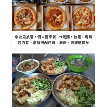
拿坡里披薩。個人獨享餐129元起，披薩、焗烤
通通有，還有搭配炸雞、薯條、烤雞選擇多