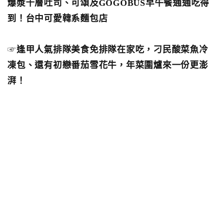
爆漿千層吐司、可頌及GOGOBUS早午餐通通吃得
到！台中可愛韓系麵包店
☞
逢甲人氣排隊美食免排隊在家吃，刁民酸菜魚冷
凍包、還有初戀番茄雪花牛，年菜圍爐來一份更澎
湃！