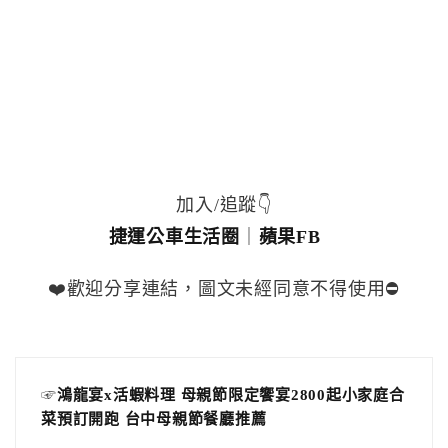
加入/追蹤👇
捷運公車生活圈
｜
蘋果FB
❤️歡迎分享連結，圖文未經同意不得使用⛔️
☞
鴻龍宴x活蝦料理 母親節限定饗宴2800起小家庭合
菜預訂開跑 台中母親節餐廳推薦