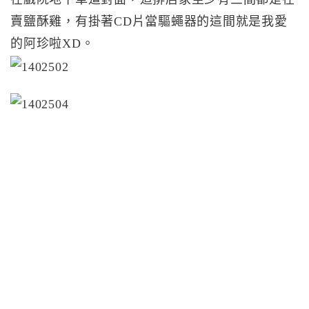
賣鹽酥雞，有掛著CD片當驅蠅器的這間就是我愛
的阿珍啦XD。