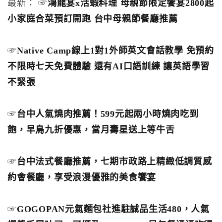
最新： ☞
鴻龍宴x活蝦料理 母親節限定饗宴2800起
小家庭合菜預訂開跑 台中母親節餐廳推薦
☞
Native Camp線上1對1外師英文會話教學 免預約
不限時七天免費體驗 還有AI口語訓練 讓英語學習
不緊張
☞
台中人氣燒肉推薦！599元起兩小時燒肉吃到
飽，早鳥九折優惠，當月壽星送上等牛舌
☞
台中法式餐廳推薦，七期市政路上精緻低調質感
約會餐廳，享受浪漫優雅的美食饗宴
☞
GOGOPAN元氣麵包社進駐誠品生活480，人氣