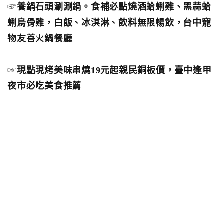
☞
養鍋石頭涮涮鍋。食補必點燒酒蛤蜊雞、黑蒜蛤
蜊烏骨雞，白飯、冰淇淋、飲料無限暢飲，台中寵
物友善火鍋餐廳
☞
現點現烤美味串燒19元起親民銅板價，臺中逢甲
夜市必吃美食推薦