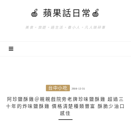
🍎 蘋果話日常🍎
美食。旅遊。過生活。養小人。凡人瑣碎事
台中小吃
2016-12-31
阿珍鹽酥雞＠親親戲院旁老牌珍味鹽酥雞 超過三
十年的炸味鹽酥雞 價格清楚種類豐富 酥脆少油口
感佳