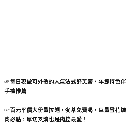
☞
每日現做可外帶的人氣法式舒芙蕾，年節特色伴
手禮推薦
☞
百元平價大份量拉麵，麥茶免費喝，巨量雪花燒
肉必點，厚切叉燒也是肉控最愛！