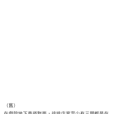
（舊）
在戲院地下車道對面，這排店家至少有三間都是在