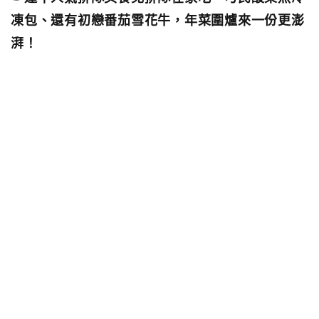
凍包、還有初戀番茄雪花牛，年菜圍爐來一份更澎
湃！