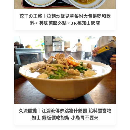
餃子の王將｜拉麵炒飯兒童餐附大包餅乾和飲
料，美味煎餃必點，JR福知山駅店
久流麵攤｜江湖流傳佛跳牆什錦麵 給料豐富堆
如山 銅板價吃飽飽 小鳥胃不要來