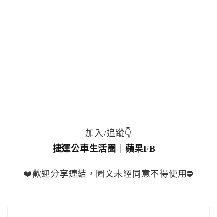
加入/追蹤👇
捷運公車生活圈
｜
蘋果FB
❤️歡迎分享連結，圖文未經同意不得使用⛔️