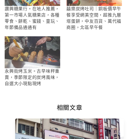
讚興糖果行。在地人推薦，
囍樂炭烤吐司｜銅板價早午
第一市場人氣糖果店，各種
餐享受網美空間，超推九層
零食、餅乾、蜜餞、童玩、
塔蛋餅，中友百貨、萬代福
年節備品通通有
商圈，北區早午餐
永興街烤玉米。古早味秤重
賣，季節限定的炭烤風味，
自選大小現點現烤
相關文章