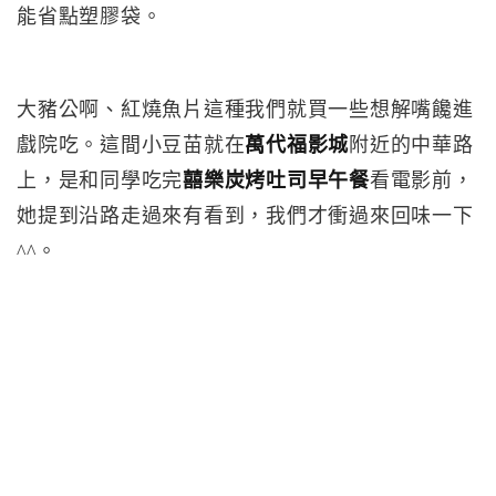
能省點塑膠袋。
大豬公啊、紅燒魚片這種我們就買一些想解嘴饞進
戲院吃。這間小豆苗就在
萬代福影城
附近的中華路
上，是和同學吃完
囍樂炭烤吐司早午餐
看電影前，
她提到沿路走過來有看到，我們才衝過來回味一下
^^。