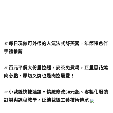
☞
每日現做可外帶的人氣法式舒芙蕾，年節特色伴
手禮推薦
☞
百元平價大份量拉麵，麥茶免費喝，巨量雪花燒
肉必點，厚切叉燒也是肉控最愛！
☞
小裁縫快捷連鎖。精緻修改50元起、客製化服裝
訂製與課程教學，延續裁縫工藝技術傳承