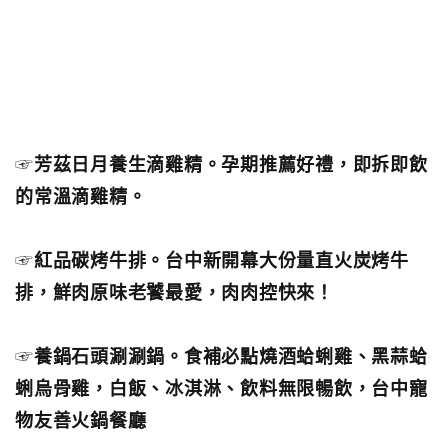
☞
芳茲日月養生滴雞精。孕期推薦好禮，即拆即飲
的常溫滴雞精。
☞
紅品碳烤牛排。台中新開幕大份量直火炭烤牛
排，鮮肉原味老饕最愛，肉肉控快來！
☞
養鍋石頭涮涮鍋。食補必點燒酒蛤蜊雞、黑蒜蛤
蜊烏骨雞，白飯、冰淇淋、飲料無限暢飲，台中寵
物友善火鍋餐廳