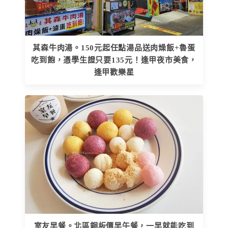
其森牛肉湯。150元起任點湯品送肉燥飯+魯蛋
吃到飽，憑學生證只要135元！逢甲夜市美食，
逢甲歡樂星
室友早餐。北區銅板價早午餐，一早就能吃到