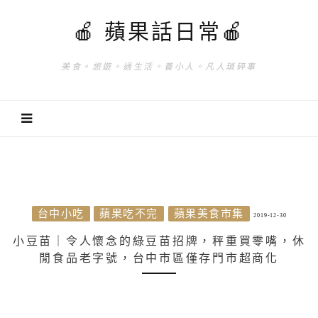
🍎 蘋果話日常🍎
美食。旅遊。過生活。養小人。凡人瑣碎事
台中小吃
蘋果吃不完
蘋果美食市集
2019-12-30
小豆苗｜令人懷念的綠豆苗招牌，秤重買零嘴，休
閒食品老字號，台中市區僅存門市超商化