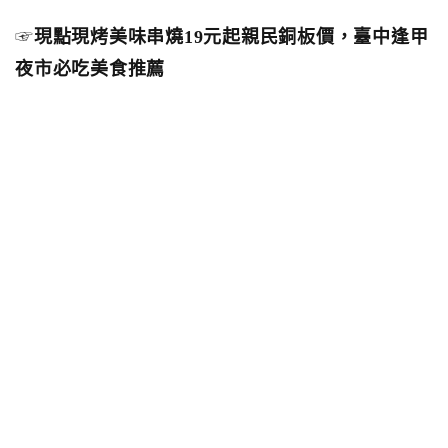
☞
現點現烤美味串燒19元起親民銅板價，臺中逢甲
夜市必吃美食推薦