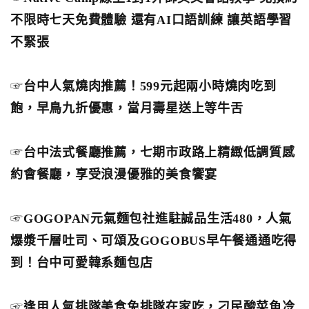
不限時七天免費體驗 還有AI口語訓練 讓英語學習
不緊張
☞
台中人氣燒肉推薦！599元起兩小時燒肉吃到
飽，早鳥九折優惠，當月壽星送上等牛舌
☞
台中法式餐廳推薦，七期市政路上精緻低調質感
約會餐廳，享受浪漫優雅的美食饗宴
☞
GOGOPAN元氣麵包社進駐誠品生活480，人氣
爆漿千層吐司、可頌及GOGOBUS早午餐通通吃得
到！台中可愛韓系麵包店
☞
逢甲人氣排隊美食免排隊在家吃，刁民酸菜魚冷