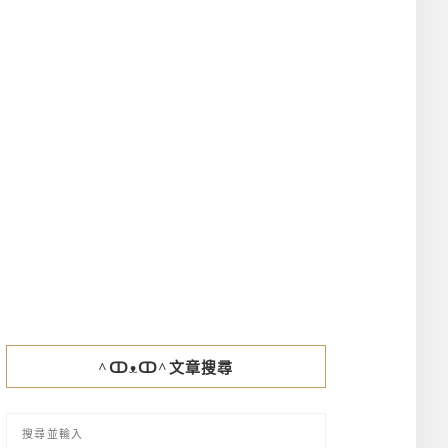
^ↀᴥↀ^文章搜尋