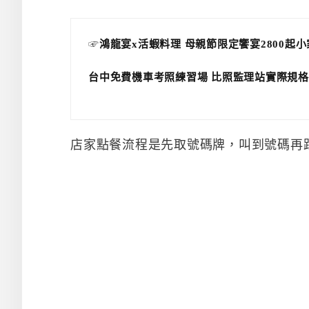
☞
鴻龍宴x活蝦料理 母親節限定饗宴2800起
台中免費機車考照練習場 比照監理站實際規格
店家點餐流程是先取號碼牌，叫到號碼再