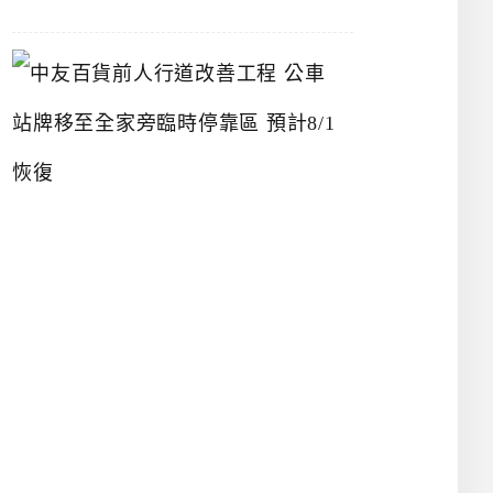
中
友
百
貨
前
人
行
道
改
善
工
程
公
車
站
牌
移
至
全
家
旁
臨