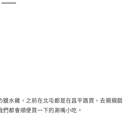
の鹽水雞，之前在北屯都是在昌平路買，去親親戲
我們都會順便買一下的涮嘴小吃。