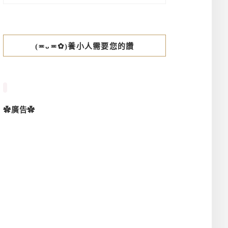
(≖ᴗ≖✿)養小人需要您的讚
✿廣告✿