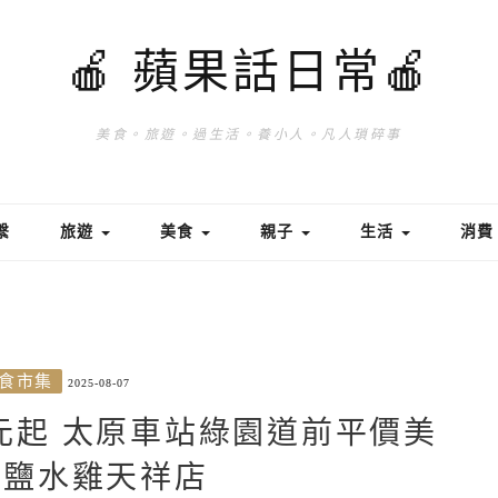
🍎 蘋果話日常🍎
美食。旅遊。過生活。養小人。凡人瑣碎事
繫
旅遊
美食
親子
生活
消
食市集
2025-08-07
0元起 太原車站綠園道前平價美
の鹽水雞天祥店