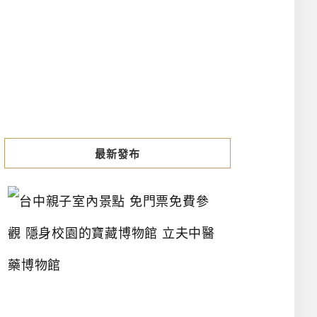
最新發布
台
中
親
子
室
內
景
點
免
門