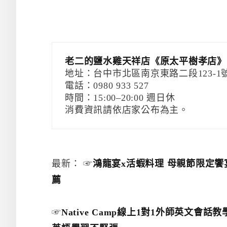
老二的鹽水雞天祥店《原太平樹孝店》
地址：台中市北區南京東路二段123-1
電話：0980 933 527
時間：15:00–20:00 週日休
消費資訊請依店家公布為主。
最新： ☞
鴻龍宴x活蝦料理 母親節限定饗
薦
☞
Native Camp線上1對1外師英文會