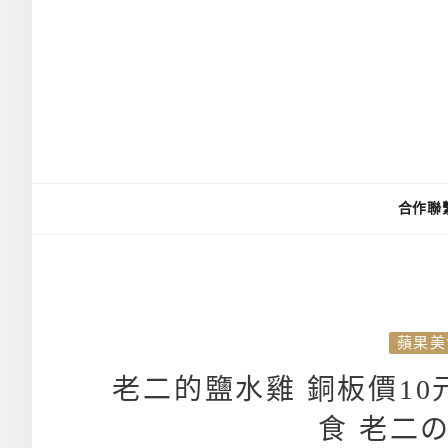
合作聯
蘋果美
老二的鹽水雞 銅板價1
食 老二