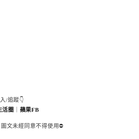
入/追蹤👇
生活圈
｜
蘋果FB
，圖文未經同意不得使用⛔️