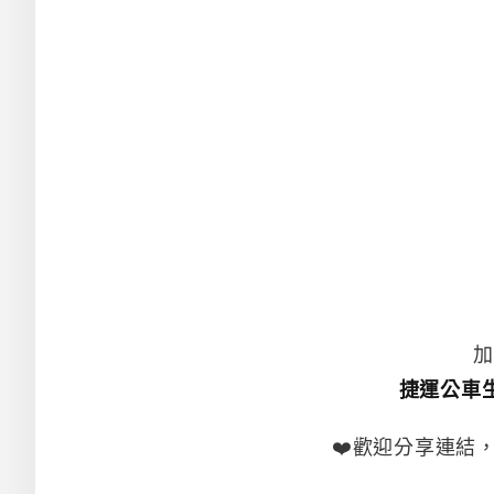
加
捷運公車
❤️歡迎分享連結