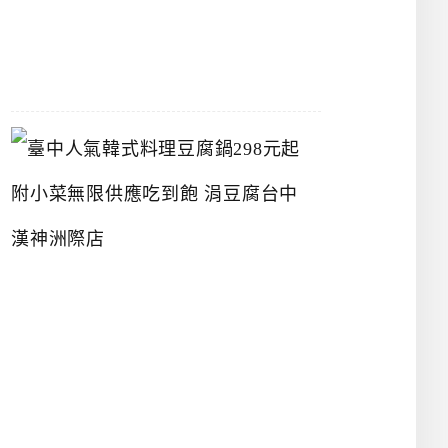
07-
26
臺
中
人
氣
韓
式
料
理
豆
腐
鍋
2
9
8
元
起
附
小