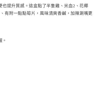
方便也提升質感。這盒點了半隻雞、米血2、花椰
蔥、有附一點點筍片，風味清爽香鹹，加辣涮嘴更
喔。