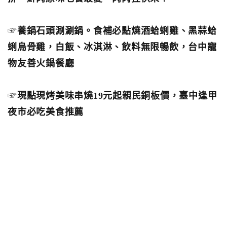
☞
養鍋石頭涮涮鍋。食補必點燒酒蛤蜊雞、黑蒜蛤
蜊烏骨雞，白飯、冰淇淋、飲料無限暢飲，台中寵
物友善火鍋餐廳
☞
現點現烤美味串燒19元起親民銅板價，臺中逢甲
夜市必吃美食推薦