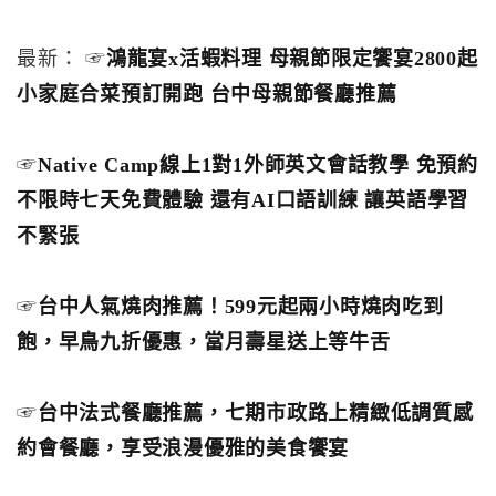
最新： ☞
鴻龍宴x活蝦料理 母親節限定饗宴2800起
小家庭合菜預訂開跑 台中母親節餐廳推薦
☞
Native Camp線上1對1外師英文會話教學 免預約
不限時七天免費體驗 還有AI口語訓練 讓英語學習
不緊張
☞
台中人氣燒肉推薦！599元起兩小時燒肉吃到
飽，早鳥九折優惠，當月壽星送上等牛舌
☞
台中法式餐廳推薦，七期市政路上精緻低調質感
約會餐廳，享受浪漫優雅的美食饗宴