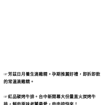
☞
芳茲日月養生滴雞精。孕期推薦好禮，即拆即飲
的常溫滴雞精。
☞
紅品碳烤牛排。台中新開幕大份量直火炭烤牛
排，鮮肉原味老饕最愛，肉肉控快來！