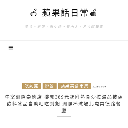
🍎 蘋果話日常🍎
美食。旅遊。過生活。養小人。凡人瑣碎事
吃到飽
排餐
蘋果美食市集
2025-08-10
牛室洲際崇德店 排餐389元起附熟食沙拉湯品披薩
飲料冰品自助吧吃到飽 洲際棒球場北屯崇德路餐
廳