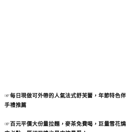
☞
每日現做可外帶的人氣法式舒芙蕾，年節特色伴
手禮推薦
☞
百元平價大份量拉麵，麥茶免費喝，巨量雪花燒