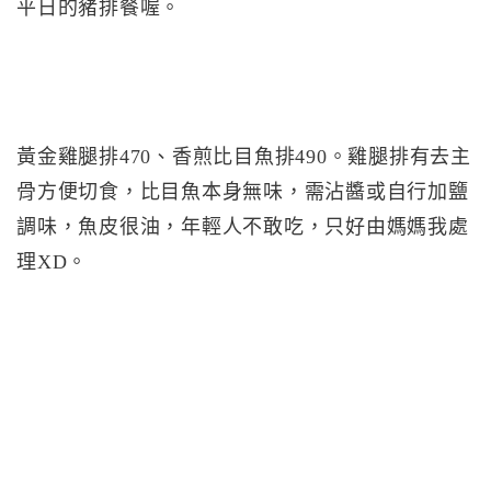
平日的豬排餐喔。
黃金雞腿排470、香煎比目魚排490。雞腿排有去主
骨方便切食，比目魚本身無味，需沾醬或自行加鹽
調味，魚皮很油，年輕人不敢吃，只好由媽媽我處
理XD。