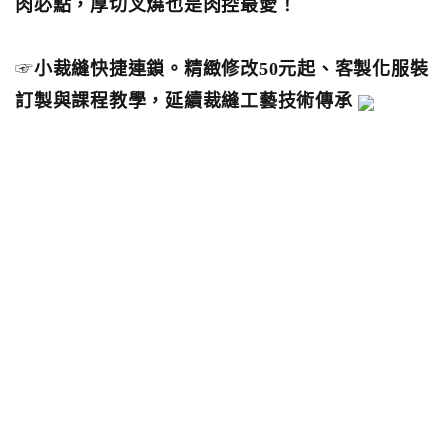
肉必點，厚切叉燒也是肉控最愛！
☞
小裁縫快捷連鎖。精緻修改50元起、客製化服裝
訂製與課程教學，延續裁縫工藝技術傳承