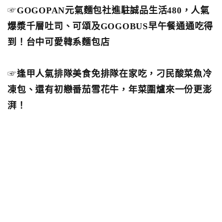
☞
GOGOPAN元氣麵包社進駐誠品生活480，人氣
爆漿千層吐司、可頌及GOGOBUS早午餐通通吃得
到！台中可愛韓系麵包店
☞
逢甲人氣排隊美食免排隊在家吃，刁民酸菜魚冷
凍包、還有初戀番茄雪花牛，年菜圍爐來一份更澎
湃！