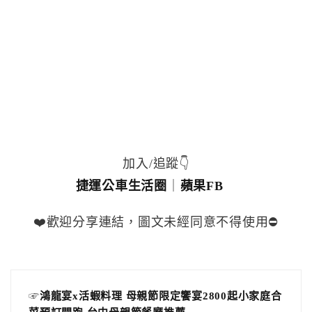
加入/追蹤👇
捷運公車生活圈
｜
蘋果FB
❤️歡迎分享連結，圖文未經同意不得使用⛔️
☞
鴻龍宴x活蝦料理 母親節限定饗宴2800起小家庭合