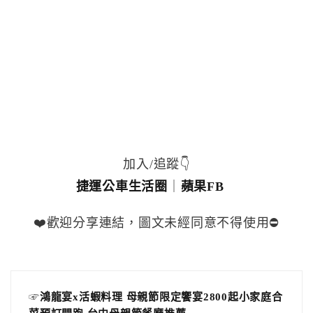
加入/追蹤👇
捷運公車生活圈
｜
蘋果FB
❤️歡迎分享連結，圖文未經同意不得使用⛔️
☞
鴻龍宴x活蝦料理 母親節限定饗宴2800起小家庭合