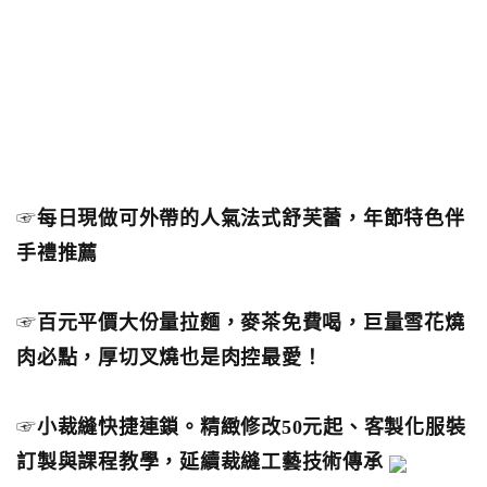
☞
每日現做可外帶的人氣法式舒芙蕾，年節特色伴
手禮推薦
☞
百元平價大份量拉麵，麥茶免費喝，巨量雪花燒
肉必點，厚切叉燒也是肉控最愛！
☞
小裁縫快捷連鎖。精緻修改50元起、客製化服裝
訂製與課程教學，延續裁縫工藝技術傳承