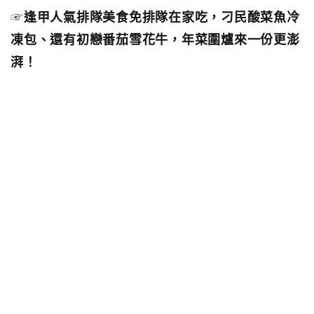
☞
逢甲人氣排隊美食免排隊在家吃，刁民酸菜魚冷
凍包、還有初戀番茄雪花牛，年菜圍爐來一份更澎
湃！