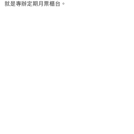
就是專辦定期月票櫃台。