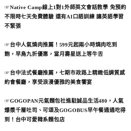
☞
Native Camp線上1對1外師英文會話教學 免預約
不限時七天免費體驗 還有AI口語訓練 讓英語學習
不緊張
☞
台中人氣燒肉推薦！599元起兩小時燒肉吃到
飽，早鳥九折優惠，當月壽星送上等牛舌
☞
台中法式餐廳推薦，七期市政路上精緻低調質感
約會餐廳，享受浪漫優雅的美食饗宴
☞
GOGOPAN元氣麵包社進駐誠品生活480，人氣
爆漿千層吐司、可頌及GOGOBUS早午餐通通吃得
到！台中可愛韓系麵包店