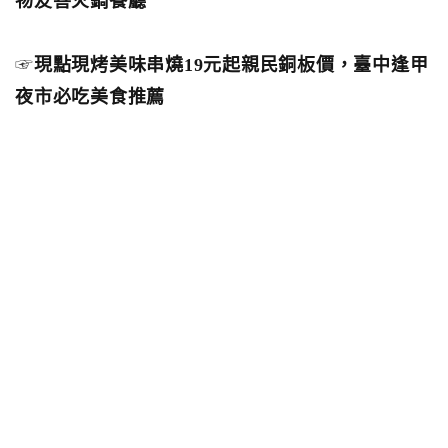
物友善火鍋餐廳
☞
現點現烤美味串燒19元起親民銅板價，臺中逢甲
夜市必吃美食推薦