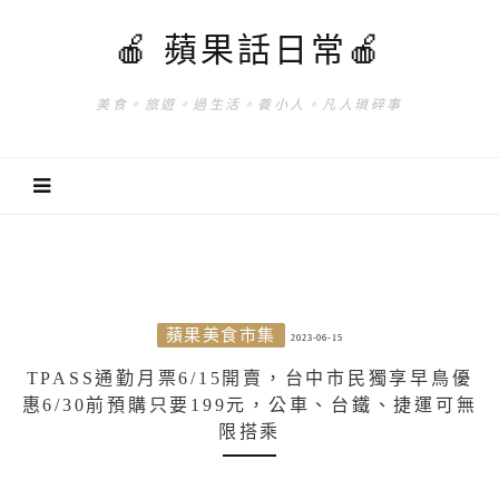
🍎 蘋果話日常🍎
美食。旅遊。過生活。養小人。凡人瑣碎事
蘋果美食市集
2023-06-15
TPASS通勤月票6/15開賣，台中市民獨享早鳥優
惠6/30前預購只要199元，公車、台鐵、捷運可無
限搭乘