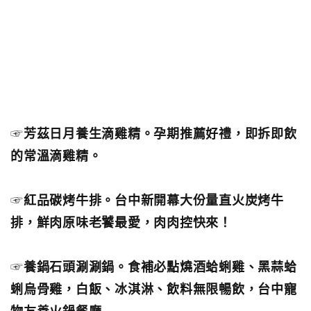
☞
芳茲日月養生滴雞精。孕期推薦好禮，即拆即飲
的常溫滴雞精。
☞
紅品碳烤牛排。台中新開幕大份量直火炭烤牛
排，鮮肉原味老饕最愛，肉肉控快來！
☞
養鍋石頭涮涮鍋。食補必點燒酒蛤蜊雞、黑蒜蛤
蜊烏骨雞，白飯、冰淇淋、飲料無限暢飲，台中寵