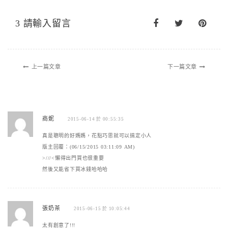
3 請輸入留言
上一篇文章
下一篇文章
商妮
2015-06-14 於 00:55:35
真是聰明的好媽媽，花點巧思就可以搞定小人
版主回覆：(06/15/2015 03:11:09 AM)
>///<懶得出門買也很重要
然後又能省下買冰錢哈哈哈
張奶茶
2015-06-15 於 10:05:44
太有創意了!!!