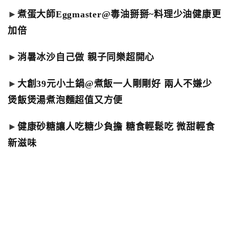
►
煮蛋大師Eggmaster@毒油掰掰~料理少油健康更
加倍
►
消暑冰沙自己做 親子同樂超開心
►
大創39元小土鍋@煮飯一人剛剛好 兩人不嫌少
煲飯煲湯煮泡麵超值又方便
►
健康砂糖讓人吃糖少負擔 糖食輕鬆吃 微甜輕食
新滋味