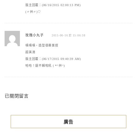
版主回覆：(06/16/2015 02:00:13 PM)
(〃艸〃)♡
玫瑰小丸子
2015-06-16 於 15:06:38
嘖嘖嘖，造型很專業捏
超美滴
版主回覆：(06/17/2015 09:40:39 AM)
哈哈！還不賴啦吼 ( *^艸^)
已關閉留言
廣告