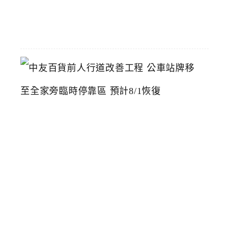
07-
22
中
友
百
貨
前
人
行
道
改
善
工
程
公
車
站
牌
移
至
全