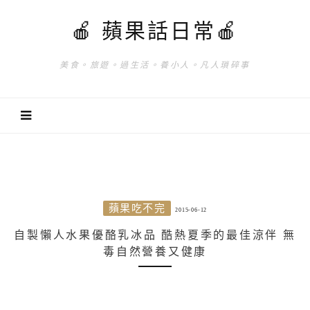
🍎 蘋果話日常🍎
美食。旅遊。過生活。養小人。凡人瑣碎事
蘋果吃不完
2015-06-12
自製懶人水果優酪乳冰品 酷熱夏季的最佳涼伴 無
毒自然營養又健康