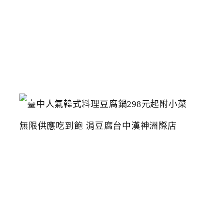
物
館
2026-
07-
26
臺
中
人
氣
韓
式
料
理
豆
腐
鍋
2
9
8