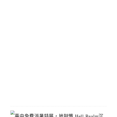
家
旁
臨
時
停
靠
區
預
計
8
/
1
恢
復
2026-
07-
19
臺