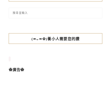
(≖ᴗ≖✿)養小人需要您的讚
✿廣告✿