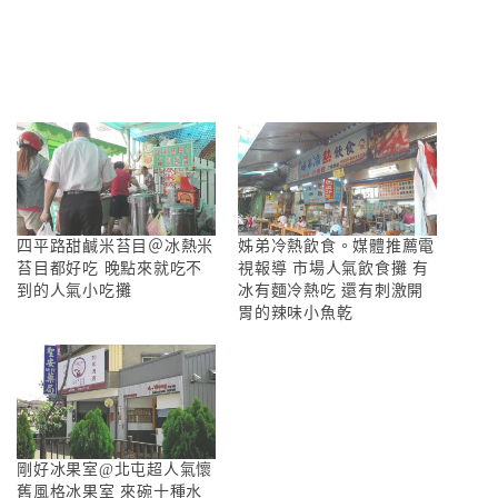
四平路甜鹹米苔目＠冰熱米
姊弟冷熱飲食。媒體推薦電
苔目都好吃 晚點來就吃不
視報導 市場人氣飲食攤 有
到的人氣小吃攤
冰有麵冷熱吃 還有刺激開
胃的辣味小魚乾
剛好冰果室@北屯超人氣懷
舊風格冰果室 來碗十種水