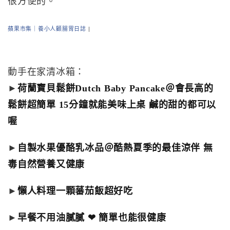
很方便的。
蘋果市集｜養小人顧腸胃日誌
|
動手在家清冰箱：
►
荷蘭寶貝鬆餅Dutch Baby Pancake＠會長高的
鬆餅超簡單 15分鐘就能美味上桌 鹹的甜的都可以
喔
►
自製水果優酪乳冰品＠酷熱夏季的最佳涼伴 無
毒自然營養又健康
►
懶人料理一顆蕃茄飯超好吃
►
早餐不用油膩膩 ❤ 簡單也能很健康