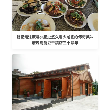
翁記泡沫廣場@歷史悠久老少咸宜的傳奇美味
麻辣烏龍豆干鎮店三十餘年