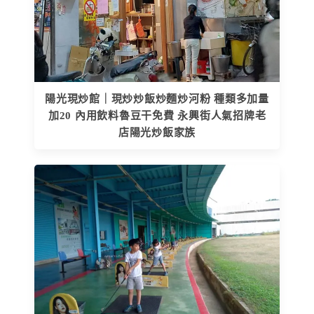
陽光現炒館｜現炒炒飯炒麵炒河粉 種類多加量
加20 內用飲料魯豆干免費 永興街人氣招牌老
店陽光炒飯家族