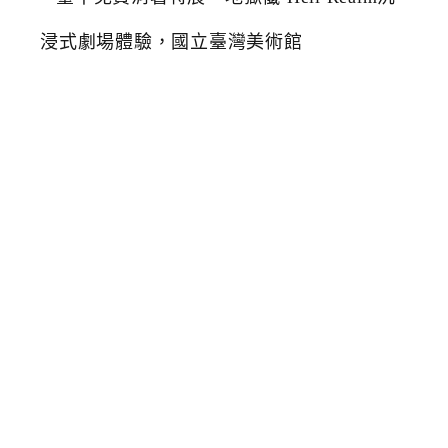
中
免
費
消
暑
特
展
，
地
獄
懺
H
e
l
l
R
e
a
l
m
沉
浸
式
劇
場