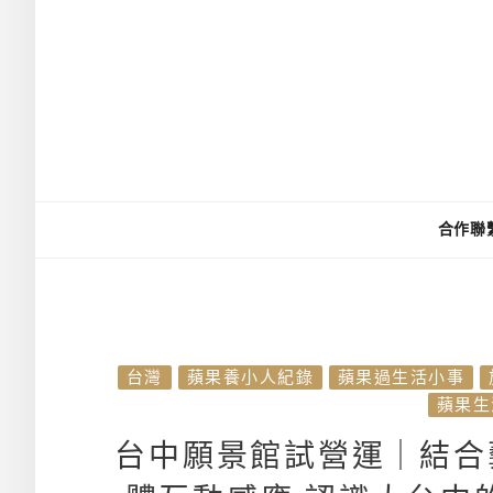
合作聯
台灣
蘋果養小人紀錄
蘋果過生活小事
蘋果生
台中願景館試營運｜結合藝