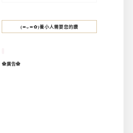
(≖ᴗ≖✿)養小人需要您的讚
✿廣告✿