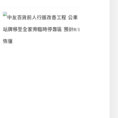
中
友
百
貨
前
人
行
道
改
善
工
程
公
車
站
牌
移
至
全
家
旁
臨