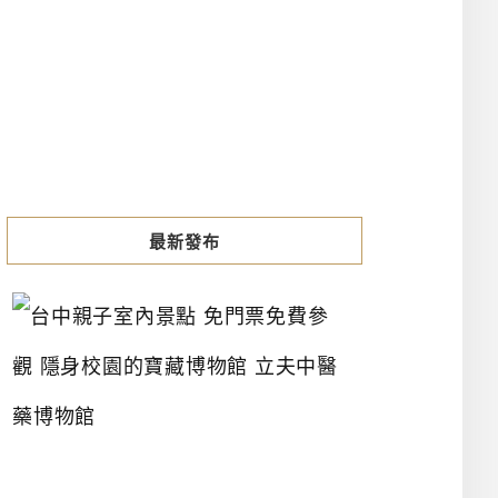
最新發布
台
中
親
子
室
內
景
點
免
門