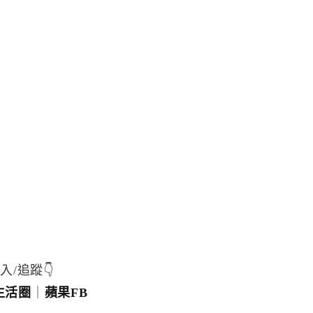
入/追蹤👇
生活圈
｜
蘋果FB