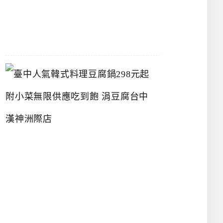
07-
26
臺
中
人
氣
韓
式
料
理
豆
腐
鍋
2
9
8
元
起
附
小