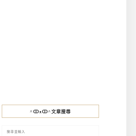
^ↀᴥↀ^文章搜尋