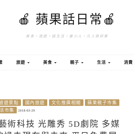
🍎 蘋果話日常🍎
美食。旅遊。過生活。養小人。凡人瑣碎事
繫
旅遊
美食
親子
生活
消
旅遊景點
國內旅遊
文化推廣相關
蘋果親子市集
活市集
2018-03-29
術科技 光雕秀 5D劇院 多媒