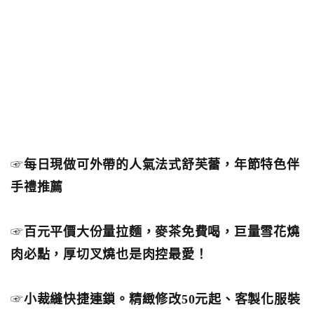
☞
每日現做可外帶的人氣法式舒芙蕾，年節特色伴
手禮推薦
☞
百元平價大份量拉麵，麥茶免費喝，巨量雪花燒
肉必點，厚切叉燒也是肉控最愛！
☞
小裁縫快捷連鎖。精緻修改50元起、客製化服裝