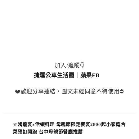
加入/追蹤👇
捷運公車生活圈
｜
蘋果FB
❤️歡迎分享連結，圖文未經同意不得使用⛔️
☞
鴻龍宴x活蝦料理 母親節限定饗宴2800起小家庭合
菜預訂開跑 台中母親節餐廳推薦