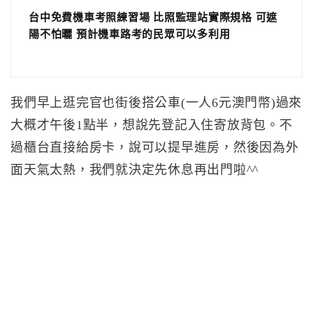
台中免費機車考照練習場 比照監理站實際規格 可遮
陽不怕曬 預計機車路考的民眾可以多利用
我們早上逛完官也街後搭公車(一人6元澳門幣)過來
大概才午後1點半，想說先登記入住寄放背包。不
過櫃台直接給房卡，說可以提早進房，然後因為外
面天氣太熱，我們就決定先休息再出門啦^^