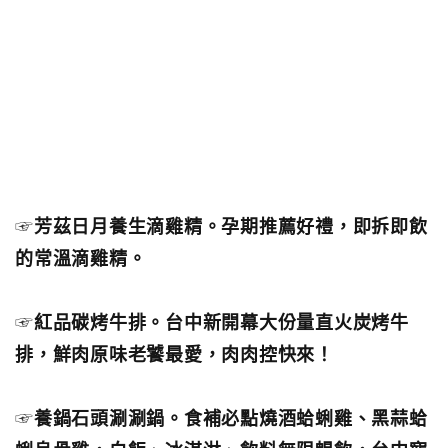
☞
芳茲日月養生滴雞精。孕期推薦好禮，即拆即飲
的常溫滴雞精。
☞
紅品碳烤牛排。台中新開幕大份量直火炭烤牛
排，鮮肉原味老饕最愛，肉肉控快來！
☞
養鍋石頭涮涮鍋。食補必點燒酒蛤蜊雞、黑蒜蛤