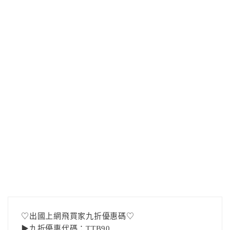
♡出國上網飛買家九折優惠碼♡
▶九折優惠代碼：TTB90