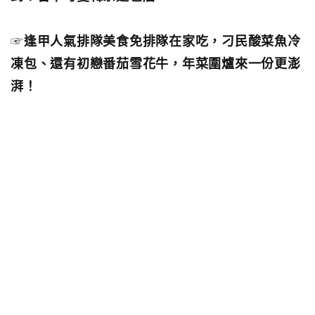
☞
逢甲人氣排隊美食免排隊在家吃，刁民酸菜魚冷
凍包、還有初戀番茄雪花牛，年菜圍爐來一份更澎
湃！