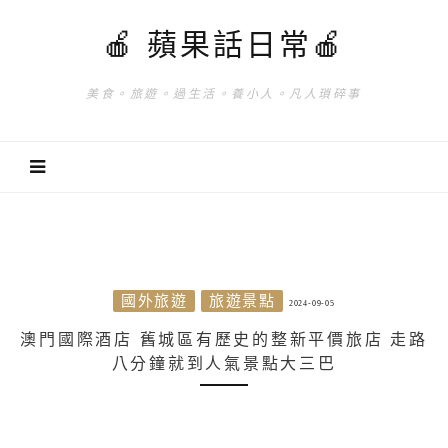
🍎 蘋果話日常🍎
美食。旅遊。過生活。養小人。凡人瑣碎事
國外旅遊
旅遊景點
2024-09-05
澳門國際酒店 舊城區有歷史的整新平價旅店 走路
八分鐘就到人氣景點大三巴