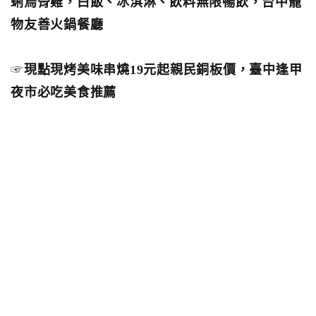
蜊烏骨雞，白飯、冰淇淋、飲料無限暢飲，台中寵
物友善火鍋餐廳
☞
現點現烤美味串燒19元起親民銅板價，臺中逢甲
夜市必吃美食推薦