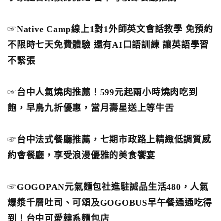
☞
Native Camp線上1對1外師英文會話教學 免預約
不限時七天免費體驗 還有AI口語訓練 讓英語學習
不緊張
☞
台中人氣燒肉推薦！599元起兩小時燒肉吃到
飽，早鳥九折優惠，當月壽星送上等牛舌
☞
台中法式餐廳推薦，七期市政路上精緻低調質感
約會餐廳，享受浪漫優雅的美食饗宴
☞
GOGOPAN元氣麵包社進駐誠品生活480，人氣
爆漿千層吐司、可頌及GOGOBUS早午餐通通吃得
到！台中可愛韓系麵包店