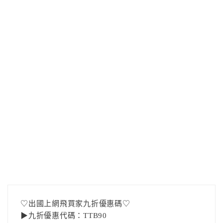
♡出國上網飛買家九折優惠碼♡
▶九折優惠代碼：TTB90