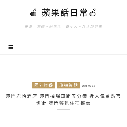
🍎 蘋果話日常🍎
美食。旅遊。過生活。養小人。凡人瑣碎事
國外旅遊
旅遊景點
2024-09-04
澳門君怡酒店 澳門機場車距五分鐘 近人氣景點官
也街 澳門輕軌住宿推薦