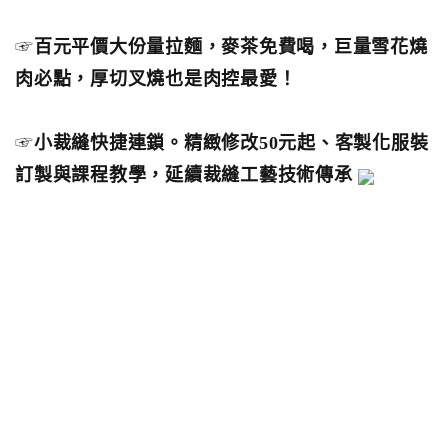
☞
百元平價大份量拉麵，麥茶免費喝，巨量雪花燒
肉必點，厚切叉燒也是肉控最愛！
☞
小裁縫快捷連鎖。精緻修改50元起、客製化服裝
訂製與課程教學，延續裁縫工藝技術傳承