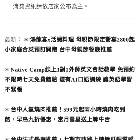
消費資訊請依店家公布為主。
最新： ☞
鴻龍宴x活蝦料理 母親節限定饗宴2800起
小家庭合菜預訂開跑 台中母親節餐廳推薦
☞
Native Camp線上1對1外師英文會話教學 免預約
不限時七天免費體驗 還有AI口語訓練 讓英語學習
不緊張
☞
台中人氣燒肉推薦！599元起兩小時燒肉吃到
飽，早鳥九折優惠，當月壽星送上等牛舌
☞
台中法式餐廳推薦，七期市政路上精緻低調質感