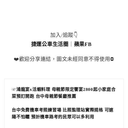
加入/追蹤👇
捷運公車生活圈
｜
蘋果FB
❤️歡迎分享連結，圖文未經同意不得使用⛔️
☞
鴻龍宴x活蝦料理 母親節限定饗宴2800起小家庭合
菜預訂開跑 台中母親節餐廳推薦
台中免費機車考照練習場 比照監理站實際規格 可遮
陽不怕曬 預計機車路考的民眾可以多利用