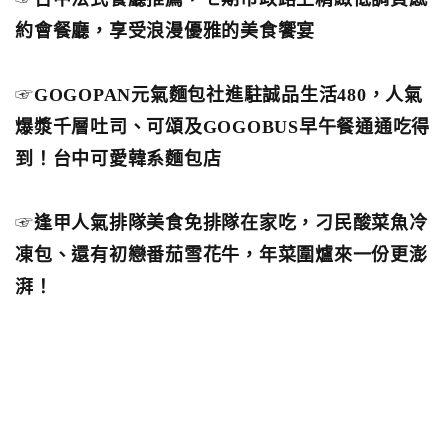
約會餐廳，享受浪漫優雅的美食饗宴
☞
GOGOPAN元氣麵包社進駐誠品生活480，人氣
爆漿千層吐司、可頌及GOGOBUS早午餐通通吃得
到！台中可愛韓系麵包店
☞
逢甲人氣排隊美食免排隊在家吃，刁民酸菜魚冷
凍包、還有初戀番茄雪花牛，年菜圍爐來一份更澎
湃！