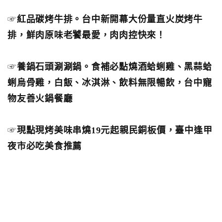
☞
紅品碳烤牛排。台中新開幕大份量直火炭烤牛
排，鮮肉原味老饕最愛，肉肉控快來！
☞
養鍋石頭涮涮鍋。食補必點燒酒蛤蜊雞、黑蒜蛤
蜊烏骨雞，白飯、冰淇淋、飲料無限暢飲，台中寵
物友善火鍋餐廳
☞
現點現烤美味串燒19元起親民銅板價，臺中逢甲
夜市必吃美食推薦