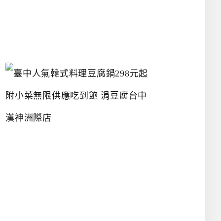
07-
26
臺
中
人
氣
韓
式
料
理
豆
腐
鍋
2
9
8
元
起
附
小