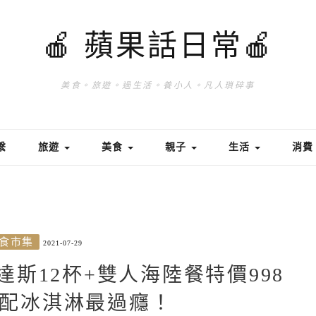
🍎 蘋果話日常🍎
美食。旅遊。過生活。養小人。凡人瑣碎事
繫
旅遊
美食
親子
生活
消
食市集
2021-07-29
斯12杯+雙人海陸餐特價998
配冰淇淋最過癮！