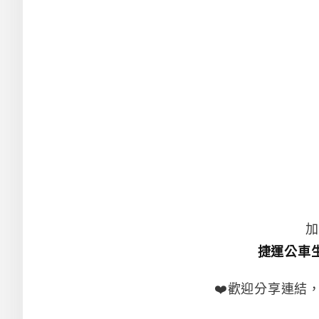
加
捷運公車
❤️歡迎分享連結