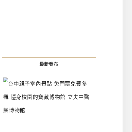
最新發布
台
中
親
子
室
內
景
點
免
門