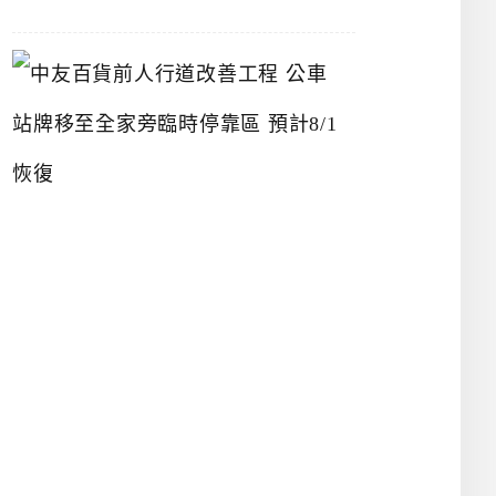
中
友
百
貨
前
人
行
道
改
善
工
程
公
車
站
牌
移
至
全
家
旁
臨