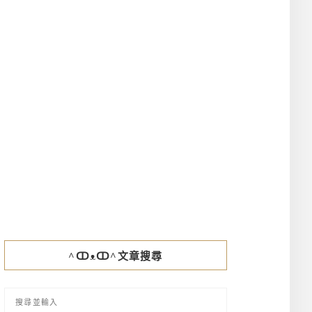
^ↀᴥↀ^文章搜尋