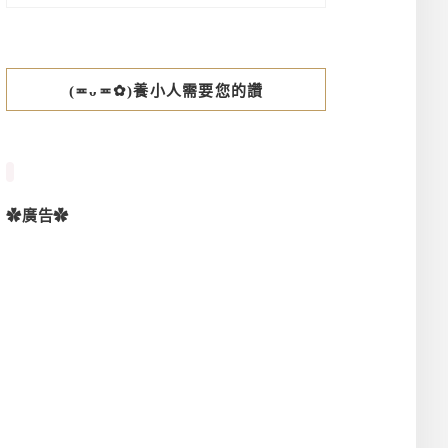
(≖ᴗ≖✿)養小人需要您的讚
✿廣告✿