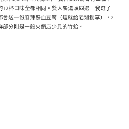
的12杯口味全都相同。雙人餐湯頭四選一我選了
都會送一份麻辣鴨血豆腐（這就給老爺獨享），2
鮮部分則是一般火鍋店少見的竹蛤。