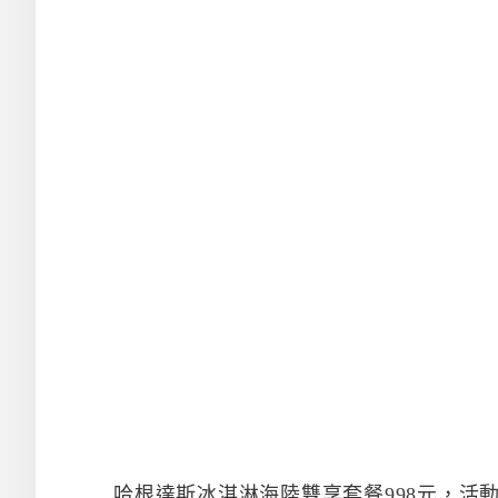
哈根達斯冰淇淋海陸雙享套餐998元，活動