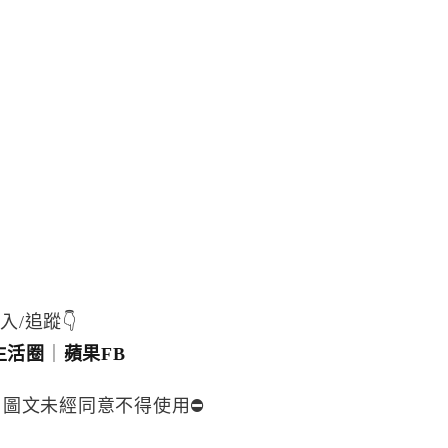
入/追蹤👇
生活圈
｜
蘋果FB
，圖文未經同意不得使用⛔️