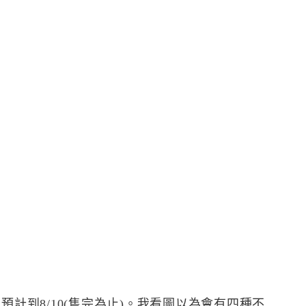
預計到8/10(售完為止)。我看圖以為會有四種不