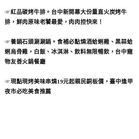
☞
紅品碳烤牛排。台中新開幕大份量直火炭烤牛
排，鮮肉原味老饕最愛，肉肉控快來！
☞
養鍋石頭涮涮鍋。食補必點燒酒蛤蜊雞、黑蒜蛤
蜊烏骨雞，白飯、冰淇淋、飲料無限暢飲，台中寵
物友善火鍋餐廳
☞
現點現烤美味串燒19元起親民銅板價，臺中逢甲
夜市必吃美食推薦