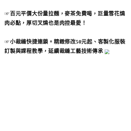
☞
百元平價大份量拉麵，麥茶免費喝，巨量雪花燒
肉必點，厚切叉燒也是肉控最愛！
☞
小裁縫快捷連鎖。精緻修改50元起、客製化服裝
訂製與課程教學，延續裁縫工藝技術傳承