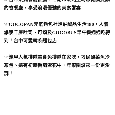
約會餐廳，享受浪漫優雅的美食饗宴
☞
GOGOPAN元氣麵包社進駐誠品生活480，人氣
爆漿千層吐司、可頌及GOGOBUS早午餐通通吃得
到！台中可愛韓系麵包店
☞
逢甲人氣排隊美食免排隊在家吃，刁民酸菜魚冷
凍包、還有初戀番茄雪花牛，年菜圍爐來一份更澎
湃！