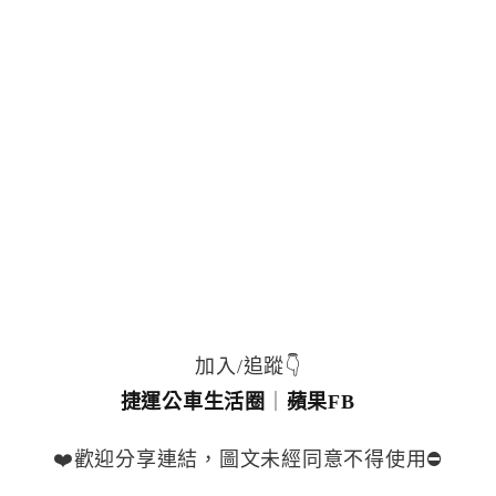
加入/追蹤👇
捷運公車生活圈
｜
蘋果FB
❤️歡迎分享連結，圖文未經同意不得使用⛔️