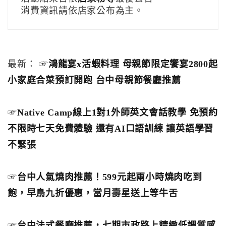
消費資訊請依店家公布為主。
最新： ☞
鴻龍宴x活蝦料理 母親節限定饗宴2800起
小家庭合菜預訂開跑 台中母親節餐廳推薦
☞
Native Camp線上1對1外師英文會話教學 免預約
不限時七天免費體驗 還有AI口語訓練 讓英語學習
不緊張
☞
台中人氣燒肉推薦！599元起兩小時燒肉吃到
飽，早鳥九折優惠，當月壽星送上等牛舌
☞
台中法式餐廳推薦，七期市政路上精緻低調質感