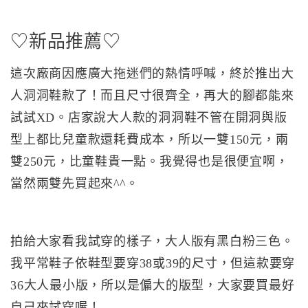
♡新品推薦♡
這次廠商因應廣大拖迷們的熱情呼喊，終於推出大
人洞洞鞋款了！而且尺寸很齊全，再大的腳都能來
試試XD。店家說大人款的洞洞鞋不管在開洞與版
型上都比兒童款還耗費成本，所以一雙150元，兩
雙250元，比童鞋貴一點。我覺得也是很便宜啊，
當然兩雙先買起來^^。
拍給大家看我試穿的樣子，大人版有黑白粉三色。
我平常鞋子依鞋型要穿38或39的尺寸，但這款要穿
36大人最小版，所以是偏大的版型，大家要買最好
自己來試穿喔！