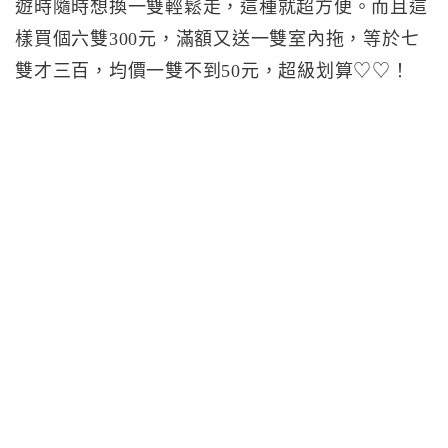
遊時隨時想換一雙輕鬆走，這種就超方便。而且這
樣買個六雙300元，滿額又送一雙室內拖，等於七
雙才三百，均價一雙不到50元，超級划算♡♡！