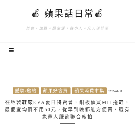
🍎 蘋果話日常🍎
美食。旅遊。過生活。養小人。凡人瑣碎事
體驗/邀約
蘋果好會買
蘋果消費市集
2020-08-19
在地製鞋廠EVA夏日特賣會，銅板價買MIT拖鞋，
最便宜均價不用50元，從早到晚都能方便買，還有
象鼻人服飾聯合廠拍