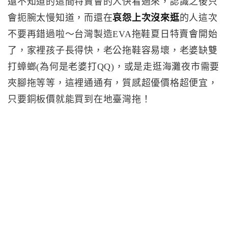
還不知道的這間特賣會的人快看過來，認識之後只
會扼腕太慢知道，而還在
哀怨上次沒來逛
的人這次
不要再錯過啦～台灣製造EVA拖鞋夏日特賣會開始
了，家裡孩子長得快，老公拖鞋容易壞，老婆缺雙
打蟑螂(為何是老婆打QQ)，或是走逛海灘夜市需要
夾腳拖等等，這裡通通有，質感超優價格超便宜，
只要銅板價就能買到在地臺灣拖！