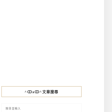
^ↀᴥↀ^文章搜尋