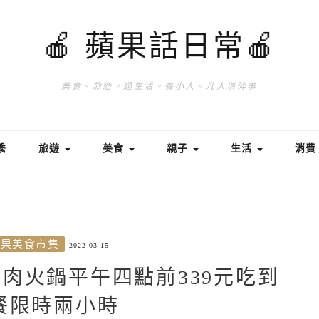
🍎 蘋果話日常🍎
美食。旅遊。過生活。養小人。凡人瑣碎事
繫
旅遊
美食
親子
生活
消
蘋果美食市集
2022-03-15
肉火鍋平午四點前339元吃到
餐限時兩小時