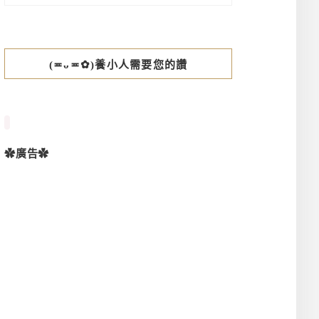
(≖ᴗ≖✿)養小人需要您的讚
✿廣告✿