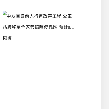
中
友
百
貨
前
人
行
道
改
善
工
程
公
車
站
牌
移
至
全
家
旁
臨