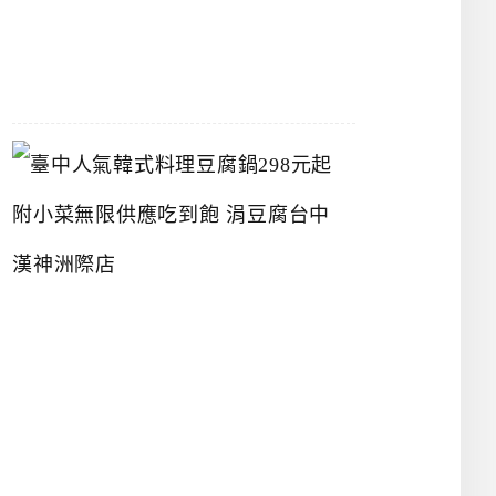
07-
26
臺
中
人
氣
韓
式
料
理
豆
腐
鍋
2
9
8
元
起
附
小