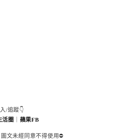
入/追蹤👇
生活圈
｜
蘋果FB
，圖文未經同意不得使用⛔️