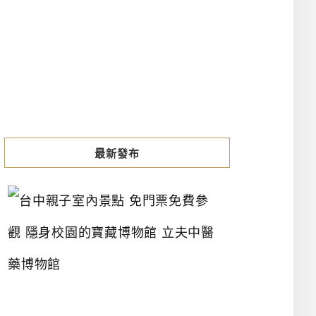
最新發布
台
中
親
子
室
內
景
點
免
門