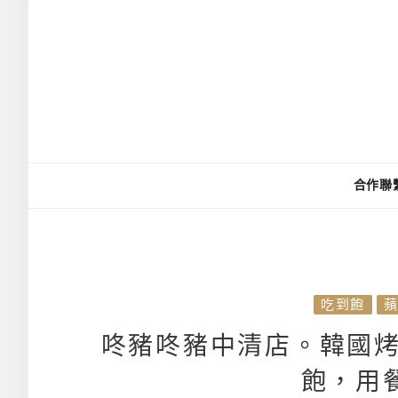
合作聯
吃到飽
咚豬咚豬中清店。韓國烤
飽，用