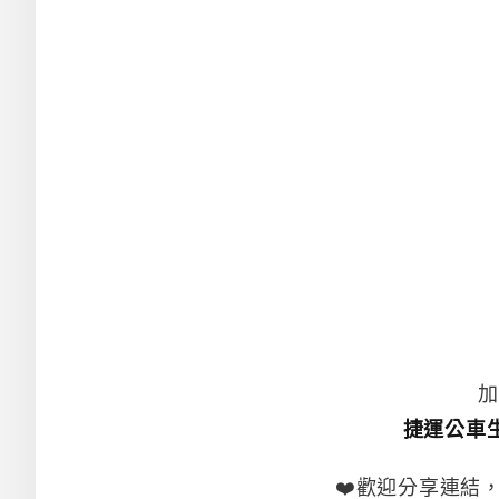
加
捷運公車
❤️歡迎分享連結