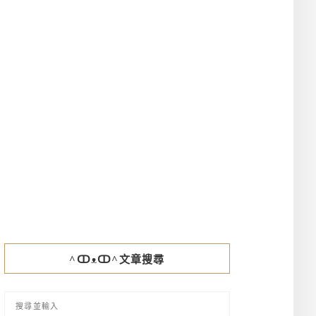
^ↀᴥↀ^文章搜尋