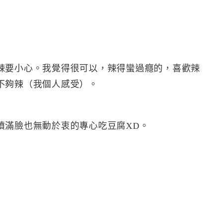
辣要小心。我覺得很可以，辣得蠻過癮的，喜歡辣
不夠辣（我個人感受）。
噴滿臉也無動於衷的專心吃豆腐XD。