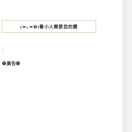
(≖ᴗ≖✿)養小人需要您的讚
✿廣告✿