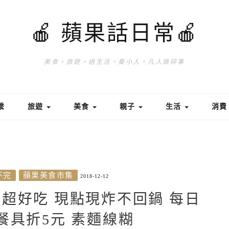
🍎 蘋果話日常🍎
美食。旅遊。過生活。養小人。凡人瑣碎事
繫
旅遊
美食
親子
生活
消
不完
蘋果美食市集
2018-12-12
超好吃 現點現炸不回鍋 每日
餐具折5元 素麵線糊