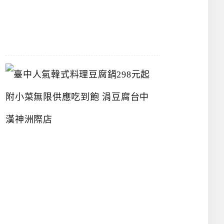
07-
26
臺
中
人
氣
韓
式
料
理
豆
腐
鍋
2
9
8
元
起
附
小