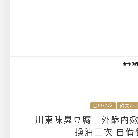
合作聯
台中小吃
蘋果吃
川東味臭豆腐｜外酥內嫩
換油三次 自備