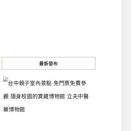
最新發布
台
中
親
子
室
內
景
點
免
門