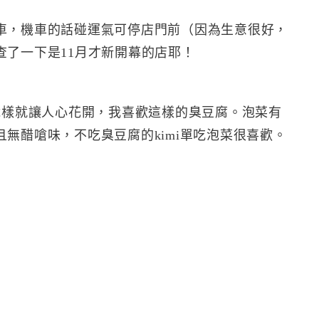
車，機車的話碰運氣可停店門前（因為生意很好，
查了一下是11月才新開幕的店耶！
脆樣就讓人心花開，我喜歡這樣的臭豆腐。泡菜有
無醋嗆味，不吃臭豆腐的kimi單吃泡菜很喜歡。