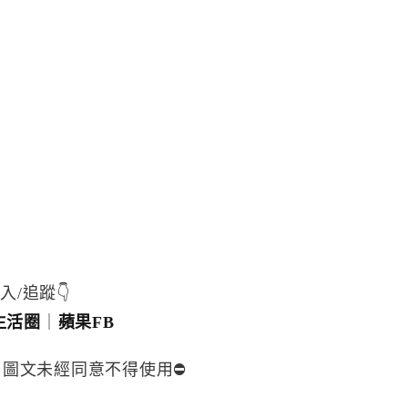
入/追蹤👇
生活圈
｜
蘋果FB
，圖文未經同意不得使用⛔️