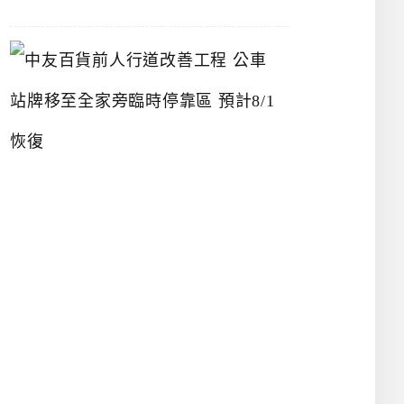
中
友
百
貨
前
人
行
道
改
善
工
程
公
車
站
牌
移
至
全
家
旁
臨