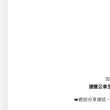
加
捷運公車
❤️歡迎分享連結