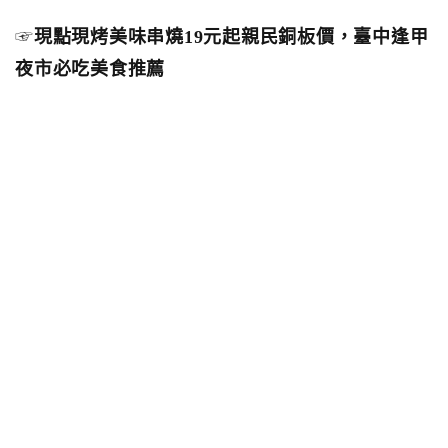
☞
現點現烤美味串燒19元起親民銅板價，臺中逢甲
夜市必吃美食推薦