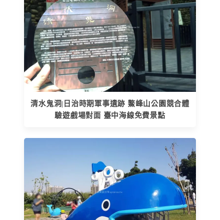
清水鬼洞|日治時期軍事遺跡 鰲峰山公園競合體
驗遊戲場對面 臺中海線免費景點