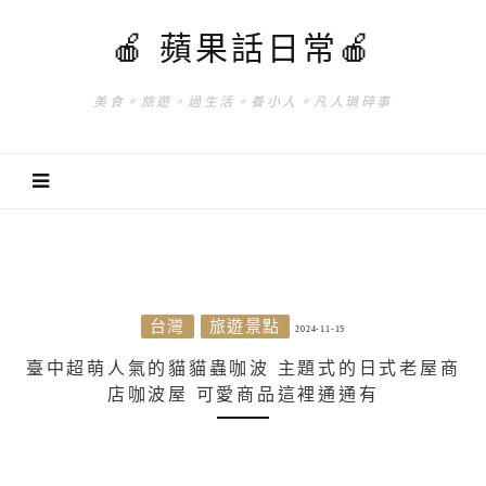
🍎 蘋果話日常🍎
美食。旅遊。過生活。養小人。凡人瑣碎事
台灣
旅遊景點
2024-11-15
臺中超萌人氣的貓貓蟲咖波 主題式的日式老屋商
店咖波屋 可愛商品這裡通通有