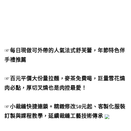
☞
每日現做可外帶的人氣法式舒芙蕾，年節特色伴
手禮推薦
☞
百元平價大份量拉麵，麥茶免費喝，巨量雪花燒
肉必點，厚切叉燒也是肉控最愛！
☞
小裁縫快捷連鎖。精緻修改50元起、客製化服裝
訂製與課程教學，延續裁縫工藝技術傳承