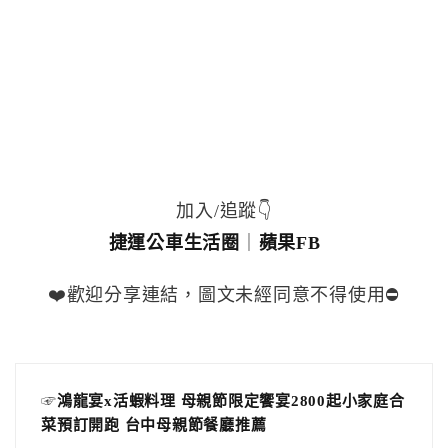
加入/追蹤👇
捷運公車生活圈
｜
蘋果FB
❤️歡迎分享連結，圖文未經同意不得使用⛔️
☞
鴻龍宴x活蝦料理 母親節限定饗宴2800起小家庭合
菜預訂開跑 台中母親節餐廳推薦