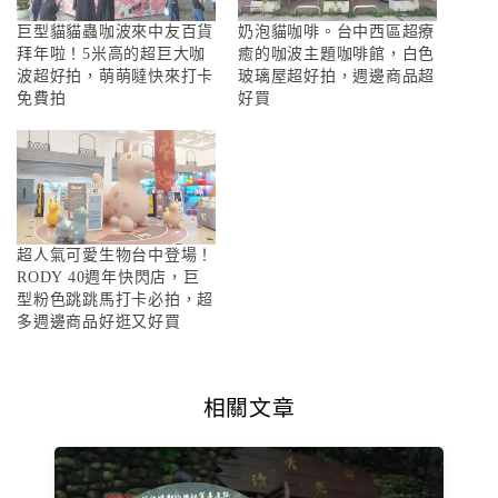
巨型貓貓蟲咖波來中友百貨
奶泡貓咖啡。台中西區超療
拜年啦！5米高的超巨大咖
癒的咖波主題咖啡館，白色
波超好拍，萌萌噠快來打卡
玻璃屋超好拍，週邊商品超
免費拍
好買
超人氣可愛生物台中登場！
RODY 40週年快閃店，巨
型粉色跳跳馬打卡必拍，超
多週邊商品好逛又好買
相關文章