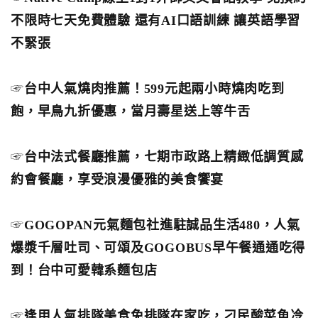
不限時七天免費體驗 還有AI口語訓練 讓英語學習
不緊張
☞
台中人氣燒肉推薦！599元起兩小時燒肉吃到
飽，早鳥九折優惠，當月壽星送上等牛舌
☞
台中法式餐廳推薦，七期市政路上精緻低調質感
約會餐廳，享受浪漫優雅的美食饗宴
☞
GOGOPAN元氣麵包社進駐誠品生活480，人氣
爆漿千層吐司、可頌及GOGOBUS早午餐通通吃得
到！台中可愛韓系麵包店
☞
逢甲人氣排隊美食免排隊在家吃，刁民酸菜魚冷