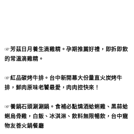
☞
芳茲日月養生滴雞精。孕期推薦好禮，即拆即飲
的常溫滴雞精。
☞
紅品碳烤牛排。台中新開幕大份量直火炭烤牛
排，鮮肉原味老饕最愛，肉肉控快來！
☞
養鍋石頭涮涮鍋。食補必點燒酒蛤蜊雞、黑蒜蛤
蜊烏骨雞，白飯、冰淇淋、飲料無限暢飲，台中寵
物友善火鍋餐廳