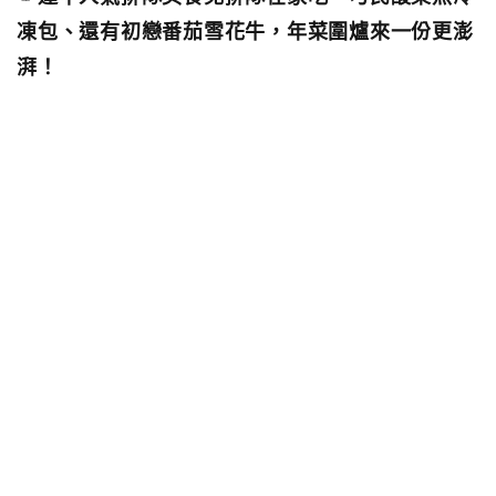
凍包、還有初戀番茄雪花牛，年菜圍爐來一份更澎
湃！