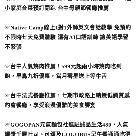
小家庭合菜預訂開跑 台中母親節餐廳推薦
☞
Native Camp線上1對1外師英文會話教學 免預約
不限時七天免費體驗 還有AI口語訓練 讓英語學習
不緊張
☞
台中人氣燒肉推薦！599元起兩小時燒肉吃到
飽，早鳥九折優惠，當月壽星送上等牛舌
☞
台中法式餐廳推薦，七期市政路上精緻低調質感
約會餐廳，享受浪漫優雅的美食饗宴
☞
GOGOPAN元氣麵包社進駐誠品生活480，人氣
爆漿千層吐司、可頌及GOGOBUS早午餐通通吃得