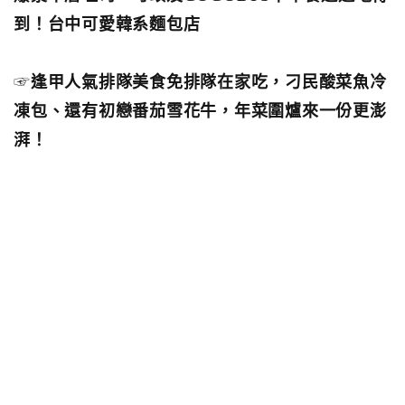
到！台中可愛韓系麵包店
☞
逢甲人氣排隊美食免排隊在家吃，刁民酸菜魚冷
凍包、還有初戀番茄雪花牛，年菜圍爐來一份更澎
湃！