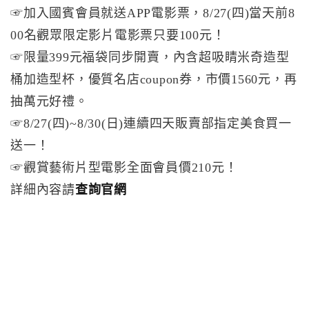
☞加入國賓會員就送APP電影票，8/27(四)當天前8
00名觀眾限定影片電影票只要100元！
☞限量399元福袋同步開賣，內含超吸睛米奇造型
桶加造型杯，優質名店coupon券，市價1560元，再
抽萬元好禮。
☞8/27(四)~8/30(日)連續四天販賣部指定美食買一
送一！
☞觀賞藝術片型電影全面會員價210元！
詳細內容請
查詢官網