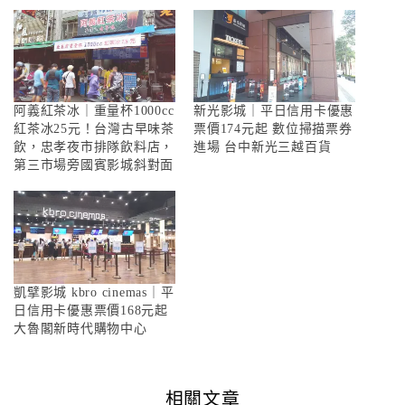
阿義紅茶冰｜重量杯1000cc
新光影城｜平日信用卡優惠
紅茶冰25元！台灣古早味茶
票價174元起 數位掃描票券
飲，忠孝夜市排隊飲料店，
進場 台中新光三越百貨
第三市場旁國賓影城斜對面
凱擘影城 kbro cinemas｜平
日信用卡優惠票價168元起
大魯閣新時代購物中心
相關文章