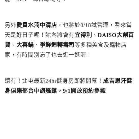
另外
愛買水湳中清店
，也將於8/18試營運，看來當
天是好日子呢！館內將會有
宜得利
、
DAISO大創百
貨
、
大喜鍋
、
爭鮮迴轉壽司
等多種美食及購物店
家，有時間別忘了也去逛一逛喔！
還有！北屯最新24hr健身房即將開幕！
成吉思汗健
身俱樂部台中旗艦館，9/1開放預約參觀