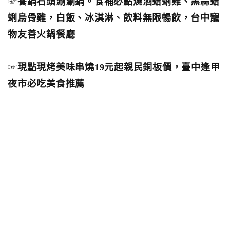
☞
養鍋石頭涮涮鍋。食補必點燒酒蛤蜊雞、黑蒜蛤
蜊烏骨雞，白飯、冰淇淋、飲料無限暢飲，台中寵
物友善火鍋餐廳
☞
現點現烤美味串燒19元起親民銅板價，臺中逢甲
夜市必吃美食推薦