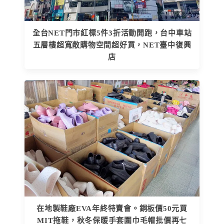
全台NET門市紅標5件3折活動開跑，台中車站
五層樓超寬敞購物空間超好買，NET臺中復興
店
在地製鞋廠EVA年終特賣會。銅板價50元買
MIT拖鞋，秋冬保暖手套圍巾毛帽批價再七