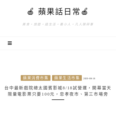
🍎 蘋果話日常🍎
美食。旅遊。過生活。養小人。凡人瑣碎事
蘋果消費市集
蘋果生活市集
2020-08-16
台中最新戲院總太國賓影城8/18試營運，開幕當天
限量電影票只要100元，忠孝夜市、第三市場旁