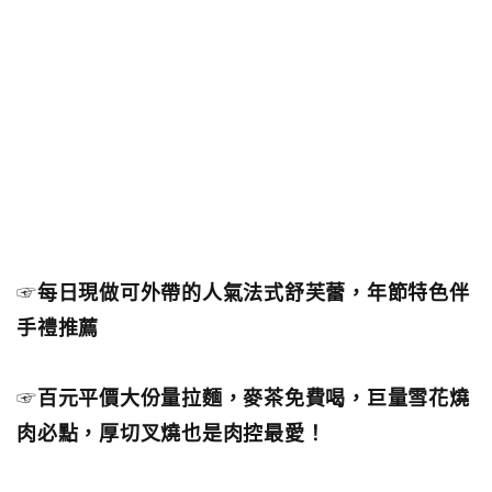
☞
每日現做可外帶的人氣法式舒芙蕾，年節特色伴
手禮推薦
☞
百元平價大份量拉麵，麥茶免費喝，巨量雪花燒
肉必點，厚切叉燒也是肉控最愛！