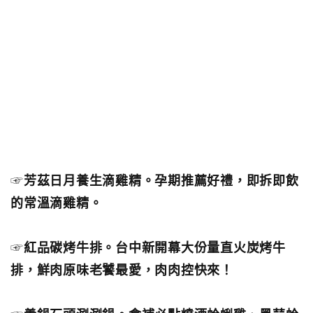
☞
芳茲日月養生滴雞精。孕期推薦好禮，即拆即飲
的常溫滴雞精。
☞
紅品碳烤牛排。台中新開幕大份量直火炭烤牛
排，鮮肉原味老饕最愛，肉肉控快來！