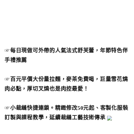
☞
每日現做可外帶的人氣法式舒芙蕾，年節特色伴
手禮推薦
☞
百元平價大份量拉麵，麥茶免費喝，巨量雪花燒
肉必點，厚切叉燒也是肉控最愛！
☞
小裁縫快捷連鎖。精緻修改50元起、客製化服裝
訂製與課程教學，延續裁縫工藝技術傳承