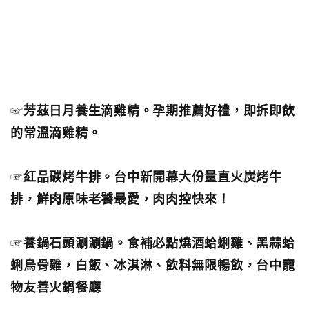
☞
芳茲日月養生滴雞精。孕期推薦好禮，即拆即飲
的常溫滴雞精。
☞
紅品碳烤牛排。台中新開幕大份量直火炭烤牛
排，鮮肉原味老饕最愛，肉肉控快來！
☞
養鍋石頭涮涮鍋。食補必點燒酒蛤蜊雞、黑蒜蛤
蜊烏骨雞，白飯、冰淇淋、飲料無限暢飲，台中寵
物友善火鍋餐廳