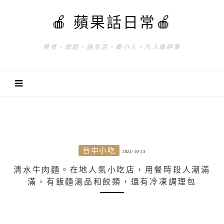
🍎 蘋果話日常🍎
美食。旅遊。過生活。養小人。凡人瑣碎事
台中小吃
2024-10-23
清水牛肉麵。在地人氣小吃店，用餐時段人潮滿
滿，有飯麵湯品和餃類，還有冷凍調理包