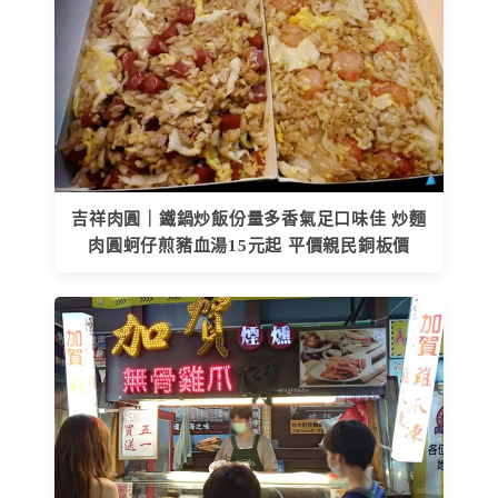
吉祥肉圓｜鐵鍋炒飯份量多香氣足口味佳 炒麵
肉圓蚵仔煎豬血湯15元起 平價親民銅板價