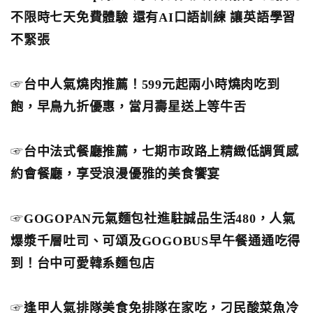
不限時七天免費體驗 還有AI口語訓練 讓英語學習
不緊張
☞
台中人氣燒肉推薦！599元起兩小時燒肉吃到
飽，早鳥九折優惠，當月壽星送上等牛舌
☞
台中法式餐廳推薦，七期市政路上精緻低調質感
約會餐廳，享受浪漫優雅的美食饗宴
☞
GOGOPAN元氣麵包社進駐誠品生活480，人氣
爆漿千層吐司、可頌及GOGOBUS早午餐通通吃得
到！台中可愛韓系麵包店
☞
逢甲人氣排隊美食免排隊在家吃，刁民酸菜魚冷