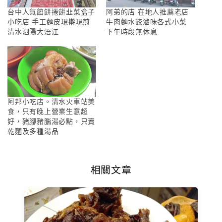
台中人氣餡餅捲餅韭菜盒子
阿弟的店 在地人推薦老店
小吃店 手工麵皮現擀現煎
牛肉麵水餃滷味各式小菜
清水泗陽大浯江
下午時段無休息
阿邦小吃店。清水火車站美
食，只有晚上營業生意超
好，豬腳豬腦湯必點，只賣
乾麵及多種湯品
相關文章