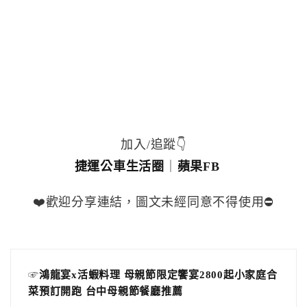
加入/追蹤👇
捷運公車生活圈
｜
蘋果FB
❤️歡迎分享連結，圖文未經同意不得使用⛔️
☞
鴻龍宴x活蝦料理 母親節限定饗宴2800起小家庭合
菜預訂開跑 台中母親節餐廳推薦