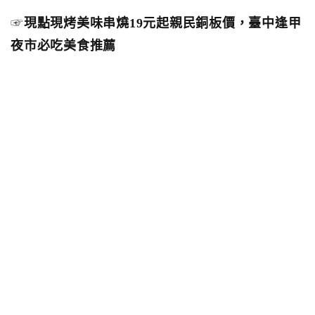
☞
現點現烤美味串燒19元起親民銅板價，臺中逢甲
夜市必吃美食推薦