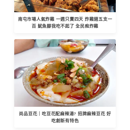
南屯市場人氣炸雞 一週只賣四天 炸雞翅五支一
百 魷魚腳我吃不起了 全民痴炸雞
尚品豆花｜吃豆花配麻辣湯? 招牌麻辣豆花 好
吃創新有特色