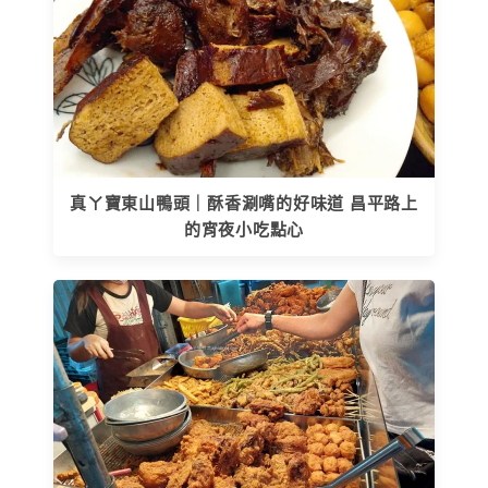
真ㄚ寶東山鴨頭｜酥香涮嘴的好味道 昌平路上
的宵夜小吃點心