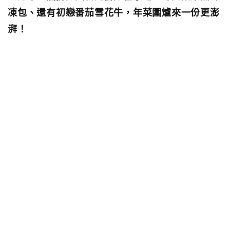
凍包、還有初戀番茄雪花牛，年菜圍爐來一份更澎
湃！