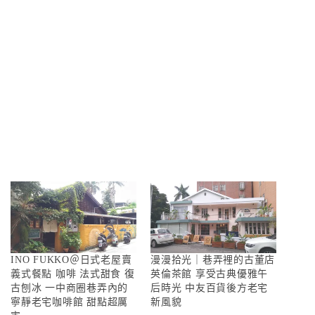
INO FUKKO＠日式老屋賣
漫漫拾光｜巷弄裡的古董店
義式餐點 咖啡 法式甜食 復
英倫茶館 享受古典優雅午
古刨冰 一中商圈巷弄內的
后時光 中友百貨後方老宅
寧靜老宅咖啡館 甜點超厲
新風貌