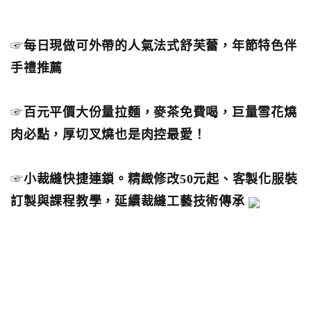
☞
每日現做可外帶的人氣法式舒芙蕾，年節特色伴
手禮推薦
☞
百元平價大份量拉麵，麥茶免費喝，巨量雪花燒
肉必點，厚切叉燒也是肉控最愛！
☞
小裁縫快捷連鎖。精緻修改50元起、客製化服裝
訂製與課程教學，延續裁縫工藝技術傳承