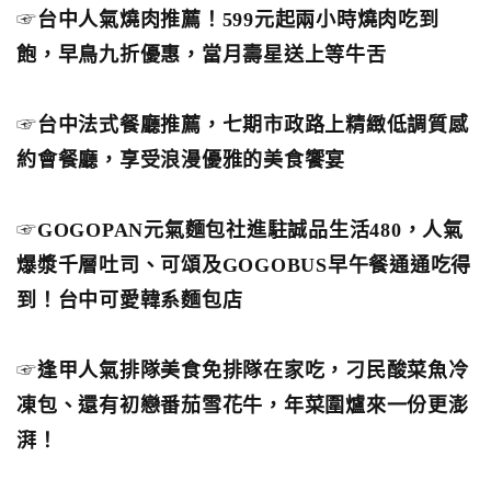
☞
台中人氣燒肉推薦！599元起兩小時燒肉吃到
飽，早鳥九折優惠，當月壽星送上等牛舌
☞
台中法式餐廳推薦，七期市政路上精緻低調質感
約會餐廳，享受浪漫優雅的美食饗宴
☞
GOGOPAN元氣麵包社進駐誠品生活480，人氣
爆漿千層吐司、可頌及GOGOBUS早午餐通通吃得
到！台中可愛韓系麵包店
☞
逢甲人氣排隊美食免排隊在家吃，刁民酸菜魚冷
凍包、還有初戀番茄雪花牛，年菜圍爐來一份更澎
湃！