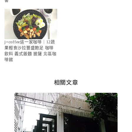
害
j+coffee這一家咖啡｜12蔬
果輕食沙拉豐盛飽足 咖啡
飲料 義式飯麵 披薩 北區咖
啡館
相關文章