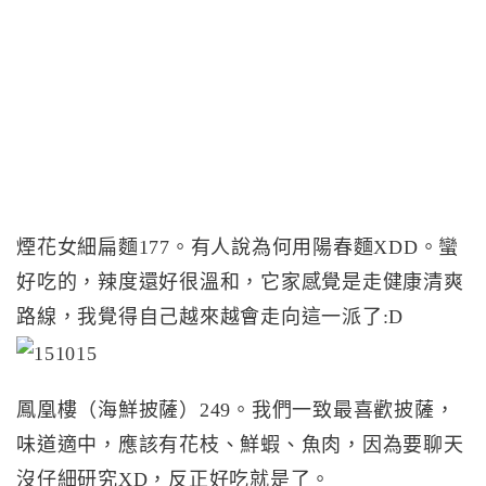
煙花女細扁麵177。有人說為何用陽春麵XDD。蠻
好吃的，辣度還好很溫和，它家感覺是走健康清爽
路線，我覺得自己越來越會走向這一派了:D
鳳凰樓（海鮮披薩）249。我們一致最喜歡披薩，
味道適中，應該有花枝、鮮蝦、魚肉，因為要聊天
沒仔細研究XD，反正好吃就是了。