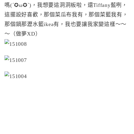
嗎(´✪ω✪`)，我想要這洞洞板啦，還Tiffany藍咧，
這擺設好喜歡，那個菜瓜布我有，那個菜籃我有，
那個鍋那瀝水籃ikea有，我也要讓我家變這樣～～
～（做夢XD）