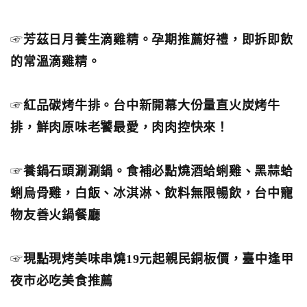
☞
芳茲日月養生滴雞精。孕期推薦好禮，即拆即飲
的常溫滴雞精。
☞
紅品碳烤牛排。台中新開幕大份量直火炭烤牛
排，鮮肉原味老饕最愛，肉肉控快來！
☞
養鍋石頭涮涮鍋。食補必點燒酒蛤蜊雞、黑蒜蛤
蜊烏骨雞，白飯、冰淇淋、飲料無限暢飲，台中寵
物友善火鍋餐廳
☞
現點現烤美味串燒19元起親民銅板價，臺中逢甲
夜市必吃美食推薦