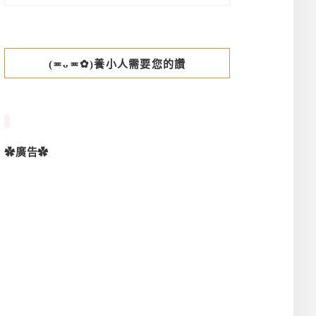
(≖ᴗ≖✿)養小人需要您的讚
✿廣告✿