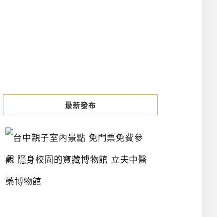
最新發布
台
中
親
子
室
內
景
點
免
門