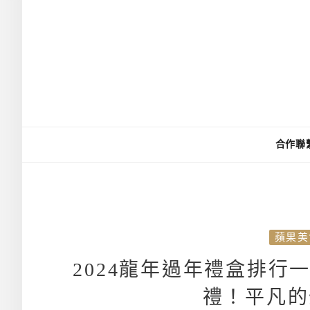
合作聯
蘋果美
2024龍年過年禮盒排
禮！平凡的