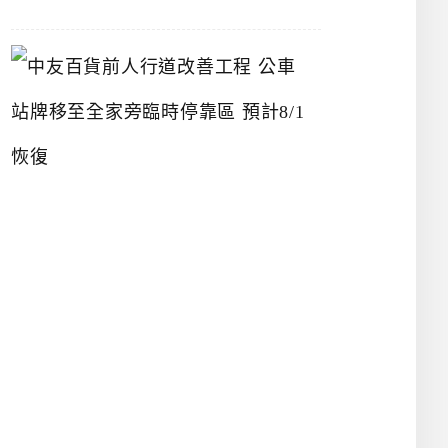
中
友
百
貨
前
人
行
道
改
善
工
程
公
車
站
牌
移
至
全
家
旁
臨