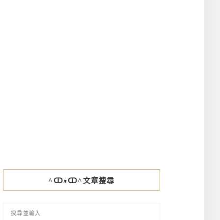
^ↀᴥↀ^文章搜尋