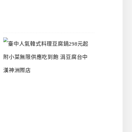
07-
26
臺
中
人
氣
韓
式
料
理
豆
腐
鍋
2
9
8
元
起
附
小