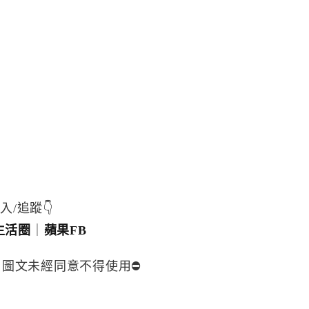
入/追蹤👇
生活圈
｜
蘋果FB
，圖文未經同意不得使用⛔️