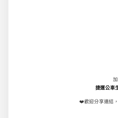
加
捷運公車
❤️歡迎分享連結