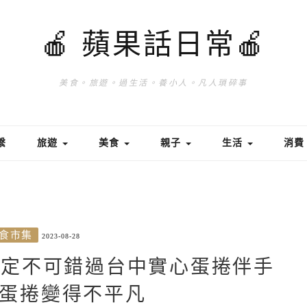
🍎 蘋果話日常🍎
美食。旅遊。過生活。養小人。凡人瑣碎事
繫
旅遊
美食
親子
生活
消
食市集
2023-08-28
行一定不可錯過台中實心蛋捲伴手
蛋捲變得不平凡