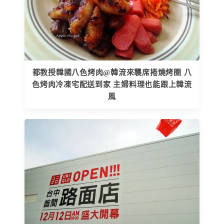
都教授韓國八色烤肉@韓流來襲席捲燒烤圈 八
色烤肉冷凍宅配送到家 主婦料理也能跟上韓流
風