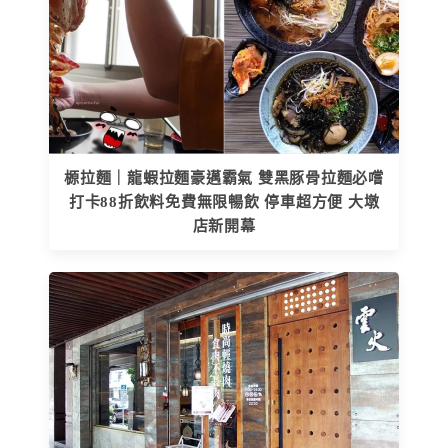
榞拉麵｜龍蝦拉麵豪邁霸氣 雙黑豚骨拉麵必嚐
打卡88折飲料免費無限暢飲 停車超方便 大墩
店新開幕