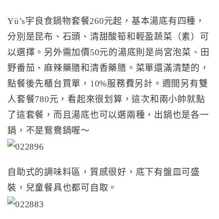
Yü’s宇良食鍋物套餐260元起，基本湯底有四種，
分別是昆布、石頭、清甜酸筍和輕盈蔬菜（素）可
以選擇。另外需加價50元的湯底則是尚宮泡菜、田
野番茄、麻辣藥膳和清香藥膳。菜單還滿清楚的，
點餐後先櫃台買單，10%服務費另計。週間另有雙
人套餐780元，看起來很划算，這次和兩小帥就點
了這套餐，而且湯底也可以選兩種，出鍋也是各一
鍋，不是鴛鴦鍋喔～
自助式的調味料區，質感很好，底下有盤皿可盛
裝，兒童餐具也都可自取。