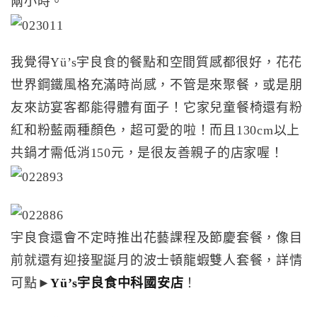
兩小時。
我覺得Yü’s宇良食的餐點和空間質感都很好，花花
世界鋼鐵風格充滿時尚感，不管是來聚餐，或是朋
友來訪宴客都能得體有面子！它家兒童餐椅還有粉
紅和粉藍兩種顏色，超可愛的啦！而且130cm以上
共鍋才需低消150元，是很友善親子的店家喔！
宇良食還會不定時推出花藝課程及節慶套餐，像目
前就還有迎接聖誕月的波士頓龍蝦雙人套餐，詳情
可點►
Yü’s宇良食中科國安店
！