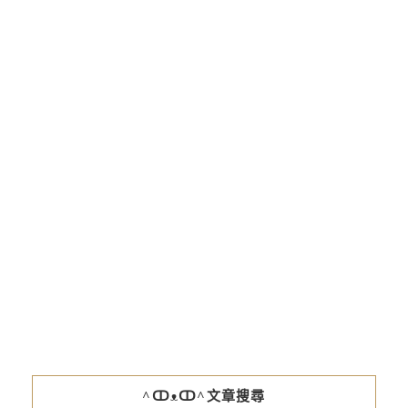
^ↀᴥↀ^文章搜尋