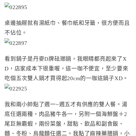
桌邊抽屜就有濕紙巾、餐巾紙和牙籤，很方便而且
不佔位。
看到鍋子是丹麥D牌砝瑯鍋，我眼睛都亮起來了X
D，店家成本下很重喔，這一咖不便宜，至少要來
吃個五次雙人鍋才買得起20cm的一咖這鍋子XD。
我和兩小帥點了週一~週五才有供應的雙人餐。湯
底任選兩種，肉品豬牛各一，另附一個海鮮盤＋2
尾巨無霸蝦，兩份菜盤，甜點、飲品和副食飯、
麵、冬粉、烏龍麵任選二。我點了麻辣藥膳鍋，小