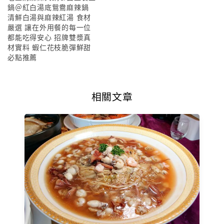
鍋＠紅白湯底鴛鴦麻辣鍋
清鮮白湯與麻辣紅湯 食材
嚴選 讓在外用餐的每一位
都能吃得安心 招牌雙漿真
材實料 蝦仁花枝脆彈鮮甜
必點推薦
相關文章