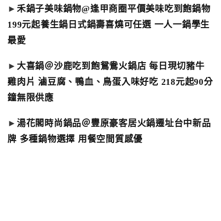
►
禾鍋子美味鍋物@逢甲商圈平價美味吃到飽鍋物
199元起養生鍋日式鍋壽喜燒可任選 一人一鍋學生
最愛
►
大喜鍋＠沙鹿吃到飽鴛鴦火鍋店 每日現切豬牛
雞肉片 滷豆腐、鴨血、鳥蛋入味好吃 218元起90分
鐘無限供應
►
湯花閣時尚鍋品＠豐原豪客居火鍋遷址台中新品
牌 多種鍋物選擇 用餐空間質感優