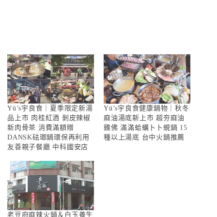
Yü’s宇良食｜夏季限定新湯
Yü’s宇良食健康鍋物｜秋冬
品上市 肉桂紅酒 剝皮辣椒
麻油湯底新上市 超夯麻油
新肉骨茶 消費滿額贈
雞佛 滿滿蛤蠣卜卜蜆鍋 15
DANSK砝瑯鍋環保再利用
種以上湯底 台中火鍋推薦
友善親子餐廳 中科國安店
老豆府麻辣火鍋＆白玉養生