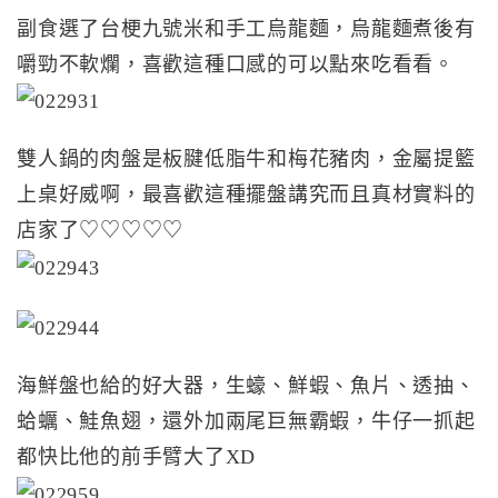
副食選了台梗九號米和手工烏龍麵，烏龍麵煮後有
嚼勁不軟爛，喜歡這種口感的可以點來吃看看。
雙人鍋的肉盤是板腱低脂牛和梅花豬肉，金屬提籃
上桌好威啊，最喜歡這種擺盤講究而且真材實料的
店家了♡♡♡♡♡
海鮮盤也給的好大器，生蠔、鮮蝦、魚片、透抽、
蛤蠣、鮭魚翅，還外加兩尾巨無霸蝦，牛仔一抓起
都快比他的前手臂大了XD