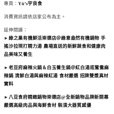
專頁：
Yü’s宇良食
消費資訊請依店家公布為主。
延伸閱讀：
►
綠之巢有機鮮活崇德店＠綠意盎然有機鍋物 手
搖沙拉現打精力湯 農場直送的新鮮蔬食和健康肉
品美味又養生
►
老豆府麻辣火鍋＆白玉養生鍋＠紅白湯底鴛鴦麻
辣鍋 清鮮白湯與麻辣紅湯 食材嚴選 招牌雙漿真材
實料
►
八豆食府精緻鍋物崇德店@全新鍋物品牌新開幕
嚴選高級肉品與海鮮食材 裝潢大器質感優