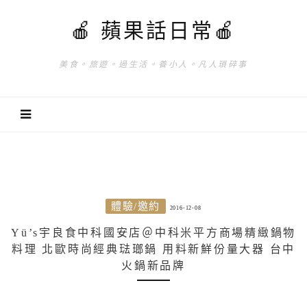
🍎 蘋果話日常🍎
美食。旅遊。過生活。養小人。凡人瑣碎事
體驗/邀約
2016-12-08
Yü’s宇良食中科國安店＠中科米平方商場精緻鍋物
料理 北歐時尚經典琺瑯鍋 用料新鮮份量大器 台中
火鍋新品牌