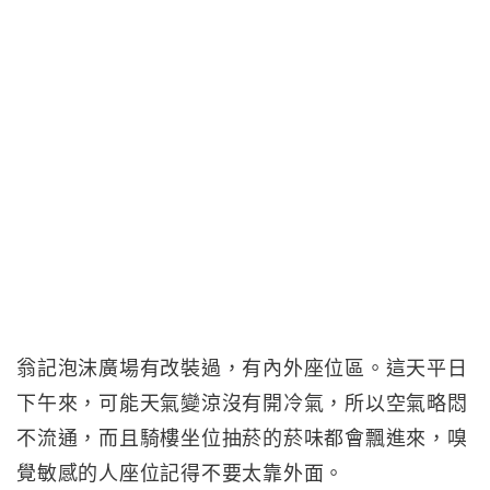
翁記泡沫廣場有改裝過，有內外座位區。這天平日
下午來，可能天氣變涼沒有開冷氣，所以空氣略悶
不流通，而且騎樓坐位抽菸的菸味都會飄進來，嗅
覺敏感的人座位記得不要太靠外面。