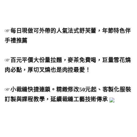
☞
每日現做可外帶的人氣法式舒芙蕾，年節特色伴
手禮推薦
☞
百元平價大份量拉麵，麥茶免費喝，巨量雪花燒
肉必點，厚切叉燒也是肉控最愛！
☞
小裁縫快捷連鎖。精緻修改50元起、客製化服裝
訂製與課程教學，延續裁縫工藝技術傳承