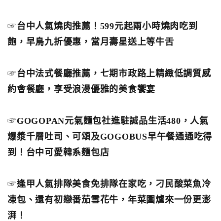
☞
台中人氣燒肉推薦！599元起兩小時燒肉吃到
飽，早鳥九折優惠，當月壽星送上等牛舌
☞
台中法式餐廳推薦，七期市政路上精緻低調質感
約會餐廳，享受浪漫優雅的美食饗宴
☞
GOGOPAN元氣麵包社進駐誠品生活480，人氣
爆漿千層吐司、可頌及GOGOBUS早午餐通通吃得
到！台中可愛韓系麵包店
☞
逢甲人氣排隊美食免排隊在家吃，刁民酸菜魚冷
凍包、還有初戀番茄雪花牛，年菜圍爐來一份更澎
湃！