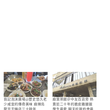
翁記泡沫廣場@歷史悠久老
麻葉茶館＠中友百貨旁 熱
少咸宜的傳奇美味 麻辣烏
賣近二十年的脆皮雞腿飯
龍豆干鎮店三十餘年
學生最愛 聊天吃飯約會最