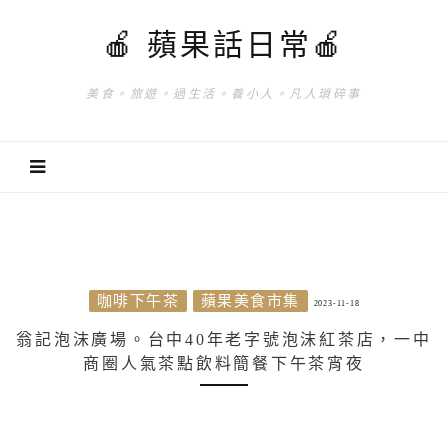
🍎 蘋果話日常🍎
美食。旅遊。過生活。養小人。凡人瑣碎事
咖啡下午茶
蘋果美食市集
2023-11-18
翁記泡沫廣場。台中40年老字號泡沫紅茶店，一中
商圈人氣茶點飲料簡餐下午茶宵夜