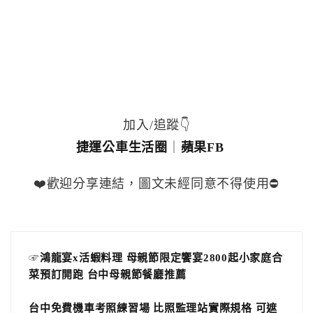
加入/追蹤👇
捷運公車生活圈
｜
蘋果FB
❤️歡迎分享連結，圖文未經同意不得使用⛔️
☞
鴻龍宴x活蝦料理 母親節限定饗宴2800起小家庭合
菜預訂開跑 台中母親節餐廳推薦
台中免費機車考照練習場 比照監理站實際規格 可遮