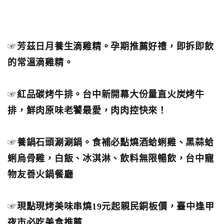
☞
芳茲日月養生滴雞精。孕期推薦好禮，即拆即飲
的常溫滴雞精。
☞
紅品碳烤牛排。台中新開幕大份量直火炭烤牛
排，鮮肉原味老饕最愛，肉肉控快來！
☞
養鍋石頭涮涮鍋。食補必點燒酒蛤蜊雞、黑蒜蛤
蜊烏骨雞，白飯、冰淇淋、飲料無限暢飲，台中寵
物友善火鍋餐廳
☞
現點現烤美味串燒19元起親民銅板價，臺中逢甲
夜市必吃美食推薦