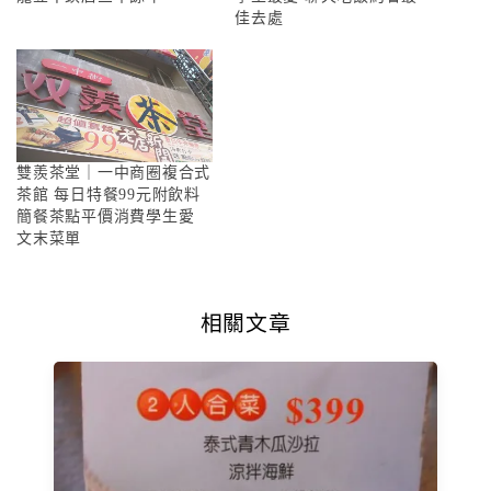
佳去處
雙羨茶堂｜一中商圈複合式
茶館 每日特餐99元附飲料
簡餐茶點平價消費學生愛
文末菜單
相關文章