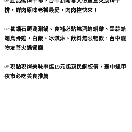
☞
紅品碳烤牛排。台中新開幕大份量直火炭烤牛
排，鮮肉原味老饕最愛，肉肉控快來！
☞
養鍋石頭涮涮鍋。食補必點燒酒蛤蜊雞、黑蒜蛤
蜊烏骨雞，白飯、冰淇淋、飲料無限暢飲，台中寵
物友善火鍋餐廳
☞
現點現烤美味串燒19元起親民銅板價，臺中逢甲
夜市必吃美食推薦