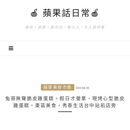
🍎 蘋果話日常🍎
美食。旅遊。過生活。養小人。凡人瑣碎事
蘋果美食市集
2023-04-05
兔哥無聲脆皮雞蛋糕。假日才營業，現烤心型脆皮
雞蛋糕，東區美食，秀泰生活台中站前店旁