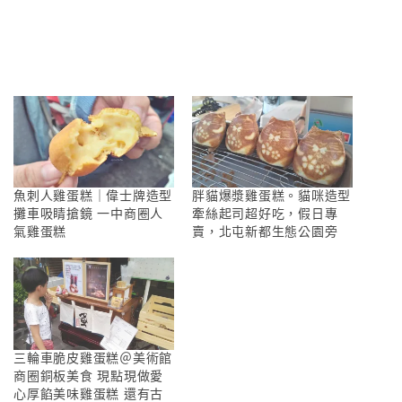
魚刺人雞蛋糕｜偉士牌造型
胖貓爆漿雞蛋糕。貓咪造型
攤車吸睛搶鏡 一中商圈人
牽絲起司超好吃，假日專
氣雞蛋糕
賣，北屯新都生態公園旁
三輪車脆皮雞蛋糕＠美術館
商圈銅板美食 現點現做愛
心厚餡美味雞蛋糕 還有古