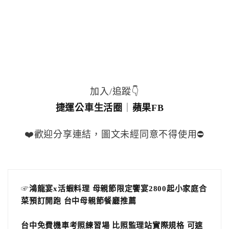
加入/追蹤👇
捷運公車生活圈
｜
蘋果FB
❤️歡迎分享連結，圖文未經同意不得使用⛔️
☞
鴻龍宴x活蝦料理 母親節限定饗宴2800起小家庭合
菜預訂開跑 台中母親節餐廳推薦
台中免費機車考照練習場 比照監理站實際規格 可遮