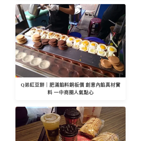
Q弟紅豆餅｜肥滿餡料銅板價 創意內餡真材實
料 一中商圈人氣點心