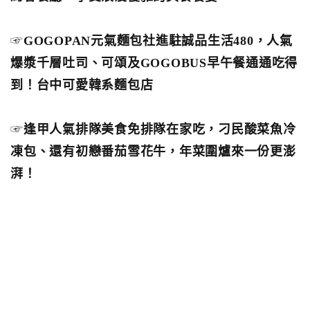
☞
GOGOPAN元氣麵包社進駐誠品生活480，人氣
爆漿千層吐司、可頌及GOGOBUS早午餐通通吃得
到！台中可愛韓系麵包店
☞
逢甲人氣排隊美食免排隊在家吃，刁民酸菜魚冷
凍包、還有初戀番茄雪花牛，年菜圍爐來一份更澎
湃！