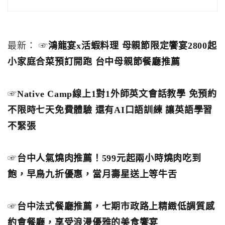
最新： ☞
鴻龍宴x活蝦料理 母親節限定饗宴2800起
小家庭合菜預訂開跑 台中母親節餐廳推薦
☞
Native Camp線上1對1外師英文會話教學 免預約
不限時七天免費體驗 還有AI口語訓練 讓英語學習
不緊張
☞
台中人氣燒肉推薦！599元起兩小時燒肉吃到
飽，早鳥九折優惠，當月壽星送上等牛舌
☞
台中法式餐廳推薦，七期市政路上精緻低調質感
約會餐廳，享受浪漫優雅的美食饗宴