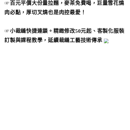
☞
百元平價大份量拉麵，麥茶免費喝，巨量雪花燒
肉必點，厚切叉燒也是肉控最愛！
☞
小裁縫快捷連鎖。精緻修改50元起、客製化服裝
訂製與課程教學，延續裁縫工藝技術傳承