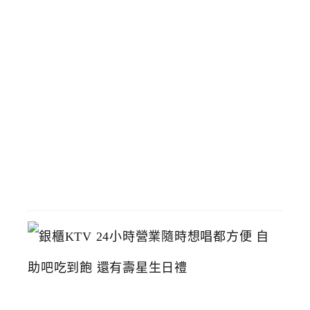
人
氣
店
臺
中
烤
鴨
推
薦
2026-
06-
23
銀
櫃
K
T
V
2
4