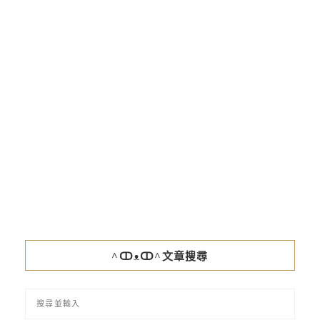
^ↀᴥↀ^文章搜尋