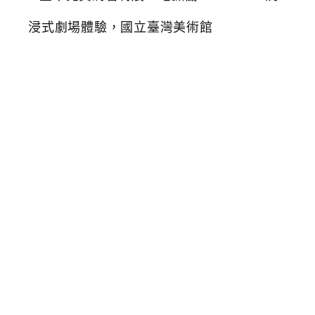
中
免
費
消
暑
特
展
，
地
獄
懺
H
e
l
l
R
e
a
l
m
沉
浸
式
劇
場