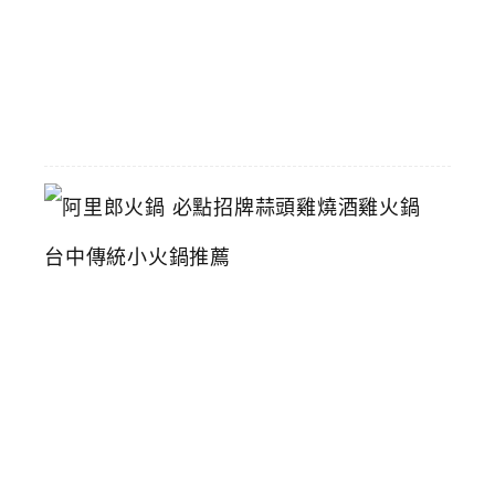
2026-
06-
16
阿
里
郎
火
鍋
必
點
招
牌
蒜
頭
雞
燒
酒
雞
火