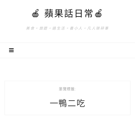
🍎 蘋果話日常🍎
美食。旅遊。過生活。養小人。凡人瑣碎事
瀏覽標籤:
一鴨二吃