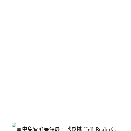
家
旁
臨
時
停
靠
區
預
計
8
/
1
恢
復
2026-
07-
19
臺