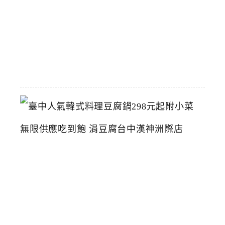
館
2026-
07-
26
臺
中
人
氣
韓
式
料
理
豆
腐
鍋
2
9
8