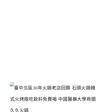
分
享
餐
份
量
多
選
擇
多
2026-
05-
28
臺
中
北
區
3
0