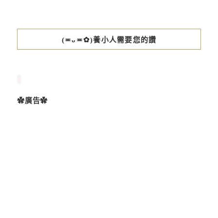
(≖ᴗ≖✿)養小人需要您的讚
✿廣告✿