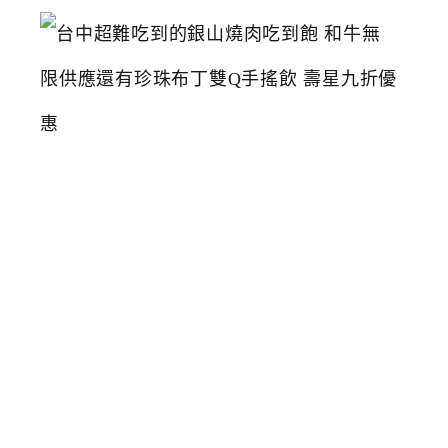
台
中
超
難
吃
到
的
銀
山
燒
肉
吃
到
飽
和
牛
無
限
供
應
還
有
珍
珠