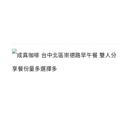
2026-
06-
01
成
真
咖
啡
台
中
北
區
崇
德
路
早
午
餐
雙
人