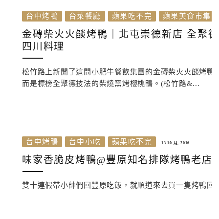
台中烤鴨
台菜餐廳
蘋果吃不完
蘋果美食市集
金磚柴火火燄烤鴨｜北屯崇德新店 全聚德
四川料理
松竹路上新開了這間小肥牛餐飲集團的金磚柴火火燄烤鴨
而是標榜全聚德技法的柴燒窯烤櫻桃鴨。(松竹路&...
台中烤鴨
台中小吃
蘋果吃不完
13 10 月, 2016
味家香脆皮烤鴨@豐原知名排隊烤鴨老店 
雙十連假帶小帥們回豐原吃飯，就順道來去買一隻烤鴨回