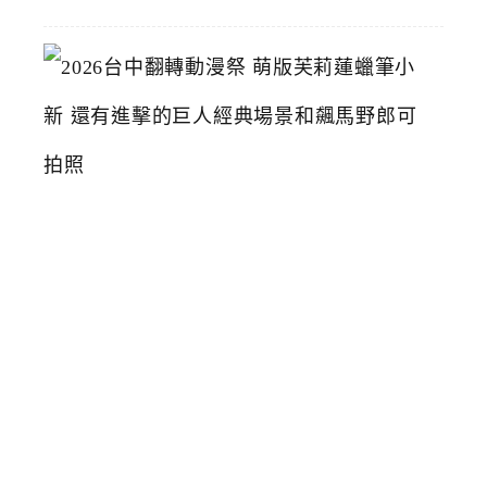
2
0
2
6
台
中
翻
轉
動
漫
祭
萌
版
芙
莉
蓮
蠟
筆
小
新
還
有
進