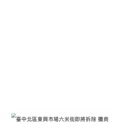
布
丁
雙
Q
手
搖
飲
壽
星
九
折
優
惠
2026-
07-
11
臺
中
北