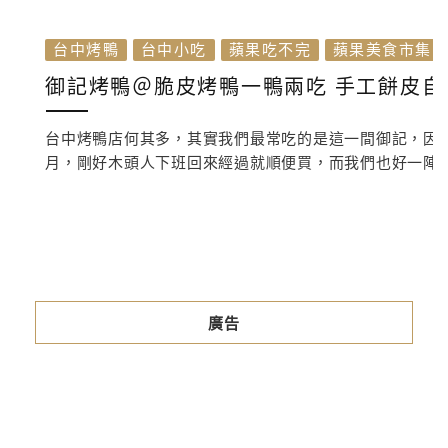
台中烤鴨
台中小吃
蘋果吃不完
蘋果美食市集
御記烤鴨＠脆皮烤鴨一鴨兩吃 手工餅皮自
台中烤鴨店何其多，其實我們最常吃的是這一間御記，因
月，剛好木頭人下班回來經過就順便買，而我們也好一陣子沒
廣告