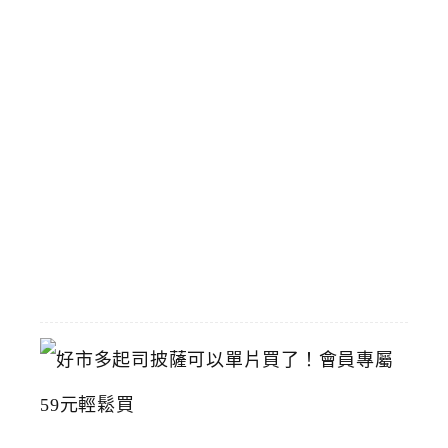
體
驗
，
國
立
臺
灣
美
術
館
2026-
07-
15
好
市
多
起
司
披