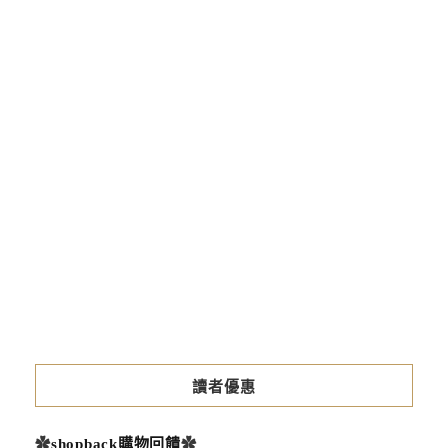
藥
大
學
商
圈
久
久
火
鍋
2026-
05-
06
讀者優惠
✿
shopback購物回饋
✿