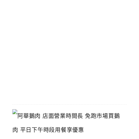
鍋
台
中
傳
統
小
火
鍋
推
薦
2026-
06-
16
阿
華
鵝
肉
店