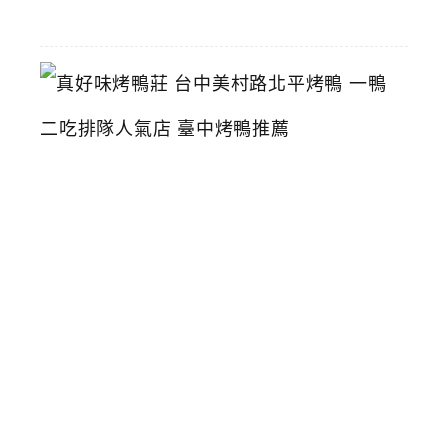
29
真
好
味
烤
鴨
莊
台
中
美
村
路
北
平
烤
鴨
一
鴨
二
吃
排
隊