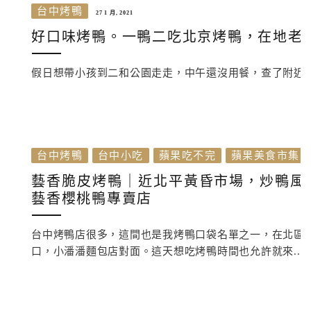
台中烤鴨
27 1 月, 2021
好口味烤鴨。一鴨二吃北京烤鴨，在地老
假日想帶小孩到二和公園走走，中午還沒用餐，查了附近
台中烤鴨
台中小吃
蘋果吃不完
蘋果美食市集
藝香脆皮烤鴨｜近北平黃昏市場，炒鴨風
藝香櫻桃鴨專賣店
台中烤鴨店很多，這間也是我烤鴨口袋名單之一，在北區
口，小潘潘麵包店對面。這天想吃烤鴨時間也允許就來...