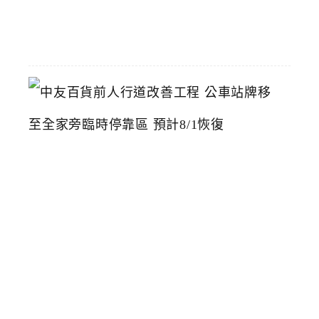
07-
22
中
友
百
貨
前
人
行
道
改
善
工
程
公
車
站
牌
移
至
全