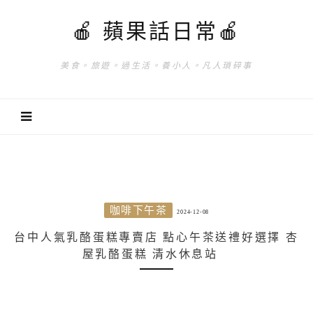
🍎 蘋果話日常🍎
美食。旅遊。過生活。養小人。凡人瑣碎事
咖啡下午茶
2024-12-08
台中人氣乳酪蛋糕專賣店 點心午茶送禮好選擇 杏
屋乳酪蛋糕 清水休息站