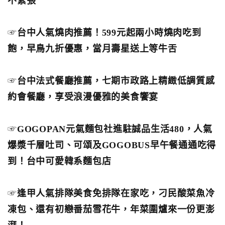
不緊張
☞
台中人氣燒肉推薦！599元起兩小時燒肉吃到
飽，早鳥九折優惠，當月壽星送上等牛舌
☞
台中法式餐廳推薦，七期市政路上精緻低調質感
約會餐廳，享受浪漫優雅的美食饗宴
☞
GOGOPAN元氣麵包社進駐誠品生活480，人氣
爆漿千層吐司、可頌及GOGOBUS早午餐通通吃得
到！台中可愛韓系麵包店
☞
逢甲人氣排隊美食免排隊在家吃，刁民酸菜魚冷
凍包、還有初戀番茄雪花牛，年菜圍爐來一份更澎