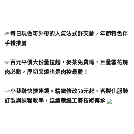
☞
每日現做可外帶的人氣法式舒芙蕾，年節特色伴
手禮推薦
☞
百元平價大份量拉麵，麥茶免費喝，巨量雪花燒
肉必點，厚切叉燒也是肉控最愛！
☞
小裁縫快捷連鎖。精緻修改50元起、客製化服裝
訂製與課程教學，延續裁縫工藝技術傳承