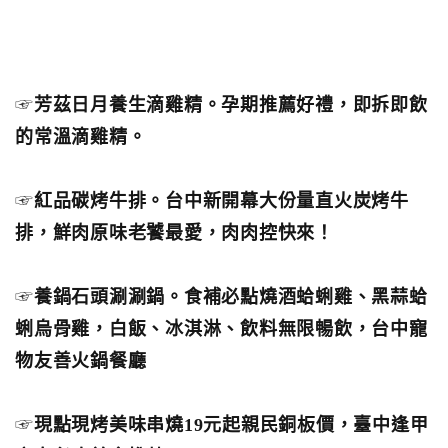
☞
芳茲日月養生滴雞精。孕期推薦好禮，即拆即飲
的常溫滴雞精。
☞
紅品碳烤牛排。台中新開幕大份量直火炭烤牛
排，鮮肉原味老饕最愛，肉肉控快來！
☞
養鍋石頭涮涮鍋。食補必點燒酒蛤蜊雞、黑蒜蛤
蜊烏骨雞，白飯、冰淇淋、飲料無限暢飲，台中寵
物友善火鍋餐廳
☞
現點現烤美味串燒19元起親民銅板價，臺中逢甲