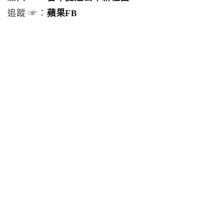
追蹤 ☞：
蘋果FB