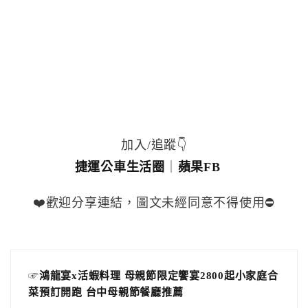
加入/追蹤👇
捷運公車生活圈
｜
蘋果FB
❤️歡迎分享連結，圖文未經同意不得使用⛔️
☞
鴻龍宴x活蝦料理 母親節限定饗宴2800起小家庭合
菜預訂開跑 台中母親節餐廳推薦