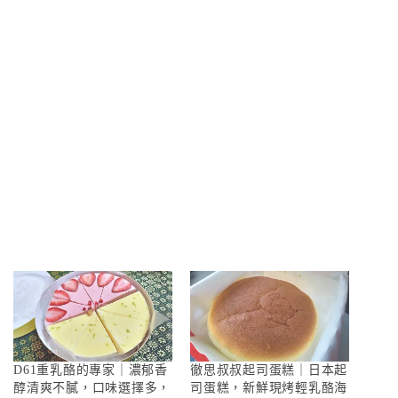
D61重乳酪的專家｜濃郁香
徹思叔叔起司蛋糕｜日本起
醇清爽不膩，口味選擇多，
司蛋糕，新鮮現烤輕乳酪海