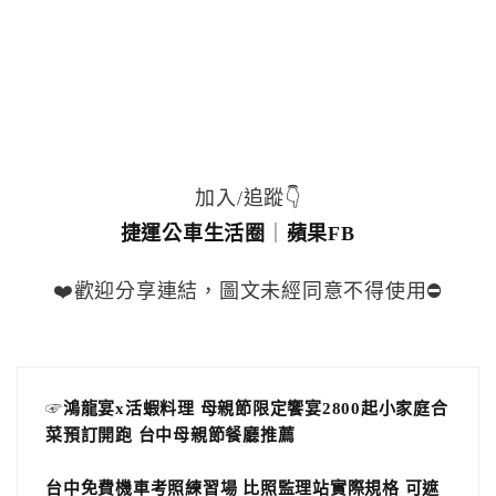
加入/追蹤👇
捷運公車生活圈
｜
蘋果FB
❤️歡迎分享連結，圖文未經同意不得使用⛔️
☞
鴻龍宴x活蝦料理 母親節限定饗宴2800起小家庭合
菜預訂開跑 台中母親節餐廳推薦
台中免費機車考照練習場 比照監理站實際規格 可遮