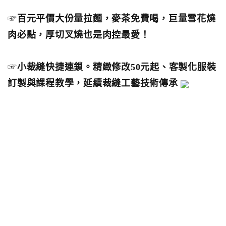
☞
百元平價大份量拉麵，麥茶免費喝，巨量雪花燒
肉必點，厚切叉燒也是肉控最愛！
☞
小裁縫快捷連鎖。精緻修改50元起、客製化服裝
訂製與課程教學，延續裁縫工藝技術傳承