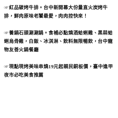
☞
紅品碳烤牛排。台中新開幕大份量直火炭烤牛
排，鮮肉原味老饕最愛，肉肉控快來！
☞
養鍋石頭涮涮鍋。食補必點燒酒蛤蜊雞、黑蒜蛤
蜊烏骨雞，白飯、冰淇淋、飲料無限暢飲，台中寵
物友善火鍋餐廳
☞
現點現烤美味串燒19元起親民銅板價，臺中逢甲
夜市必吃美食推薦