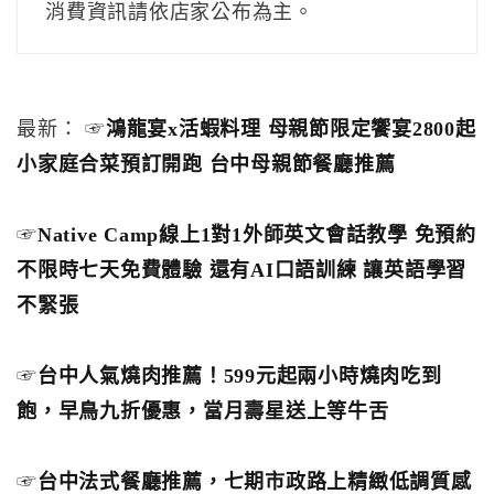
消費資訊請依店家公布為主。
最新： ☞
鴻龍宴x活蝦料理 母親節限定饗宴2800起
小家庭合菜預訂開跑 台中母親節餐廳推薦
☞
Native Camp線上1對1外師英文會話教學 免預約
不限時七天免費體驗 還有AI口語訓練 讓英語學習
不緊張
☞
台中人氣燒肉推薦！599元起兩小時燒肉吃到
飽，早鳥九折優惠，當月壽星送上等牛舌
☞
台中法式餐廳推薦，七期市政路上精緻低調質感