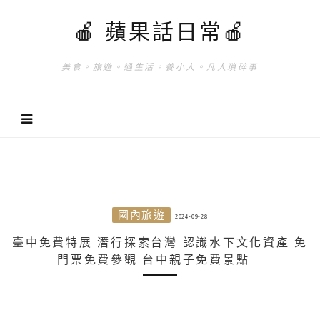
🍎 蘋果話日常🍎
美食。旅遊。過生活。養小人。凡人瑣碎事
國內旅遊
2024-09-28
臺中免費特展 潛行探索台灣 認識水下文化資產 免
門票免費參觀 台中親子免費景點