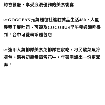
約會餐廳，享受浪漫優雅的美食饗宴
☞
GOGOPAN元氣麵包社進駐誠品生活480，人氣
爆漿千層吐司、可頌及GOGOBUS早午餐通通吃得
到！台中可愛韓系麵包店
☞
逢甲人氣排隊美食免排隊在家吃，刁民酸菜魚冷
凍包、還有初戀番茄雪花牛，年菜圍爐來一份更澎
湃！