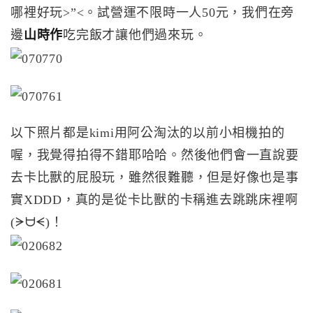
哪裡好玩>”<。試營運不限時一人50元，我們在旁
邊
山時作
吃完飯才讓他們過來玩。
以下照片都是kimi用阿公淘汰的以前小相機拍的
喔，我覺得拍得不錯耶哈哈。然後他們會一直說要
去卡比獸的屁股玩，雖然很難聽，但是好像也是事
實XDDD，真的是從卡比獸的卡稱進去跳跳床裡啊
(ᗒᗨᗕ)！