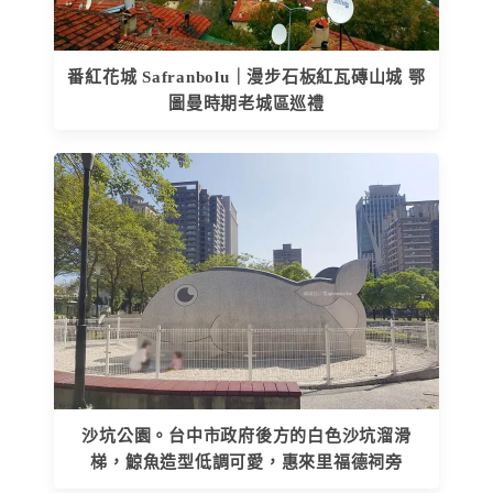
番紅花城 Safranbolu｜漫步石板紅瓦磚山城 鄂
圖曼時期老城區巡禮
沙坑公園。台中市政府後方的白色沙坑溜滑
梯，鯨魚造型低調可愛，惠來里福德祠旁