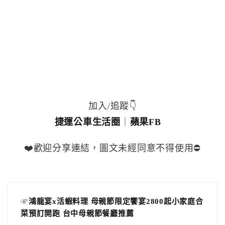
加入/追蹤👇
捷運公車生活圈
｜
蘋果FB
❤️歡迎分享連結，圖文未經同意不得使用⛔️
☞
鴻龍宴x活蝦料理 母親節限定饗宴2800起小家庭合
菜預訂開跑 台中母親節餐廳推薦