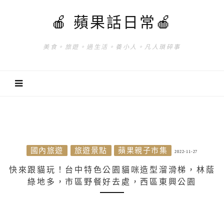
🍎 蘋果話日常🍎
美食。旅遊。過生活。養小人。凡人瑣碎事
國內旅遊
旅遊景點
蘋果親子市集
2022-11-27
快來跟貓玩！台中特色公園貓咪造型溜滑梯，林蔭
綠地多，市區野餐好去處，西區東興公園