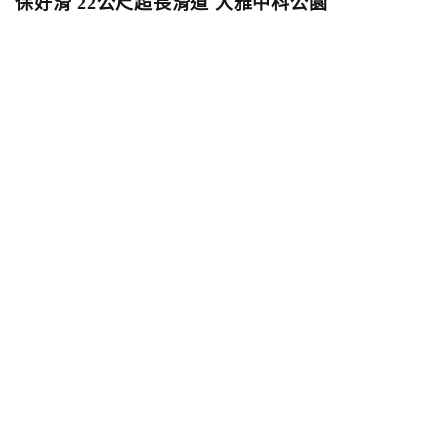
保好滑 22公尺超長滑道 大雅中科公園