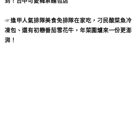
到！台中可愛韓系麵包店
☞
逢甲人氣排隊美食免排隊在家吃，刁民酸菜魚冷
凍包、還有初戀番茄雪花牛，年菜圍爐來一份更澎
湃！