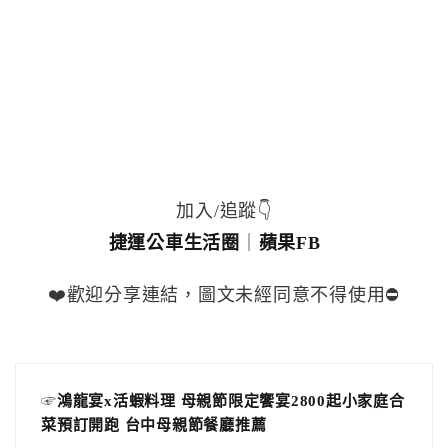
加入/追蹤👇
捷運公車生活圈
｜
蘋果FB
❤️歡迎分享連結，圖文未經同意不得使用⛔️
☞
鴻龍宴x活蝦料理 母親節限定饗宴2800起小家庭合
菜預訂開跑 台中母親節餐廳推薦