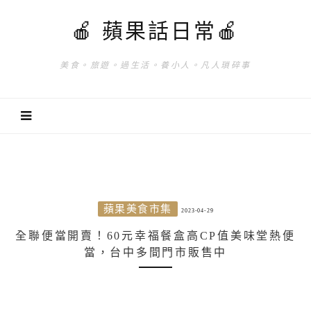
🍎 蘋果話日常🍎
美食。旅遊。過生活。養小人。凡人瑣碎事
蘋果美食市集
2023-04-29
全聯便當開賣！60元幸福餐盒高CP值美味堂熱便
當，台中多間門市販售中