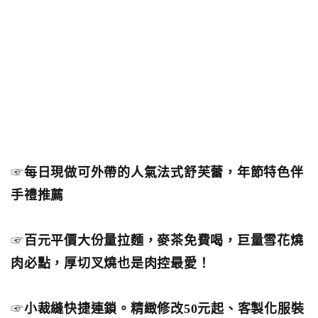
☞
每日現做可外帶的人氣法式舒芙蕾，年節特色伴
手禮推薦
☞
百元平價大份量拉麵，麥茶免費喝，巨量雪花燒
肉必點，厚切叉燒也是肉控最愛！
☞
小裁縫快捷連鎖。精緻修改50元起、客製化服裝