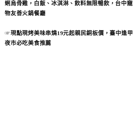
蜊烏骨雞，白飯、冰淇淋、飲料無限暢飲，台中寵
物友善火鍋餐廳
☞
現點現烤美味串燒19元起親民銅板價，臺中逢甲
夜市必吃美食推薦