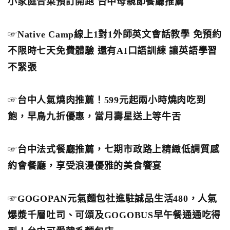
小家庭合菜預訂開跑 台中母親節餐廳推薦
☞
Native Camp線上1對1外師英文會話教學 免預約
不限時七天免費體驗 還有AI口語訓練 讓英語學習
不緊張
☞
台中人氣燒肉推薦！599元起兩小時燒肉吃到
飽，早鳥九折優惠，當月壽星送上等牛舌
☞
台中法式餐廳推薦，七期市政路上精緻低調質感
約會餐廳，享受浪漫優雅的美食饗宴
☞
GOGOPAN元氣麵包社進駐誠品生活480，人氣
爆漿千層吐司、可頌及GOGOBUS早午餐通通吃得