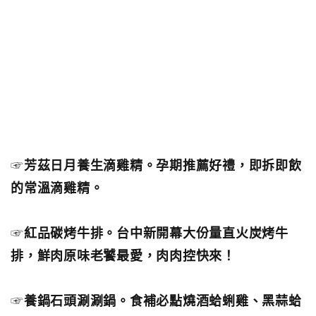
☞
芳茲日月養生滴雞精。孕期推薦好禮，即拆即飲
的常溫滴雞精。
☞
紅品碳烤牛排。台中新開幕大份量直火炭烤牛
排，鮮肉原味老饕最愛，肉肉控快來！
☞
養鍋石頭涮涮鍋。食補必點燒酒蛤蜊雞、黑蒜蛤