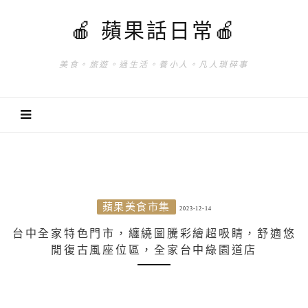
🍎 蘋果話日常🍎
美食。旅遊。過生活。養小人。凡人瑣碎事
蘋果美食市集
2023-12-14
台中全家特色門市，纏繞圖騰彩繪超吸睛，舒適悠
閒復古風座位區，全家台中綠園道店