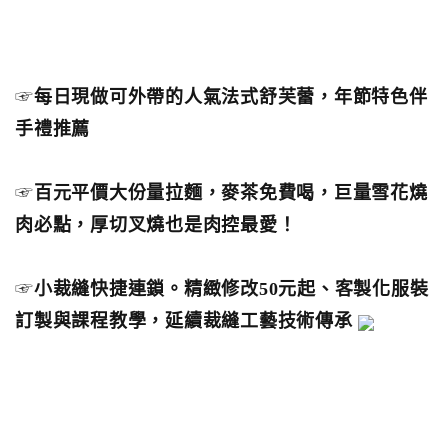
☞
每日現做可外帶的人氣法式舒芙蕾，年節特色伴
手禮推薦
☞
百元平價大份量拉麵，麥茶免費喝，巨量雪花燒
肉必點，厚切叉燒也是肉控最愛！
☞
小裁縫快捷連鎖。精緻修改50元起、客製化服裝
訂製與課程教學，延續裁縫工藝技術傳承