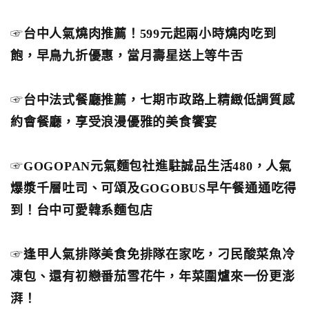
☞
台中人氣燒肉推薦！599元起兩小時燒肉吃到
飽，早鳥九折優惠，當月壽星送上等牛舌
☞
台中法式餐廳推薦，七期市政路上精緻低調質感
約會餐廳，享受浪漫優雅的美食饗宴
☞
GOGOPAN元氣麵包社進駐誠品生活480，人氣
爆漿千層吐司、可頌及GOGOBUS早午餐通通吃得
到！台中可愛韓系麵包店
☞
逢甲人氣排隊美食免排隊在家吃，刁民酸菜魚冷
凍包、還有初戀番茄雪花牛，年菜圍爐來一份更澎
湃！