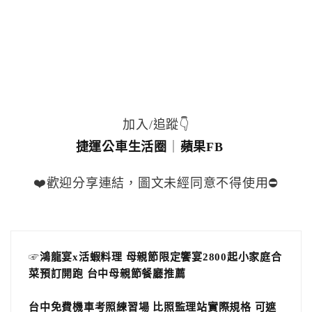
加入/追蹤👇
捷運公車生活圈
｜
蘋果FB
❤️歡迎分享連結，圖文未經同意不得使用⛔️
☞
鴻龍宴x活蝦料理 母親節限定饗宴2800起小家庭合
菜預訂開跑 台中母親節餐廳推薦
台中免費機車考照練習場 比照監理站實際規格 可遮