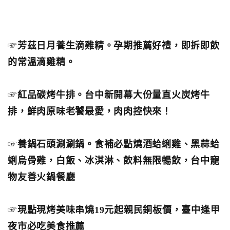
☞
芳茲日月養生滴雞精。孕期推薦好禮，即拆即飲
的常溫滴雞精。
☞
紅品碳烤牛排。台中新開幕大份量直火炭烤牛
排，鮮肉原味老饕最愛，肉肉控快來！
☞
養鍋石頭涮涮鍋。食補必點燒酒蛤蜊雞、黑蒜蛤
蜊烏骨雞，白飯、冰淇淋、飲料無限暢飲，台中寵
物友善火鍋餐廳
☞
現點現烤美味串燒19元起親民銅板價，臺中逢甲
夜市必吃美食推薦