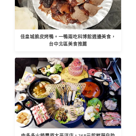
佳皇城脆皮烤鴨。一鴨兩吃科博館週邊美食，
台中北區美食推薦
肉多多火鍋豐原太平洋店，268元起鮮蔬自助