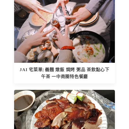
JAI 宅菜單| 義麵 燉飯 焗烤 粥品 茶飲點心下
午茶 一中商圈特色餐廳