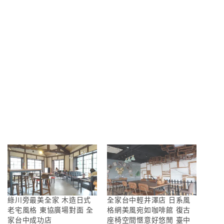
綠川旁最美全家 木造日式
全家台中輕井澤店 日系風
老宅風格 東協廣場對面 全
格網美風宛如咖啡館 復古
家台中成功店
座椅空間愜意好悠閒 臺中