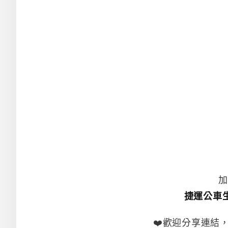
加
捷運公車
❤️歡迎分享連結