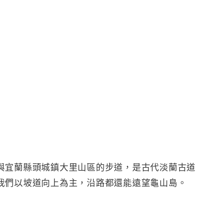
與宜蘭縣頭城鎮大里山區的步道，是古代淡蘭古道
我們以坡道向上為主，沿路都還能遠望龜山島。