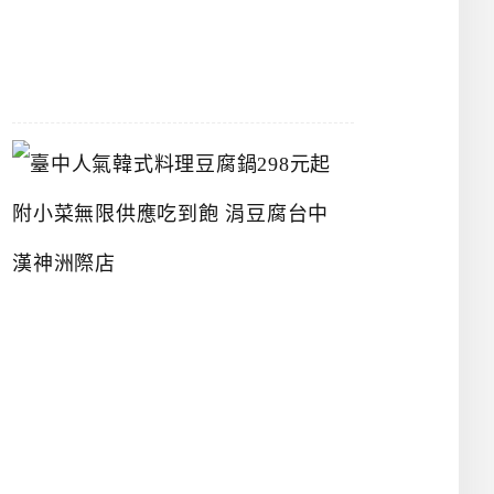
07-
26
臺
中
人
氣
韓
式
料
理
豆
腐
鍋
2
9
8
元
起
附
小