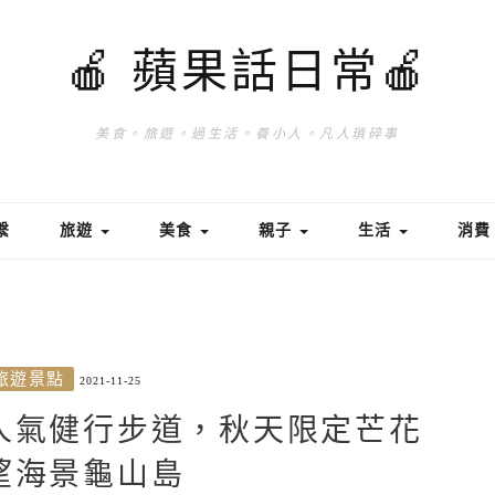
🍎 蘋果話日常🍎
美食。旅遊。過生活。養小人。凡人瑣碎事
繫
旅遊
美食
親子
生活
消
旅遊景點
2021-11-25
人氣健行步道，秋天限定芒花
望海景龜山島