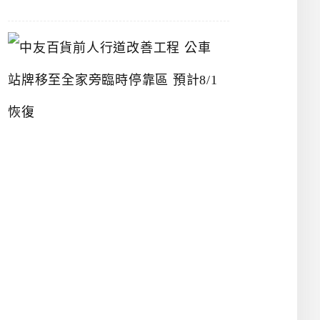
中
友
百
貨
前
人
行
道
改
善
工
程
公
車
站
牌
移
至
全
家
旁
臨