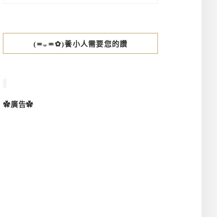
(≖ᴗ≖✿)養小人需要您的讚
✿廣告✿