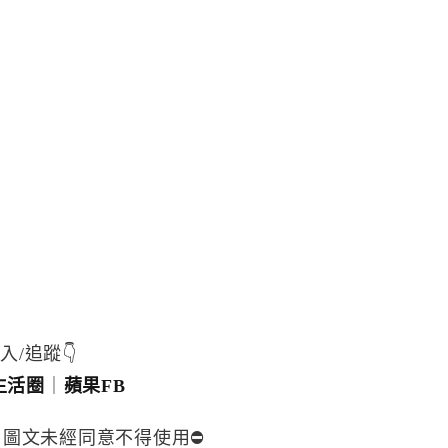
入/追蹤👇
生活圈
｜
蘋果FB
，圖文未經同意不得使用⛔️