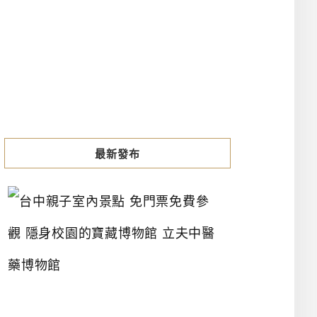
最新發布
台
中
親
子
室
內
景
點
免
門