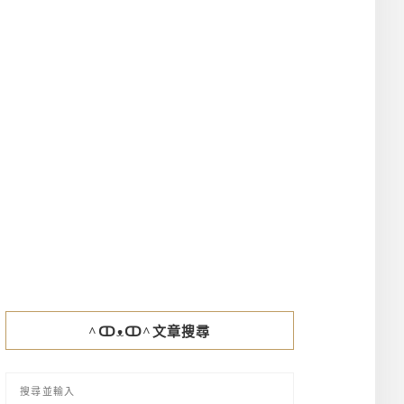
^ↀᴥↀ^文章搜尋