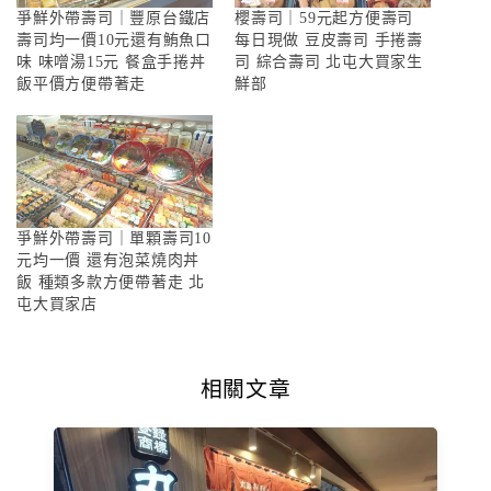
爭鮮外帶壽司｜豐原台鐵店
櫻壽司｜59元起方便壽司
壽司均一價10元還有鮪魚口
每日現做 豆皮壽司 手捲壽
味 味噌湯15元 餐盒手捲丼
司 綜合壽司 北屯大買家生
飯平價方便帶著走
鮮部
爭鮮外帶壽司｜單顆壽司10
元均一價 還有泡菜燒肉丼
飯 種類多款方便帶著走 北
屯大買家店
相關文章