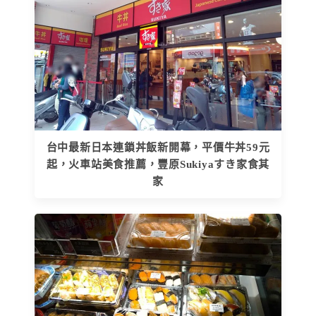
台中最新日本連鎖丼飯新開幕，平價牛丼59元
起，火車站美食推薦，豐原Sukiyaすき家食其
家