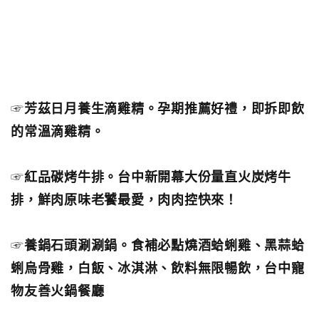
☞
芳茲日月養生滴雞精。孕期推薦好禮，即拆即飲
的常溫滴雞精。
☞
紅品碳烤牛排。台中新開幕大份量直火炭烤牛
排，鮮肉原味老饕最愛，肉肉控快來！
☞
養鍋石頭涮涮鍋。食補必點燒酒蛤蜊雞、黑蒜蛤
蜊烏骨雞，白飯、冰淇淋、飲料無限暢飲，台中寵
物友善火鍋餐廳