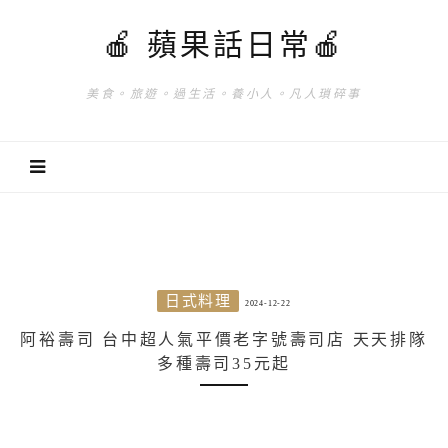
🍎 蘋果話日常🍎
美食。旅遊。過生活。養小人。凡人瑣碎事
日式料理
2024-12-22
阿裕壽司 台中超人氣平價老字號壽司店 天天排隊
多種壽司35元起