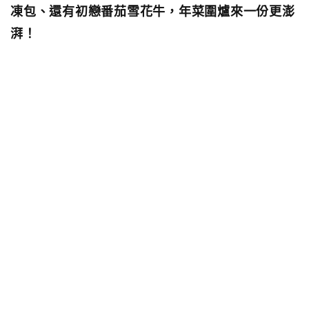
凍包、還有初戀番茄雪花牛，年菜圍爐來一份更澎
湃！