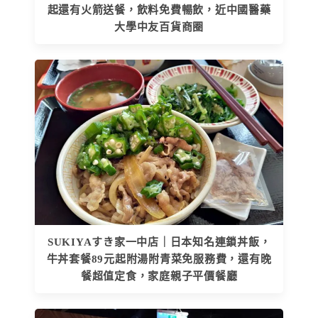
起還有火箭送餐，飲料免費暢飲，近中國醫藥
大學中友百貨商圈
SUKIYAすき家一中店｜日本知名連鎖丼飯，
牛丼套餐89元起附湯附青菜免服務費，還有晚
餐超值定食，家庭親子平價餐廳