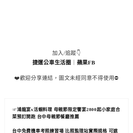
加入/追蹤👇
捷運公車生活圈
｜
蘋果FB
❤️歡迎分享連結，圖文未經同意不得使用⛔️
☞
鴻龍宴x活蝦料理 母親節限定饗宴2800起小家庭合
菜預訂開跑 台中母親節餐廳推薦
台中免費機車考照練習場 比照監理站實際規格 可遮