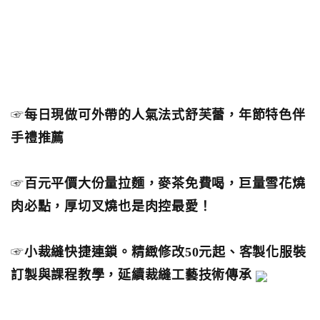
☞
每日現做可外帶的人氣法式舒芙蕾，年節特色伴
手禮推薦
☞
百元平價大份量拉麵，麥茶免費喝，巨量雪花燒
肉必點，厚切叉燒也是肉控最愛！
☞
小裁縫快捷連鎖。精緻修改50元起、客製化服裝
訂製與課程教學，延續裁縫工藝技術傳承