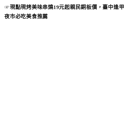
☞
現點現烤美味串燒19元起親民銅板價，臺中逢甲
夜市必吃美食推薦