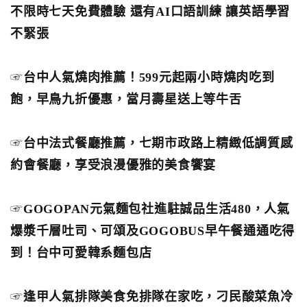
不限時七天免費體驗 還有AI口語訓練 讓英語學習
不緊張
☞
台中人氣燒肉推薦！599元起兩小時燒肉吃到
飽，早鳥九折優惠，當月壽星送上等牛舌
☞
台中法式餐廳推薦，七期市政路上精緻低調質感
約會餐廳，享受浪漫優雅的美食饗宴
☞
GOGOPAN元氣麵包社進駐誠品生活480，人氣
爆漿千層吐司、可頌及GOGOBUS早午餐通通吃得
到！台中可愛韓系麵包店
☞
逢甲人氣排隊美食免排隊在家吃，刁民酸菜魚冷