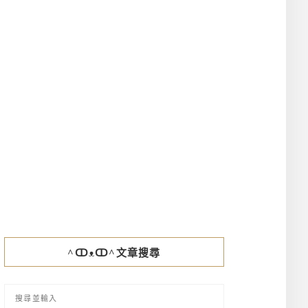
^ↀᴥↀ^文章搜尋