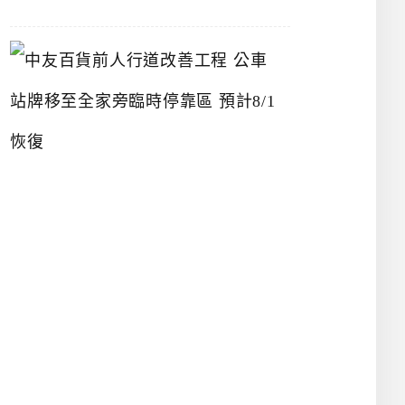
中
友
百
貨
前
人
行
道
改
善
工
程
公
車
站
牌
移
至
全
家
旁
臨