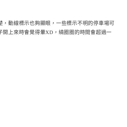
楚，動線標示也夠顯眼，一些標示不明的停車場可
子開上來時會覺得暈XD，繞圈圈的時間會超過一