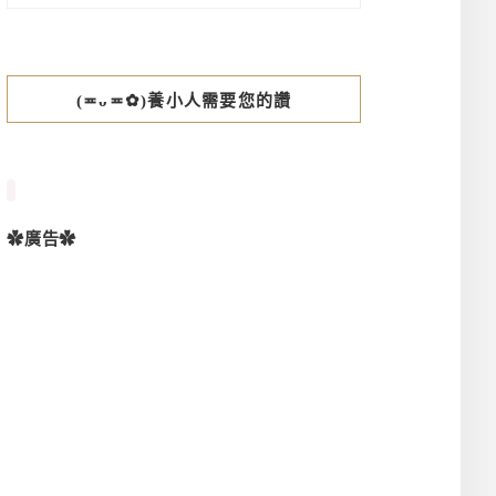
(≖ᴗ≖✿)養小人需要您的讚
✿廣告✿