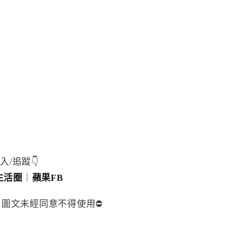
入/追蹤👇
生活圈
｜
蘋果FB
，圖文未經同意不得使用⛔️