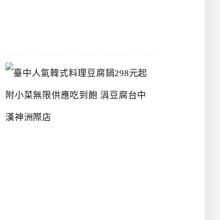
07-
26
臺
中
人
氣
韓
式
料
理
豆
腐
鍋
2
9
8
元
起
附
小