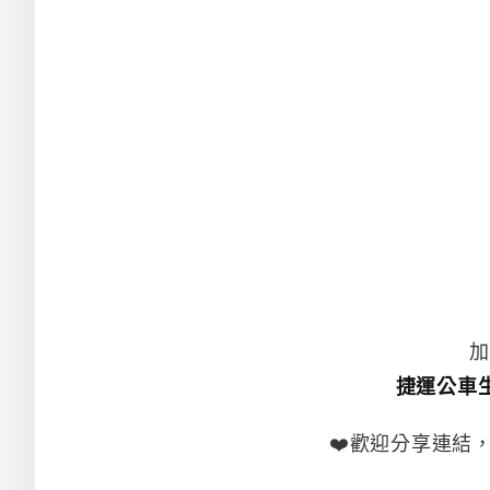
加
捷運公車
❤️歡迎分享連結