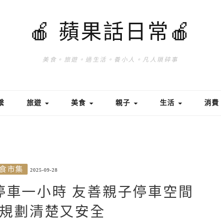
🍎 蘋果話日常🍎
美食。旅遊。過生活。養小人。凡人瑣碎事
繫
旅遊
美食
親子
生活
消
食市集
2025-09-28
停車一小時 友善親子停車空間
規劃清楚又安全