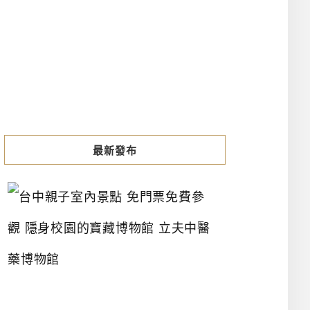
最新發布
台
中
親
子
室
內
景
點
免
門