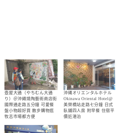
壺屋大通（やちむん大通
沖縄オリエンタルホテル
り）＠沖繩燒陶藝術商店街
Okinawa Oriental Hotel@
國際通走路五分鐘 可愛餐
美榮橋站走路七分鐘 日式
盤小物超好買 散步購物逛
臥鋪四人房 附早餐 住宿平
牧志市場都方便
價近港泊