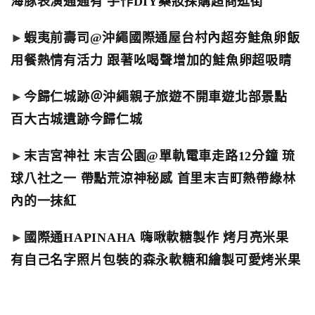
海豚表演通通有 手作DIY藥妝採購超商逛街
►
蝦夷前壽司@沖繩國際通屋台村內超夯鮭魚卵飯
用餐熱情有活力 跟著吆喝聲增加的鮭魚卵超吸睛
►
今歸仁城跡＠沖繩親子旅遊不開車遊北部景點
百大古城遺跡今歸仁城
►
末吉宮神社 末吉公園@單軌電車走路12分鐘 琉
球八社之一 帶點荒涼神秘感 首里末吉町熱帶綠林
內的一抹紅
►
國際通HAPINAHA 嗨啾軟糖製作 烤月亮米果
有自己名字照片包裝的森永軟糖和繪製可愛烤米果