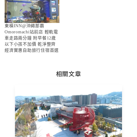
東橫INN@沖繩那霸
Omoromachi站前店 輕軌電
車走路兩分鐘 附早餐12歲
以下小孩不加價 乾淨整齊
經濟實惠自助旅行住宿首選
相關文章