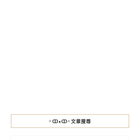
^ↀᴥↀ^文章搜尋