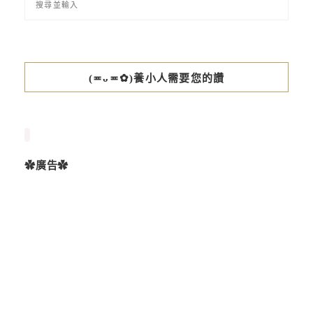
(≖ᴗ≖✿)養小人需要您的讚
✿廣告✿