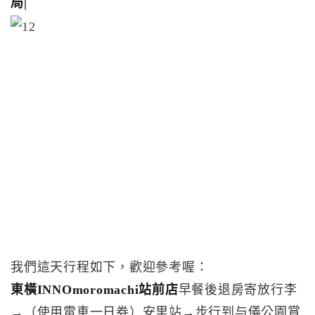
局|
我們這天行程如下，歡迎參考喔：
東橫INNOmoromachi站前店
早餐後退房寄放行李
→（使用電車一日券）安里站→步行到与儀公園賞