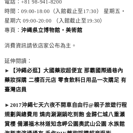
電話：+81 98-941-8200
時間：09:00-18:00（入館截止至17:30） 星期五・
星期六 09:00-20:00 （入館截止至19:30）
專頁：
沖縄県立博物館・美術館
消費資訊請依店家公布為主。
延伸閱讀：
►
【沖繩必逛】大國藥妝超便宜 那霸國際通巷內
藥妝採購 二樓百元店 零食飲料日用品一次購足 有
臺灣店員
►
2017沖繩七天六夜不開車自由行@親子旅遊行程
規劃與總費用 燒肉涮涮鍋吃到飽 金歸仁城八重瀨
賞櫻 備瀨福木林道知念岬公園奧武山公園 水族館