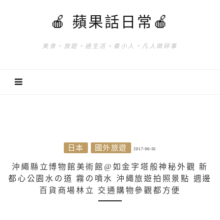
🍎 蘋果話日常🍎
美食。旅遊。過生活。養小人。凡人瑣碎事
日本
國外旅遊
2017-06-01
沖繩縣立博物館美術館@如金字塔般神秘外觀 新
都心公園水の道 霧の噴水 沖繩旅遊拍照景點 週邊
百貨商場林立 交通購物參觀都方便