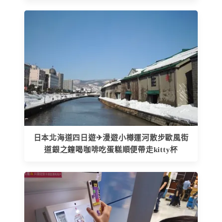
日本北海道四日遊✈漫遊小樽運河散步歐風街
道銀之鐘喝咖啡吃蛋糕順便帶走kitty杯