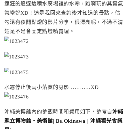
瘋狂的追逐這噴水廣場裡的水霧，跑啊玩的其實氣
氛蠻好XD！這是我回來查詢後才知道的景點，估
勾還有夜間點燈的影片分享，很漂亮呢，不過不清
楚是不是會固定點燈噴霧喔。
水霧停止後兩小落寞的身影…………XD
沖繩美博館內的參觀時間和費用如下，參考自
沖繩
縣立博物館・美術館| Be.Okinawa | 沖繩觀光會議