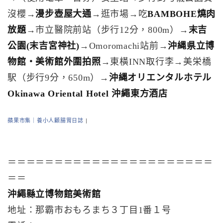
沒櫻→
漫步壺屋大通
→逛市場→吃
BAMBOHE燒肉
放題
→市立醫院前站（步行12分，800m）→
末吉
公園(末吉宮神社)
→Omoromachi站前→
沖縄県立博
物館・美術館外圍拍照
→東橫INN取行李→美栄橋
駅（步行9分，650m）→
沖縄オリエンタルホテル
Okinawa Oriental Hotel 沖繩東方酒店
蘋果市集｜養小人顧腸胃日誌
|
＝＝＝＝＝＝＝＝＝＝＝＝＝＝＝＝＝＝＝＝＝＝
＝＝
沖繩縣立博物館美術館
地址：那霸市おもろまち３丁目1番１号