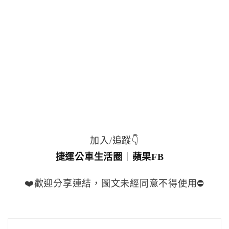
加入/追蹤👇
捷運公車生活圈
｜
蘋果FB
❤️歡迎分享連結，圖文未經同意不得使用⛔️