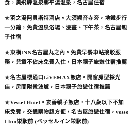
食，‎奧飛驒溫泉鄉平湯温泉，名古屋住宿
★
羽之湯阿貝斯特酒店。大須觀音寺旁，地鐵步行
一分鐘，免費溫泉浴場、漫畫、下午茶，名古屋親
子住宿
★
東橫INN名古屋丸之內。免費早餐車站接駁服
務，兒童不佔床免費入住，日本親子旅遊住宿推薦
★
名古屋櫻通口LiVEMAX飯店。開窗房型採光
佳，房間附微波爐，日本親子旅遊住宿推薦
★
Vessel Hotel。友善親子飯店，十八歲以下不加
床免費，交通購物超方便，名古屋旅遊住宿，vesse
l Inn栄駅前 (ベッセルイン栄駅前)