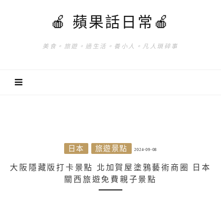
🍎 蘋果話日常🍎
美食。旅遊。過生活。養小人。凡人瑣碎事
日本
旅遊景點
2024-09-08
大阪隱藏版打卡景點 北加賀屋塗鴉藝術商圈 日本
關西旅遊免費親子景點