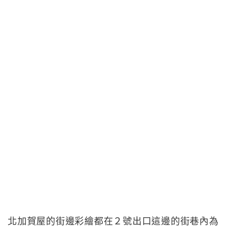
北加賀屋的街邊彩繪都在２號出口這邊的街巷內為