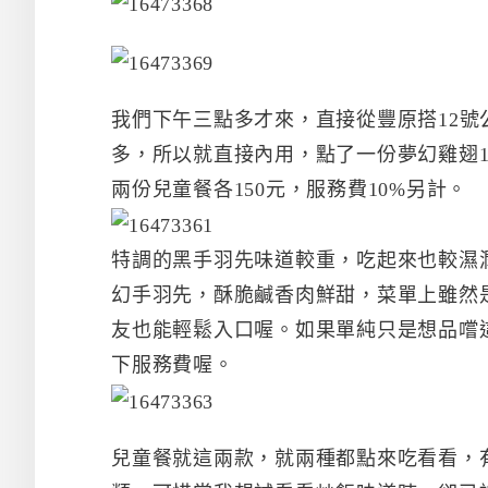
我們下午三點多才來，直接從豐原搭12
多，所以就直接內用，點了一份夢幻雞翅150
兩份兒童餐各150元，服務費10%另計。
特調的黑手羽先味道較重，吃起來也較濕潤
幻手羽先，酥脆鹹香肉鮮甜，菜單上雖然
友也能輕鬆入口喔。如果單純只是想品嚐
下服務費喔。
兒童餐就這兩款，就兩種都點來吃看看，