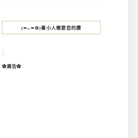
(≖ᴗ≖✿)養小人需要您的讚
✿廣告✿