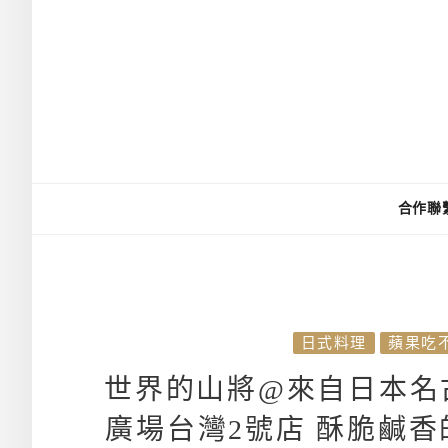
合作聯
日式料理
蘋果吃
世界的山將@來自日本名
廣場台灣2號店 酥脆鹹