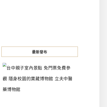
最新發布
台
中
親
子
室
內
景
點
免
門