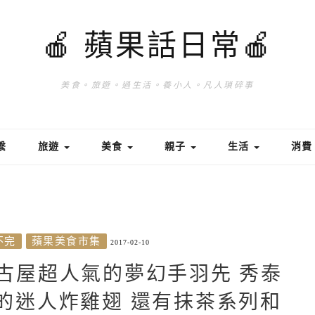
🍎 蘋果話日常🍎
美食。旅遊。過生活。養小人。凡人瑣碎事
繫
旅遊
美食
親子
生活
消
不完
蘋果美食市集
2017-02-10
古屋超人氣的夢幻手羽先 秀泰
香的迷人炸雞翅 還有抹茶系列和