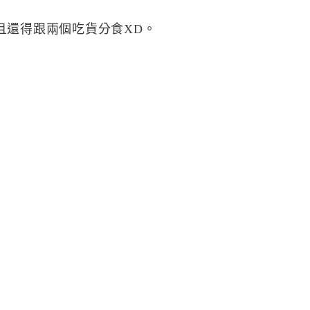
且還得跟兩個吃貨分食XD。