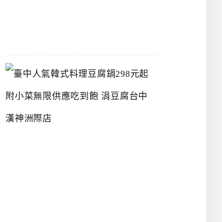
07-
26
臺
中
人
氣
韓
式
料
理
豆
腐
鍋
2
9
8
元
起
附
小