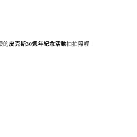
樓的
皮克斯30週年紀念活動
拍拍照喔！