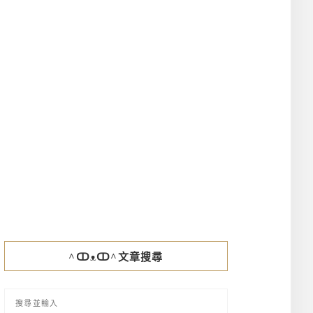
^ↀᴥↀ^文章搜尋