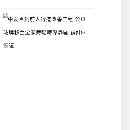
中
友
百
貨
前
人
行
道
改
善
工
程
公
車
站
牌
移
至
全
家
旁
臨