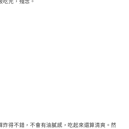
被吃光，殘念。
算炸得不錯，不會有油膩感，吃起來還算清爽。然