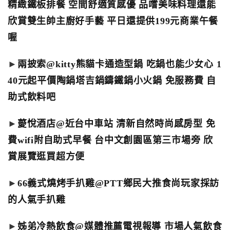
精緻鐵板排餐 空間舒適質感優 品嚐美味料理還能
欣賞雙生帥主廚好手藝 平日還提供199元商業午餐
喔
►
兩披索@kitty熊貓卡通造型鍋 吃鍋也能少女心 1
40元起平價陶鍋塔吉鍋鑄鐵鍋小火鍋 免服務費 自
助式飲料吧
►
薆悅酒店@近台中車站 清新自然時尚感房型 免
費wifi附自助式早餐 台中文創園區第三市場旁 欣
賞展覽逛買超方便
►
66義式燒烤手扒雞@PTT鄉民大推食尚玩家採訪
的人氣手扒雞
►
姊弟冷熱飲食@媒體推薦電視報導 市場人氣飲食