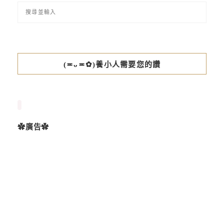
(≖ᴗ≖✿)養小人需要您的讚
✿廣告✿