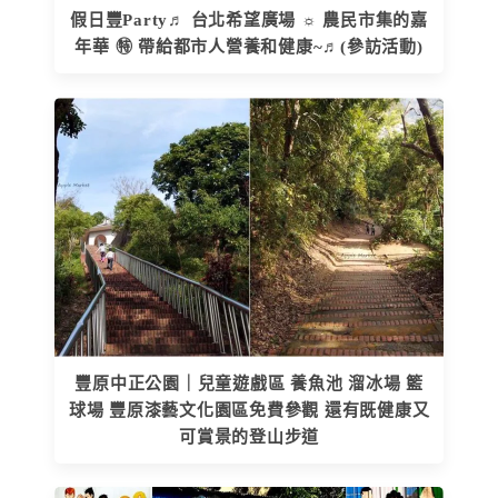
假日豐Party♬ 台北希望廣場 ☼ 農民市集的嘉
年華 ㊕ 帶給都市人營養和健康~♬(參訪活動)
豐原中正公園｜兒童遊戲區 養魚池 溜冰場 籃
球場 豐原漆藝文化園區免費參觀 還有既健康又
可賞景的登山步道