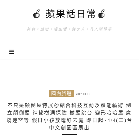
🍎 蘋果話日常🍎
美食。旅遊。過生活。養小人。凡人瑣碎事
國內旅遊
2017-01-16
不只是顛倒屋特展＠結合科技互動及體能藝術 倒
立顛倒屋 神秘樹洞探險 樹屋跳台 變形哈哈屋 魔
鏡迷宮等 假日小孩放電好去處 即日起~4/4(二)台
中文創園區展出