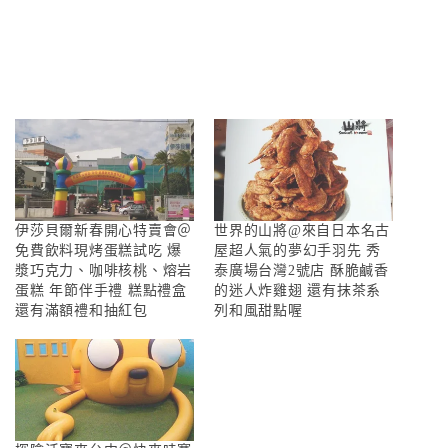
伊莎貝爾新春開心特賣會＠
世界的山將@來自日本名古
免費飲料現烤蛋糕試吃 爆
屋超人氣的夢幻手羽先 秀
漿巧克力、咖啡核桃、熔岩
泰廣場台灣2號店 酥脆鹹香
蛋糕 年節伴手禮 糕點禮盒
的迷人炸雞翅 還有抹茶系
還有滿額禮和抽紅包
列和風甜點喔