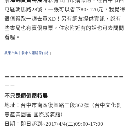
前
海綿寶寶特展
時就有去門市購票過，在台中市西
屯區朝馬路28號，一張可以省下80~120元，我覺得
很值得跑一趟去買XD！另有網友提供資訊，說有
些書局也有賣優惠票，住家附近有的話也可去問問
看喔。
蘋果市集｜養小人顧腸胃日誌
|
＝＝＝＝＝＝＝＝＝＝＝＝＝＝＝＝＝＝＝＝＝＝
＝＝
不只是顛倒屋特展
地址：台中市南區復興路三段362號（台中文化創
意產業園區 國際展演館）
日期：即日起到~2017/4/4(二)09:00-17:00