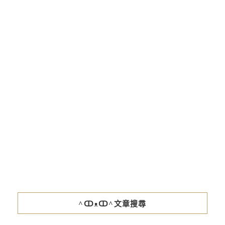
^ↀᴥↀ^文章搜尋