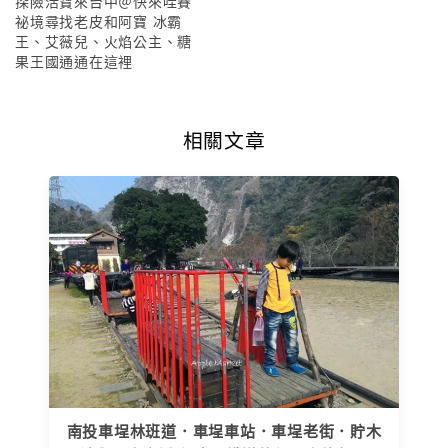
探險活寶來台中＠快來哇賽
祕境尋找老皮和阿寶 冰霸
王、艾薇兒、火焰公主、糖
果王國通通在這裡
相關文章
南投車埕林班道．車埕車站．車埕老街．貯木