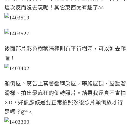
這次反而沒去玩呢！其它東西太有趣了^^
後面那片彩色樹葉牆裡則有平行樹洞，可以進去爬
喔！
顛倒屋。廣告上寫著翻轉房屋，攀爬屋頂、屋簷溜
滑梯、拍出最瘋狂的倒轉照片。結果我還真不會拍
XD，好像應該是要正常拍照然後照片顛倒放才行
是嗎？@”<