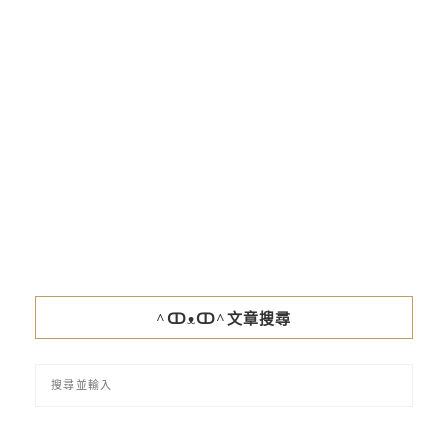
^ↀᴥↀ^文章搜尋