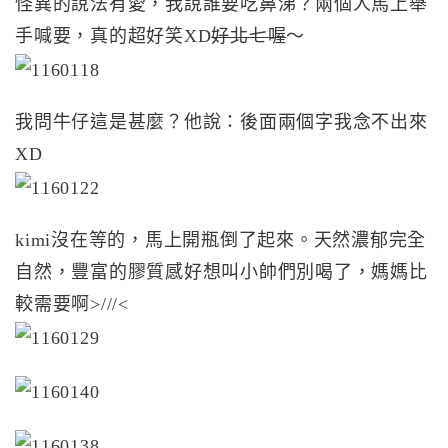
怪異的說法有愛，我說誰要吃鼻涕？兩個人馬上舉
手喊要，真的超好笑XD
好北七喔
～
我問牛仔這是甚麼？他說：後面兩個字我念不出來
XD
kimi沒在等的，馬上開瓶倒了起來。天然濃郁完全
自然，豐富的膠質感好想叫小帥們別喝了，媽媽比
較需要啊>///<