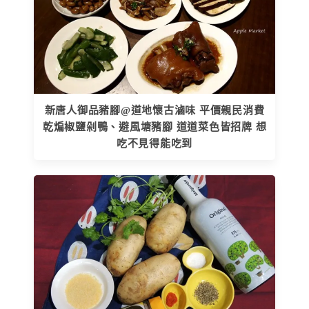
新唐人御品豬腳@道地懷古滷味 平價親民消費
乾煸椒鹽剁鴨、避風塘豬腳 道道菜色皆招牌 想
吃不見得能吃到