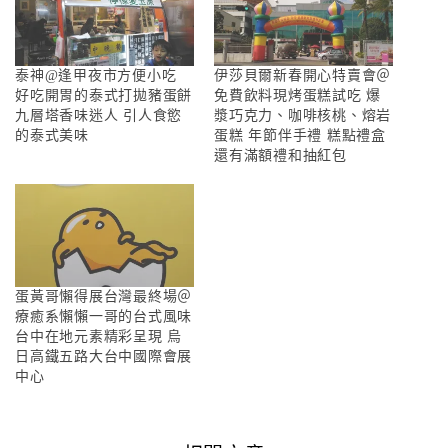
泰神@逢甲夜市方便小吃
伊莎貝爾新春開心特賣會＠
好吃開胃的泰式打拋豬蛋餅
免費飲料現烤蛋糕試吃 爆
九層塔香味迷人 引人食慾
漿巧克力、咖啡核桃、熔岩
的泰式美味
蛋糕 年節伴手禮 糕點禮盒
還有滿額禮和抽紅包
蛋黃哥懶得展台灣最終場＠
療癒系懶懶一哥的台式風味
台中在地元素精彩呈現 烏
日高鐵五路大台中國際會展
中心