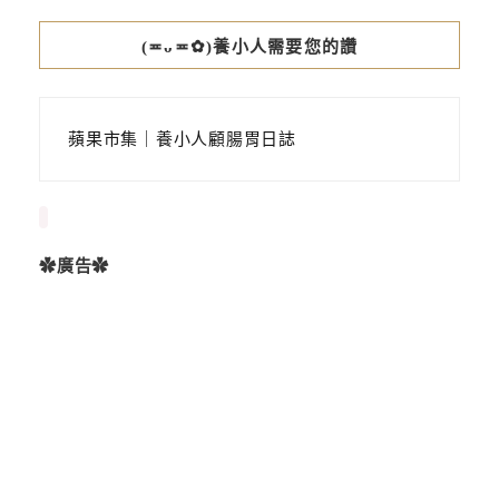
(≖ᴗ≖✿)養小人需要您的讚
蘋果市集｜養小人顧腸胃日誌
✿廣告✿