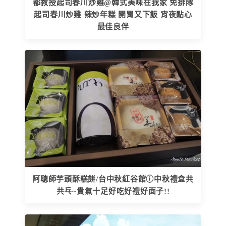
都教授起司春川炒雞@韓式美味在我家 免排隊
起司春川炒雞 辣炒年糕 開胃又下飯 宵夜點心
最佳良伴
阿聰師芋頭酥糕餅/台中秋紅谷館ⓘ中秋禮盒共
共乓~貴氣十足好吃好禮好面子!!