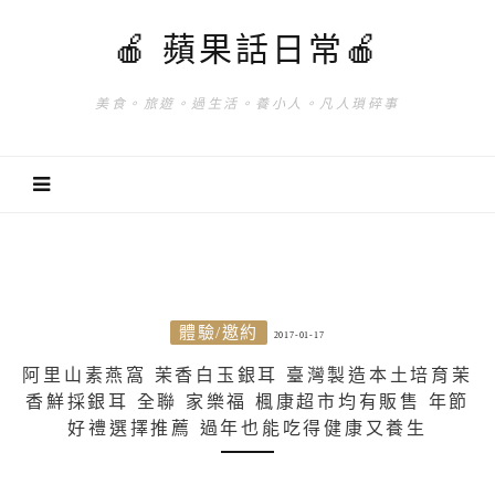
🍎 蘋果話日常🍎
美食。旅遊。過生活。養小人。凡人瑣碎事
體驗/邀約
2017-01-17
阿里山素燕窩 茉香白玉銀耳 臺灣製造本土培育茉
香鮮採銀耳 全聯 家樂福 楓康超市均有販售 年節
好禮選擇推薦 過年也能吃得健康又養生