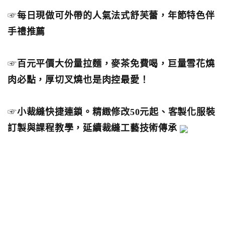
☞
每日現做可外帶的人氣法式舒芙蕾，年節特色伴
手禮推薦
☞
百元平價大份量拉麵，麥茶免費喝，巨量雪花燒
肉必點，厚切叉燒也是肉控最愛！
☞
小裁縫快捷連鎖。精緻修改50元起、客製化服裝
訂製與課程教學，延續裁縫工藝技術傳承