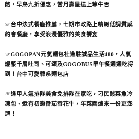
飽，早鳥九折優惠，當月壽星送上等牛舌
☞
台中法式餐廳推薦，七期市政路上精緻低調質感
約會餐廳，享受浪漫優雅的美食饗宴
☞
GOGOPAN元氣麵包社進駐誠品生活480，人氣
爆漿千層吐司、可頌及GOGOBUS早午餐通通吃得
到！台中可愛韓系麵包店
☞
逢甲人氣排隊美食免排隊在家吃，刁民酸菜魚冷
凍包、還有初戀番茄雪花牛，年菜圍爐來一份更澎
湃！