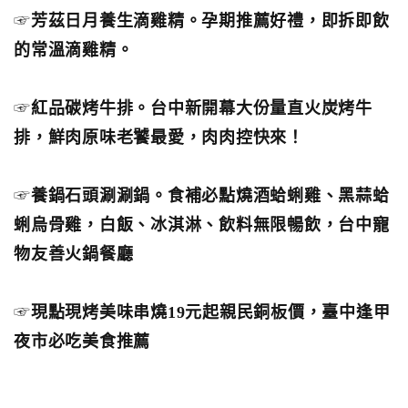
☞
芳茲日月養生滴雞精。孕期推薦好禮，即拆即飲
的常溫滴雞精。
☞
紅品碳烤牛排。台中新開幕大份量直火炭烤牛
排，鮮肉原味老饕最愛，肉肉控快來！
☞
養鍋石頭涮涮鍋。食補必點燒酒蛤蜊雞、黑蒜蛤
蜊烏骨雞，白飯、冰淇淋、飲料無限暢飲，台中寵
物友善火鍋餐廳
☞
現點現烤美味串燒19元起親民銅板價，臺中逢甲
夜市必吃美食推薦