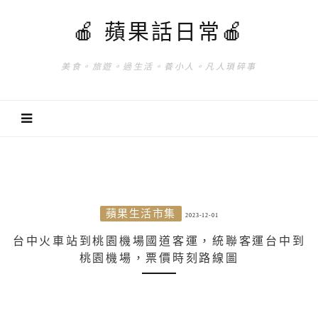
🍎 蘋果話日常🍎
美食。旅遊。過生活。養小人。凡人瑣碎事
蘋果生活市集
2023-12-01
台中火車站到桃園機場國道客運，統聯客運台中到
桃園機場，票價時刻路線圖