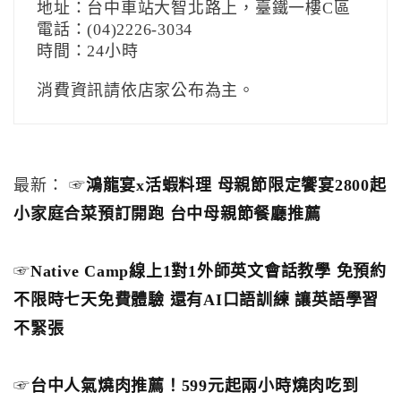
地址：台中車站大智北路上，臺鐵一樓C區
電話：(04)2226-3034
時間：24小時
消費資訊請依店家公布為主。
最新： ☞
鴻龍宴x活蝦料理 母親節限定饗宴2800起
小家庭合菜預訂開跑 台中母親節餐廳推薦
☞
Native Camp線上1對1外師英文會話教學 免預約
不限時七天免費體驗 還有AI口語訓練 讓英語學習
不緊張
☞
台中人氣燒肉推薦！599元起兩小時燒肉吃到