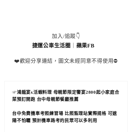
加入/追蹤👇
捷運公車生活圈
｜
蘋果FB
❤️歡迎分享連結，圖文未經同意不得使用⛔️
☞
鴻龍宴x活蝦料理 母親節限定饗宴2800起小家庭合
菜預訂開跑 台中母親節餐廳推薦
台中免費機車考照練習場 比照監理站實際規格 可遮
陽不怕曬 預計機車路考的民眾可以多利用