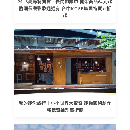
2018高絲特賣會｜快閃倒數中 開架商品64元起
防曬保養彩妝通通有 台中KOSE集團特賣五折
起
我的迷你旅行｜小小世界大驚奇 迷你藝術創作
郭桄甄袖珍藝術展