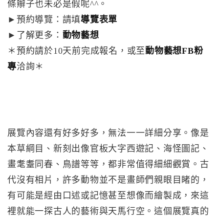
條辮子也未必是假呢^^。
►預約導覽：請填
導覽表單
►了解更多：
動物藝想
＊預約請於10天前完成報名，或至
動物藝想FB粉
專
洽詢＊
展覽內容還有好多好多，無法一一詳細分享。像是
本草綱目、新刻出像官板大字西遊記、海怪圖記、
畫耄耋同春、鳥譜等等，都非常值得細細觀賞。古
代沒有相片，許多動物並不是畫師們親眼目睹的，
有可能是經由口述或記憶甚至想像而繪製成，來這
裡就能一探古人的藝術與天馬行空。這個展覽真的