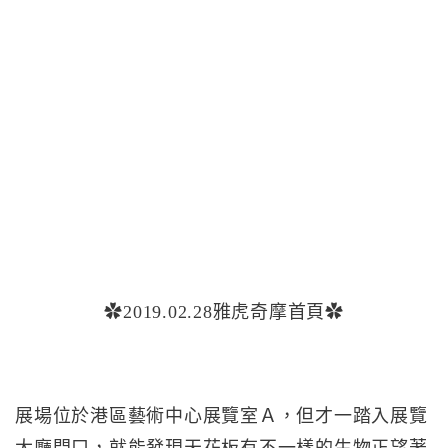
✿2019.02.28雅虎奇摩首頁✿
展場位於港區藝術中心展覽室Ａ，但才一踏入展覽