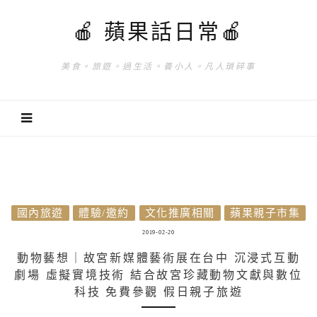
🍎 蘋果話日常🍎
美食。旅遊。過生活。養小人。凡人瑣碎事
國內旅遊
體驗/邀約
文化推廣相關
蘋果親子市集
2019-02-20
動物藝想｜故宮新媒體藝術展在台中 沉浸式互動
劇場 虛擬實境技術 結合故宮珍藏動物文獻與數位
科技 免費參觀 假日親子旅遊