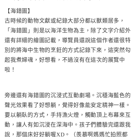
【海錯圖】
古時候的動物文獻或紀錄大部分都以獸類居多，
「海錯圖」則是以海洋生物為主，除了文字介紹外
還有詳細的繪圖記載，導覽員還說這個作者還很特
別的將海中生物的烹飪的方式記錄下來，這突然勾
起我煮婦魂，好想看，不過沒有在這次的展覽中
啦！
旁邊還有海錯圖的沉浸式互動劇場。沉穩海藍色的
聲光效果看了好想躺，覺得好像能安定精神一樣。
要以躺臥的方式，手持漁火燈，觸動頂上布幕來互
動，讓人有如沉浸在深海中。孩子們體驗完還跟我
說，那個床好好躺喔XD。（羨慕啊媽媽忙拍照都