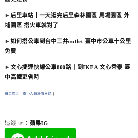
►
后里車站｜一天逛完后里森林園區 馬場園區 外
埔園區 搭火車就對了
►
如何搭公車到台中三井outlet 臺中市公車十公里
免費
►
文心捷運快線公車800路｜到IKEA 文心秀泰 臺
中高鐵更省時
蘋果市集｜養小人顧腸胃日誌
|
追蹤 ☞：
蘋果IG