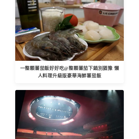
一整顆蕃茄飯好好吃@整顆蕃茄下鍋別猶豫 懶
人料理升級版豪華海鮮蕃茄飯