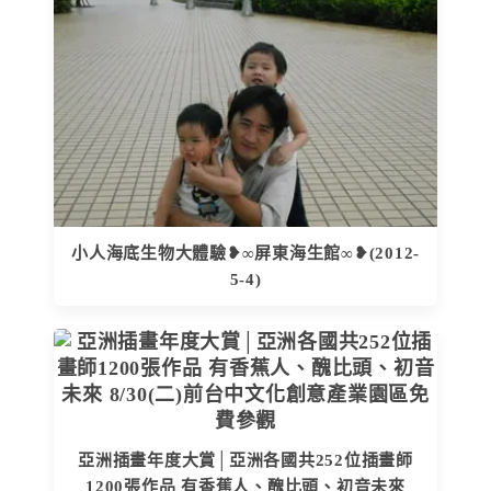
小人海底生物大體驗❥∞屏東海生館∞❥(2012-
5-4)
亞洲插畫年度大賞│亞洲各國共252位插畫師
1200張作品 有香蕉人、醜比頭、初音未來