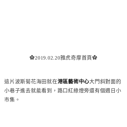
✿2019.02.20雅虎奇摩首頁✿
這片波斯菊花海田就在
港區藝術中心
大門斜對面的
小巷子進去就能看到，路口紅綠燈旁還有個週日小
市集。