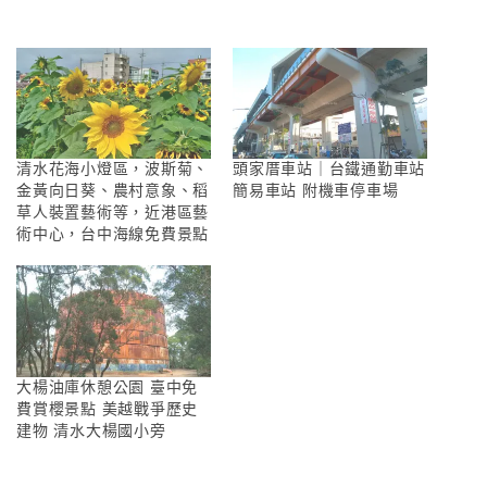
清水花海小燈區，波斯菊、
頭家厝車站｜台鐵通勤車站
金黃向日葵、農村意象、稻
簡易車站 附機車停車場
草人裝置藝術等，近港區藝
術中心，台中海線免費景點
大楊油庫休憩公園 臺中免
費賞櫻景點 美越戰爭歷史
建物 清水大楊國小旁