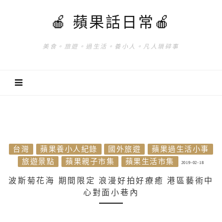
🍎 蘋果話日常🍎
美食。旅遊。過生活。養小人。凡人瑣碎事
台灣
蘋果養小人紀錄
國外旅遊
蘋果過生活小事
旅遊景點
蘋果親子市集
蘋果生活市集
2019-02-18
波斯菊花海 期間限定 浪漫好拍好療癒 港區藝術中
心對面小巷內