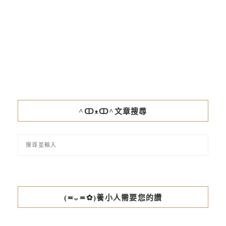
^ↀᴥↀ^文章搜尋
(≖ᴗ≖✿)養小人需要您的讚