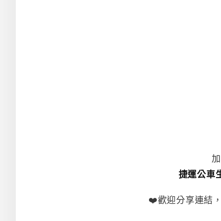
加
捷運公車
❤️歡迎分享連結