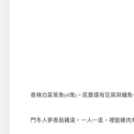
香辣白菜蒸魚(4塊)。底層還有豆腐與鱸
門冬人蔘香菇雞湯。一人一盅，裡面雞肉