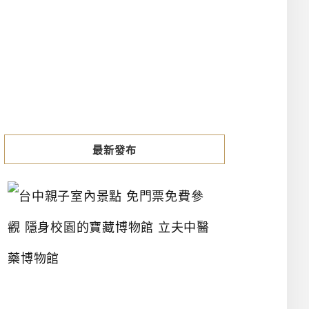
最新發布
台
中
親
子
室
內
景
點
免
門