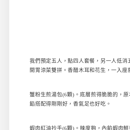
我們預定五人，點四人套餐，另一人低消
開胃涼菜雙拼。香醋木耳和花生，一入座
蟹粉生煎湯包(6顆)。底層煎得脆脆的，
餡搭配得剛剛好，香氣足也好吃。
蝦肉紅油抄手(6顆)。辣度夠，內餡蝦肉