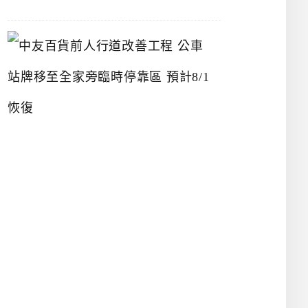
中
友
百
貨
前
人
行
道
改
善
工
程
公
車
站
牌
移
至
全
家
旁
臨