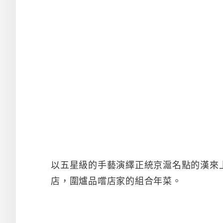
以五星級的手藝演繹正統京滬名點的漢來
店，圍爐品嚐店家的組合年菜。