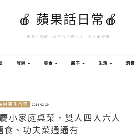
🍎 蘋果話日常🍎
美食。旅遊。過生活。養小人。凡人瑣碎事
繫
旅遊
美食
親子
生活
消
蘋果美食市集
2024-02-20
慶小家庭桌菜，雙人四人六人
麵食、功夫菜通通有