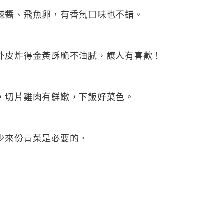
辣醬、飛魚卵，有香氣口味也不錯。
外皮炸得金黃酥脆不油膩，讓人有喜歡！
，切片雞肉有鮮嫩，下飯好菜色。
少來份青菜是必要的。