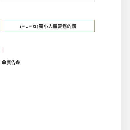
(≖ᴗ≖✿)養小人需要您的讚
✿廣告✿