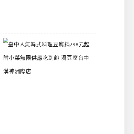
07-
26
臺
中
人
氣
韓
式
料
理
豆
腐
鍋
2
9
8
元
起
附
小