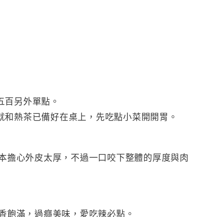
五百另外單點。
就和熱茶已備好在桌上，先吃點小菜開開胃。
原本擔心外皮太厚，不過一口咬下整體的厚度與肉
鮮香飽滿，過癮美味，愛吃辣必點。