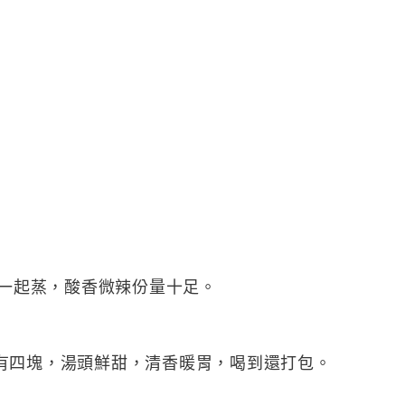
魚一起蒸，酸香微辣份量十足。
有四塊，湯頭鮮甜，清香暖胃，喝到還打包。