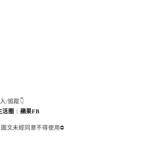
入/追蹤👇
生活圈
｜
蘋果FB
，圖文未經同意不得使用⛔️