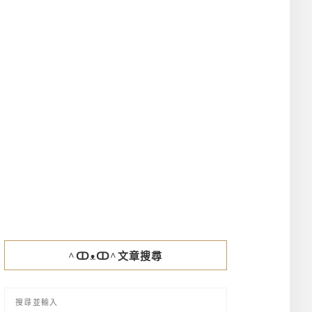
^ↀᴥↀ^文章搜尋