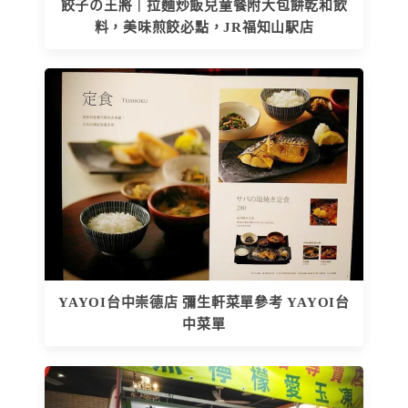
餃子の王將｜拉麵炒飯兒童餐附大包餅乾和飲
料，美味煎餃必點，JR福知山駅店
YAYOI台中崇德店 彌生軒菜單參考 YAYOI台
中菜單