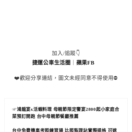
加入/追蹤👇
捷運公車生活圈
｜
蘋果FB
❤️歡迎分享連結，圖文未經同意不得使用⛔️
☞
鴻龍宴x活蝦料理 母親節限定饗宴2800起小家庭合
菜預訂開跑 台中母親節餐廳推薦
台中免費機車考照練習場 比照監理站實際規格 可遮