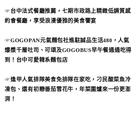
☞
台中法式餐廳推薦，七期市政路上精緻低調質感
約會餐廳，享受浪漫優雅的美食饗宴
☞
GOGOPAN元氣麵包社進駐誠品生活480，人氣
爆漿千層吐司、可頌及GOGOBUS早午餐通通吃得
到！台中可愛韓系麵包店
☞
逢甲人氣排隊美食免排隊在家吃，刁民酸菜魚冷
凍包、還有初戀番茄雪花牛，年菜圍爐來一份更澎
湃！