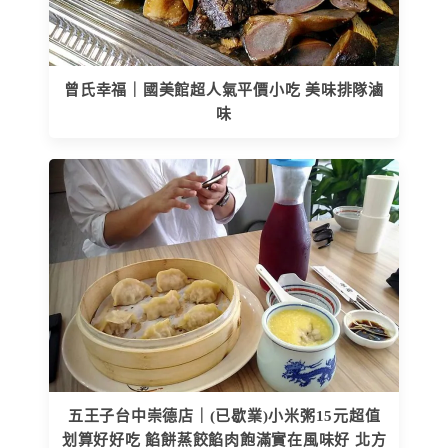
曾氏幸福｜國美館超人氣平價小吃 美味排隊滷
味
五王子台中崇德店｜(已歇業)小米粥15元超值
划算好好吃 餡餅蒸餃餡肉飽滿實在風味好 北方