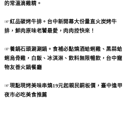
的常溫滴雞精。
☞
紅品碳烤牛排。台中新開幕大份量直火炭烤牛
排，鮮肉原味老饕最愛，肉肉控快來！
☞
養鍋石頭涮涮鍋。食補必點燒酒蛤蜊雞、黑蒜蛤
蜊烏骨雞，白飯、冰淇淋、飲料無限暢飲，台中寵
物友善火鍋餐廳
☞
現點現烤美味串燒19元起親民銅板價，臺中逢甲
夜市必吃美食推薦