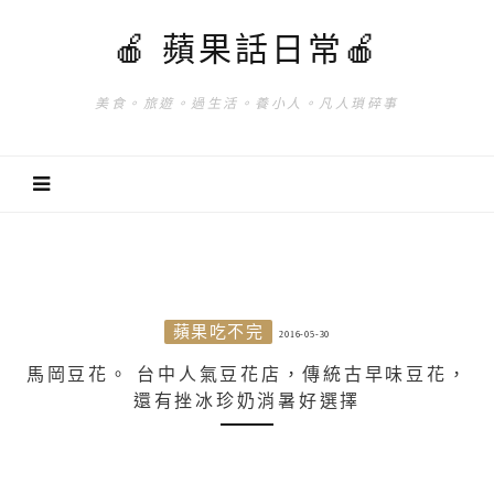
🍎 蘋果話日常🍎
美食。旅遊。過生活。養小人。凡人瑣碎事
蘋果吃不完
2016-05-30
馬岡豆花。 台中人氣豆花店，傳統古早味豆花，
還有挫冰珍奶消暑好選擇