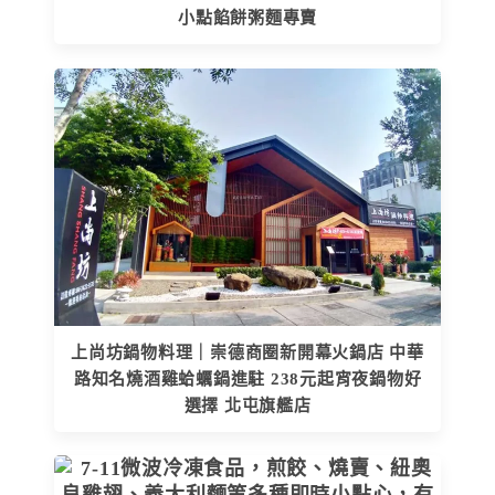
小點餡餅粥麵專賣
上尚坊鍋物料理｜崇德商圈新開幕火鍋店 中華
路知名燒酒雞蛤蠣鍋進駐 238元起宵夜鍋物好
選擇 北屯旗艦店