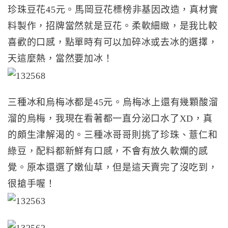
珍珠豆花45元。馬岡豆花標榜非基因改造，真材實
料製作，招牌當然就是豆花。柔軟細緻，是我比較
喜歡的口感，點單時有可以加碎冰或去冰的選擇，
天這麼熱，當然要加冰！
三種冰和烏梅冰都是45元。烏梅冰上還有幾顆酸溜
溜的烏梅，我現在看著都一直分泌口水了XD，真
的頗生津解渴的。三種冰哥哥則挑了珍珠、薏仁和
綠豆，配料都新鮮有口感，不會有放久軟爛的感
覺。原本還選了嫩仙草，但是這天賣完了沒吃到，
很搶手喔！