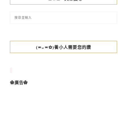
(≖ᴗ≖✿)養小人需要您的讚
✿廣告✿