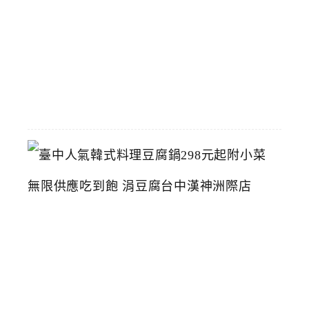
物
館
2026-
07-
26
臺
中
人
氣
韓
式
料
理
豆
腐
鍋
2
9
8