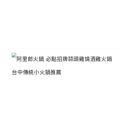
2026-
06-
16
阿
里
郎
火
鍋
必
點
招
牌
蒜
頭
雞
燒
酒
雞