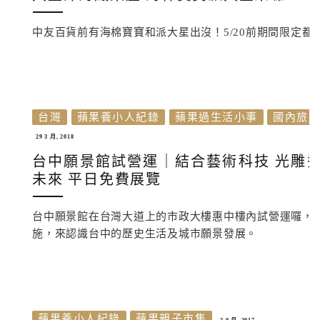
中友百貨前有海棉寶寶和派大星出沒！5/20前期間限定
台灣
蘋果養小人紀錄
蘋果過生活小事
國內旅
29 3 月, 2018
台中願景館試營運｜結合藝術科技 光雕秀
未來 平日免費展覽
台中願景館在台灣大道上的市政大樓惠中樓內試營運囉，開
施，來認識台中的歷史生活及城市願景發展。
蘋果養小人紀錄
蘋果親子市集