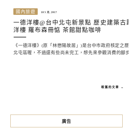
國內旅遊
18 5 月, 2017
一德洋樓@台中北屯新景點 歷史建築古蹟
洋樓 羅布森冊惦 茶館甜點咖啡
《一德洋樓》(原「林懋陽故居」)是台中市政府核定之歷史
北屯區喔，不過還有些尚未完工，想先來參觀消費的腳步..
較舊的文章 →
廣告