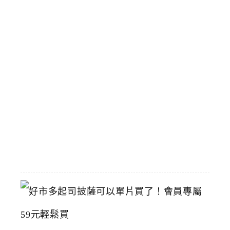
體
驗
，
國
立
臺
灣
美
術
館
2026-
07-
15
好
市
多
起
司