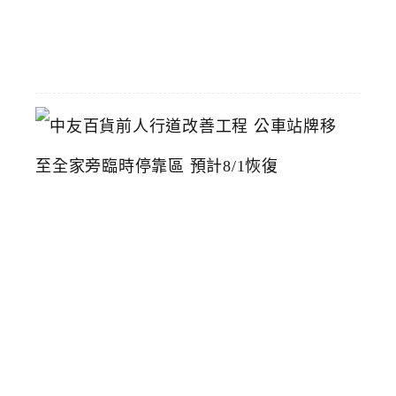
07-
22
中
友
百
貨
前
人
行
道
改
善
工
程
公
車
站
牌
移
至