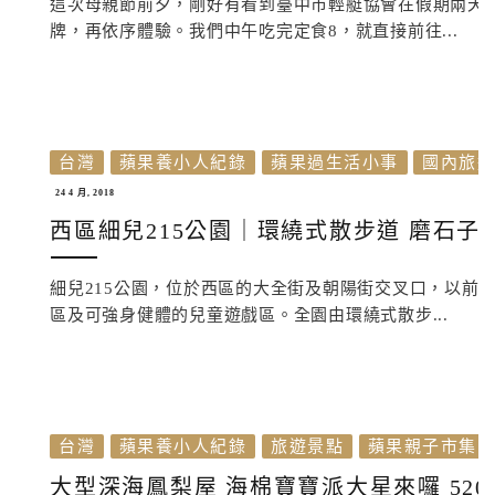
這次母親節前夕，剛好有看到臺中市輕艇協會在假期兩天
牌，再依序體驗。我們中午吃完定食8，就直接前往...
台灣
蘋果養小人紀錄
蘋果過生活小事
國內旅
24 4 月, 2018
西區細兒215公園｜環繞式散步道 磨石子
細兒215公園，位於西區的大全街及朝陽街交叉口，以前
區及可強身健體的兒童遊戲區。全園由環繞式散步...
台灣
蘋果養小人紀錄
旅遊景點
蘋果親子市集
大型深海鳳梨屋 海棉寶寶派大星來囉 52