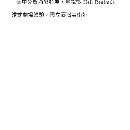
中
免
費
消
暑
特
展
，
地
獄
懺
H
e
l
l
R
e
a
l
m
沉
浸
式
劇
場