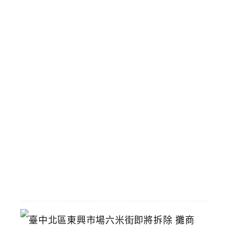
珠
布
丁
雙
Q
手
搖
飲
壽
星
九
折
優
惠
2026-
07-
11
臺
中