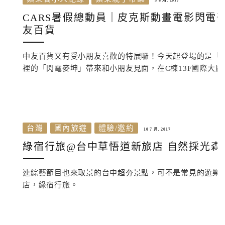
3 8 月, 2017
CARS暑假總動員｜皮克斯動畫電影閃電麥坤
友百貨
中友百貨又有受小朋友喜歡的特展囉！今天起登場的是「C
裡的「閃電麥坤」帶來和小朋友見面，在C棟13F國際大廳獨.
台灣
國內旅遊
體驗/邀約
10 7 月, 2017
綠宿行旅@台中草悟道新旅店 自然採光森
連綜藝節目也來取景的台中超夯景點，可不是常見的遊樂
店，綠宿行旅。