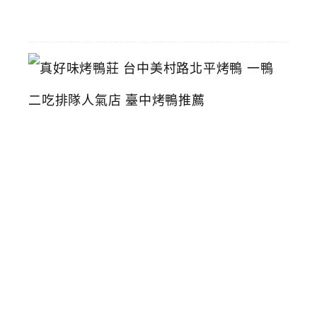
29
真
好
味
烤
鴨
莊
台
中
美
村
路
北
平
烤
鴨
一
鴨
二
吃
排
隊