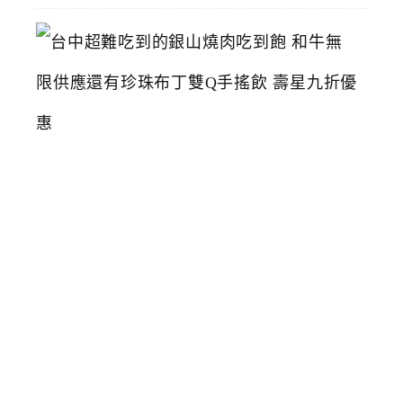
台
中
超
難
吃
到
的
銀
山
燒
肉
吃
到
飽
和
牛
無
限
供
應
還
有
珍