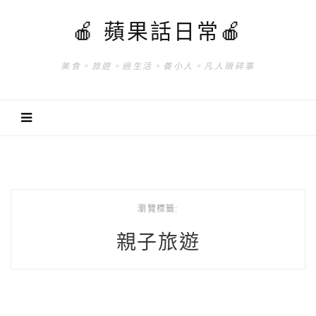
🍎 蘋果話日常🍎
美食。旅遊。過生活。養小人。凡人瑣碎事
瀏覽標籤:
親子旅遊