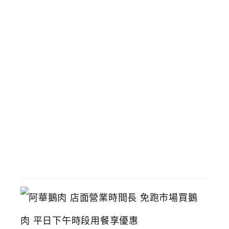
火
鍋
台
中
傳
統
小
火
鍋
推
薦
2026-
06-
16
阿
華
鵝
肉
店