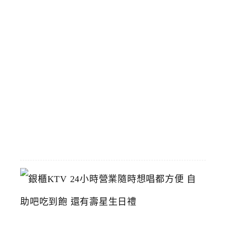
人
氣
店
臺
中
烤
鴨
推
薦
2026-
06-
23
銀
櫃
K
T
V
2