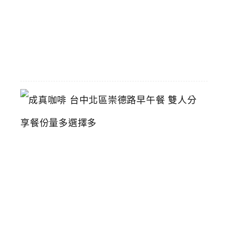
2026-
06-
01
成
真
咖
啡
台
中
北
區
崇
德
路
早
午
餐
雙