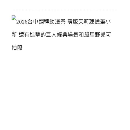
15
2
0
2
6
台
中
翻
轉
動
漫
祭
萌
版
芙
莉
蓮
蠟
筆
小
新
還
有