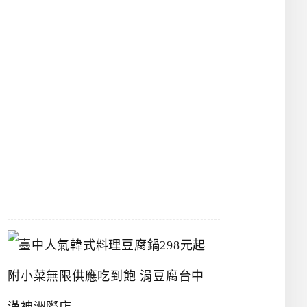
物
館
立
夫
中
醫
藥
博
物
館
2026-
07-
26
臺
中
人
氣
韓
式