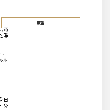
廣告
輕軌電
乾淨
助，
得以順
t＠日
 免