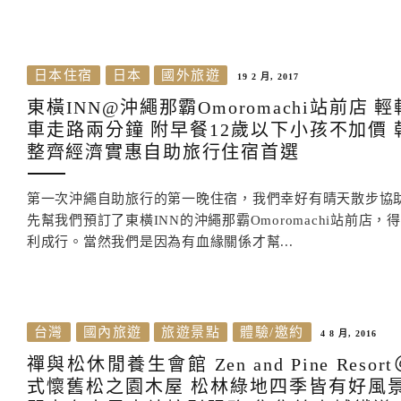
日本住宿
日本
國外旅遊
19 2 月, 2017
東橫INN@沖繩那霸Omoromachi站前店 
車走路兩分鐘 附早餐12歲以下小孩不加價 
整齊經濟實惠自助旅行住宿首選
第一次沖繩自助旅行的第一晚住宿，我們幸好有晴天散步協
先幫我們預訂了東橫INN的沖繩那霸Omoromachi站前店，
利成行。當然我們是因為有血緣關係才幫...
台灣
國內旅遊
旅遊景點
體驗/邀約
4 8 月, 2016
禪與松休閒養生會館 Zen and Pine Resor
式懷舊松之園木屋 松林綠地四季皆有好風景