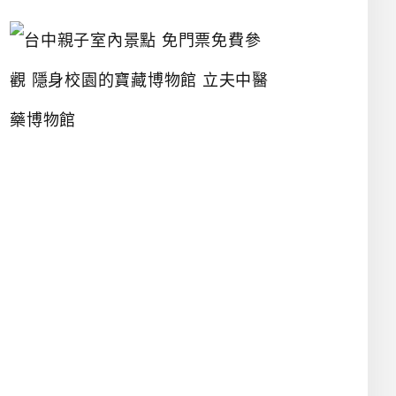
台
中
親
子
室
內
景
點
免
門
票
免
費
參
觀
隱
身
校
園
的
寶
藏
博