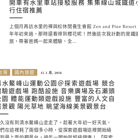
開車有水里車站接駁服務 集集線山城鐵道
行住宿推薦
上個月再訪水里的禪與松休閒養生會館 Zen and Pine Resor
年年初來過，那時還看得到櫻花呢！然後這次我計劃的是鐵
旅，帶著爸媽一起來體驗，全...
台灣
國內旅遊
15 2 月, 2016
清水鰲峰山運動公園＠探索遊戲場 競合
體驗遊戲場 跑酷設施 音樂廣場及石瀨頭
公園 體能運動類遊戲設施 豐富的人文自
然景觀 陽光草地 眺望海線美景觀景台
久沒有到清水鰲峰山走走了。趁著大年初一好天氣，
們在這裡耗了兩個多小時，從探索遊戲場這裡開始繞
到最上面的觀景台，過年一開始就超級健康！ 【探索