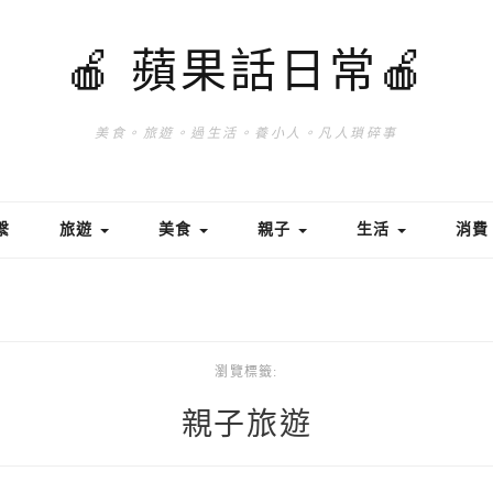
🍎 蘋果話日常🍎
美食。旅遊。過生活。養小人。凡人瑣碎事
繫
旅遊
美食
親子
生活
消
瀏覽標籤:
親子旅遊