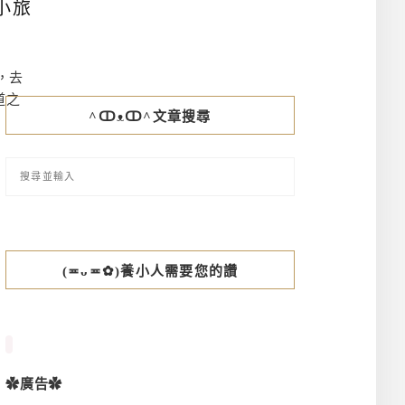
小旅
t，去
道之
^ↀᴥↀ^文章搜尋
(≖ᴗ≖✿)養小人需要您的讚
✿廣告✿