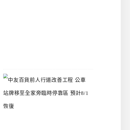
漢
神
洲
際
店
2026-
07-
22
中
友
百
貨
前
人
行
道
改
善
工