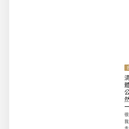
很
我
走