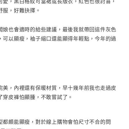
可愛，黑白格紋可當裙或長版衣，紅色也很討喜，
舒服，好難抉擇。
闆娘也會適時的給些建議，最後我就帶回這件灰色
，可以顯瘦，袖子縮口還能顯得年輕點，今年的過
完美，內裡還有保暖材質，早十幾年前我也走過皮
了穿皮褲怕顯腫，不敢嘗試了。
型都頗能顯瘦，對於線上購物會怕尺寸不合的問