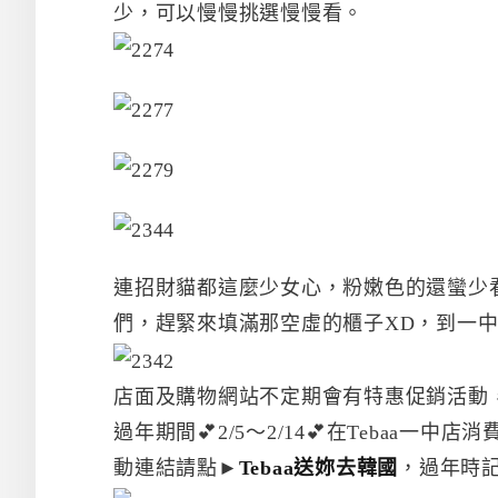
少，可以慢慢挑選慢慢看。
連招財貓都這麼少女心，粉嫩色的還蠻少
們，趕緊來填滿那空虛的櫃子XD，到一
店面及購物網站不定期會有特惠促銷活動
過年期間💕2/5～2/14💕在Tebaa一
動連結請點►
Tebaa送妳去韓國
，過年時