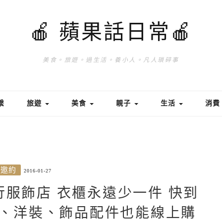
🍎 蘋果話日常🍎
美食。旅遊。過生活。養小人。凡人瑣碎事
繫
旅遊
美食
親子
生活
消
/邀約
2016-01-27
流行服飾店 衣櫃永遠少一件 快到
下著、洋裝、飾品配件也能線上購