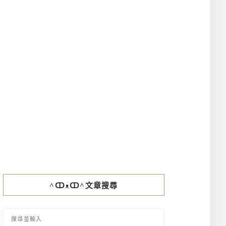
^ↀᴥↀ^文章搜尋