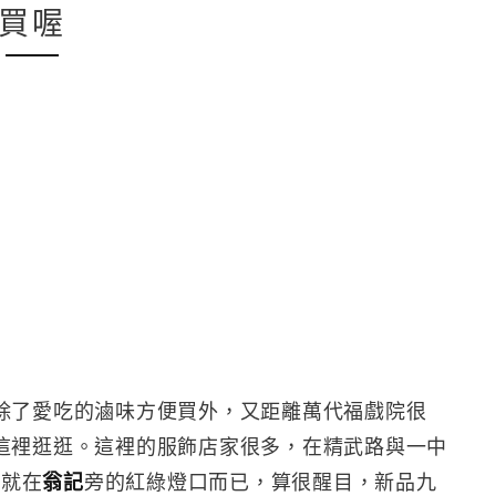
買喔
除了愛吃的滷味方便買外，又距離萬代福戲院很
這裡逛逛。這裡的服飾店家很多，在精武路與一中
，就在
翁記
旁的紅綠燈口而已，算很醒目，新品九