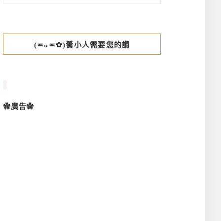
(≖ᴗ≖✿)養小人需要您的讚
✿廣告✿