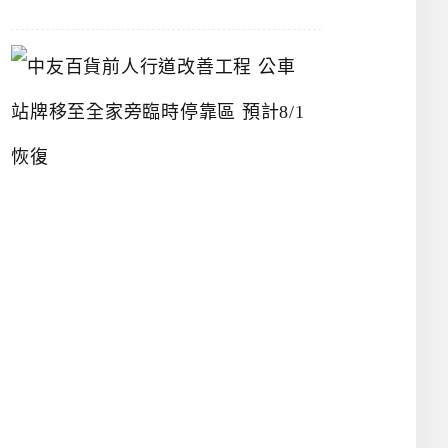
中
友
百
貨
前
人
行
道
改
善
工
程
公
車
站
牌
移
至
全
家
旁
臨