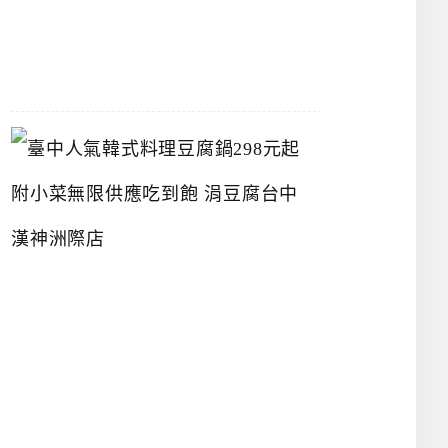
07-
26
臺
中
人
氣
韓
式
料
理
豆
腐
鍋
2
9
8
元
起
附
小