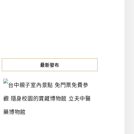
最新發布
台
中
親
子
室
內
景
點
免
門