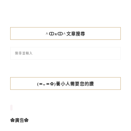
^ↀᴥↀ^文章搜尋
(≖ᴗ≖✿)養小人需要您的讚
✿廣告✿