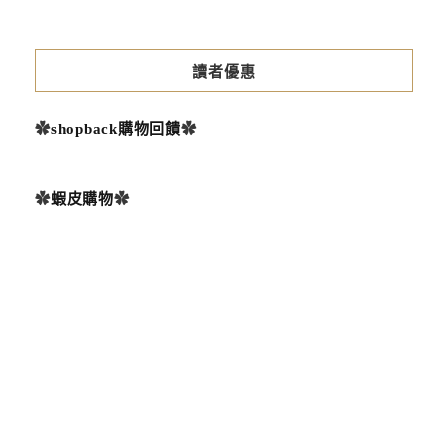
讀者優惠
✿
shopback購物回饋
✿
✿
蝦皮購物
✿