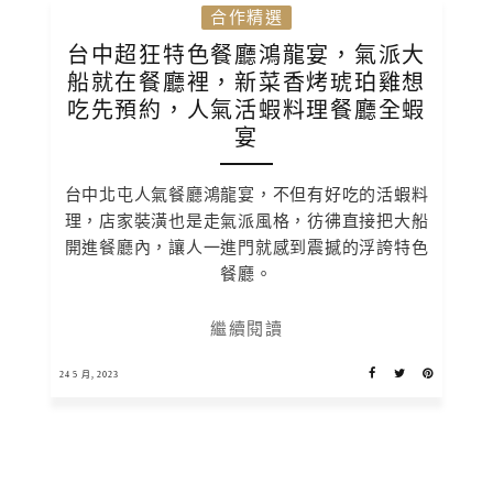
合作精選
台中超狂特色餐廳鴻龍宴，氣派大
船就在餐廳裡，新菜香烤琥珀雞想
吃先預約，人氣活蝦料理餐廳全蝦
宴
台中北屯人氣餐廳鴻龍宴，不但有好吃的活蝦料
理，店家裝潢也是走氣派風格，彷彿直接把大船
開進餐廳內，讓人一進門就感到震撼的浮誇特色
餐廳。
繼續閱讀
24 5 月, 2023