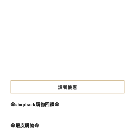
久
火
鍋
2026-
05-
06
讀者優惠
✿
shopback購物回饋
✿
✿
蝦皮購物
✿