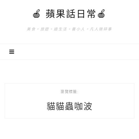
🍎 蘋果話日常🍎
美食。旅遊。過生活。養小人。凡人瑣碎事
瀏覽標籤:
貓貓蟲咖波