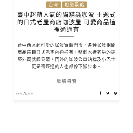
台灣
旅遊景點
臺中超萌人氣的貓貓蟲咖波 主題式
的日式老屋商店咖波屋 可愛商品這
裡通通有
台中西區超可愛的咖波實體門市，各種咖波相關
商品這棟日式老宅內通通有，整個木造老房的建
築外觀就超吸睛，門外的咖波公車站牌及小巴士
更是讓經過的人也都停下腳步來。
繼續閱讀
15 11 月, 2024